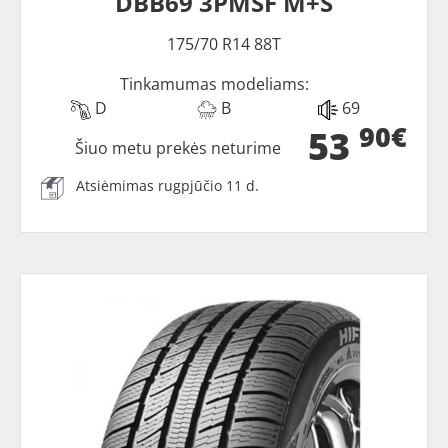
DBB69 3PMSF M+S
175/70 R14 88T
Tinkamumas modeliams:
D
B
69
90€
53
Šiuo metu prekės neturime
Atsiėmimas rugpjūčio 11 d.