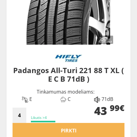
Padangos All-Turi 221 88 T XL (
E C B 71dB )
Tinkamumas modeliams:
E
C
71dB
99€
43
Likutis >4
PIRKTI