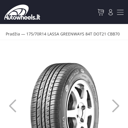
Pradžia
—
175/70R14 LASSA GREENWAYS 84T DOT21 CBB70