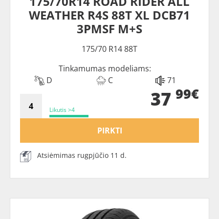
175/70R14 ROAD RIDER ALL
WEATHER R4S 88T XL DCB71
3PMSF M+S
175/70 R14 88T
Tinkamumas modeliams:
D
C
71
99€
37
Likutis >4
PIRKTI
Atsiėmimas rugpjūčio 11 d.