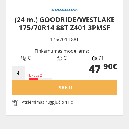
(24 m.) GOODRIDE/WESTLAKE
175/70R14 88T Z401 3PMSF
175/7014 88T
Tinkamumas modeliams:
C
C
71
90€
47
Likutis 2
PIRKTI
Atsiėmimas rugpjūčio 11 d.