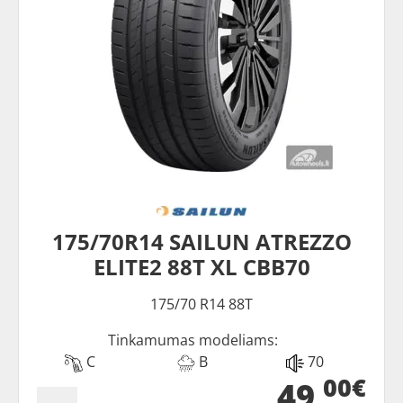
175/70R14 SAILUN ATREZZO
ELITE2 88T XL CBB70
175/70 R14 88T
Tinkamumas modeliams:
C
B
70
00€
49