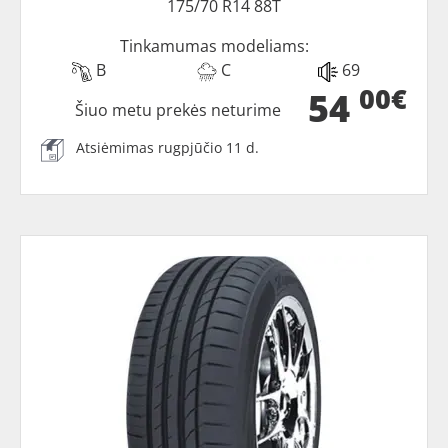
175/70 R14 88T
Tinkamumas modeliams:
B
C
69
00€
54
Šiuo metu prekės neturime
Atsiėmimas rugpjūčio 11 d.