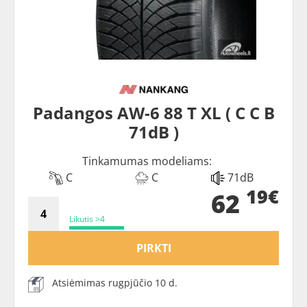
Padangos AW-6 88 T XL ( C C B
71dB )
Tinkamumas modeliams:
C
C
71dB
19€
62
Likutis >4
PIRKTI
Atsiėmimas rugpjūčio 10 d.