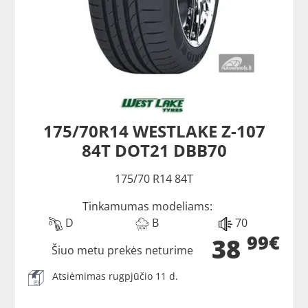
175/70R14 WESTLAKE Z-107
84T DOT21 DBB70
175/70 R14 84T
Tinkamumas modeliams:
D
B
70
99€
38
Šiuo metu prekės neturime
Atsiėmimas rugpjūčio 11 d.