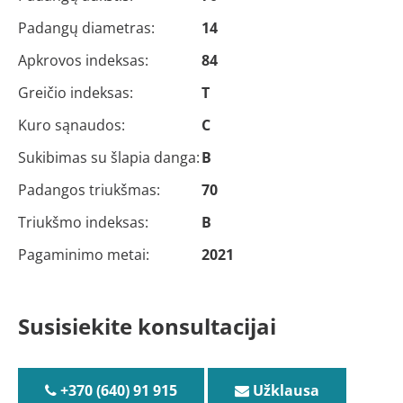
Padangų diametras:
14
Apkrovos indeksas:
84
Greičio indeksas:
T
Kuro sąnaudos:
C
Sukibimas su šlapia danga:
B
Padangos triukšmas:
70
Triukšmo indeksas:
B
Pagaminimo metai:
2021
Susisiekite konsultacijai
+370 (640) 91 915
Užklausa