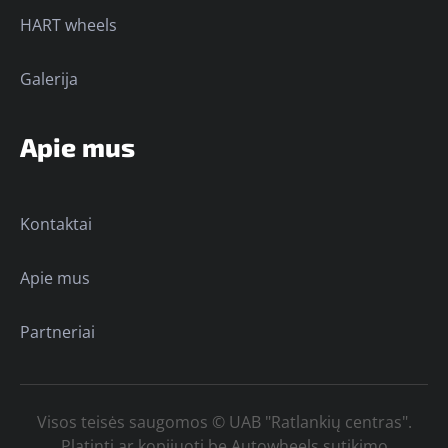
HART wheels
Galerija
Apie mus
Kontaktai
Apie mus
Partneriai
Visos teisės saugomos © UAB "Ratlankių centras".
Platinti ar kopijuoti be Autowheels sutikimo