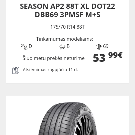
SEASON AP2 88T XL DOT22
DBB69 3PMSF M+S
175/70 R14 88T
Tinkamumas modeliams:
D
B
69
99€
53
Šiuo metu prekės neturime
Atsiėmimas rugpjūčio 11 d.