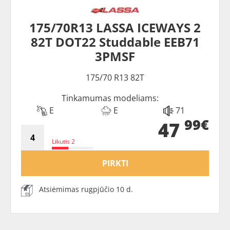
175/70R13 LASSA ICEWAYS 2
82T DOT22 Studdable EEB71
3PMSF
175/70 R13 82T
Tinkamumas modeliams:
E
E
71
99€
47
Likutis 2
PIRKTI
Atsiėmimas rugpjūčio 10 d.