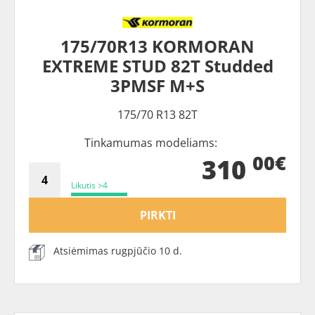
175/70R13 KORMORAN
EXTREME STUD 82T Studded
3PMSF M+S
175/70 R13 82T
Tinkamumas modeliams:
00€
310
Likutis >4
PIRKTI
Atsiėmimas rugpjūčio 10 d.