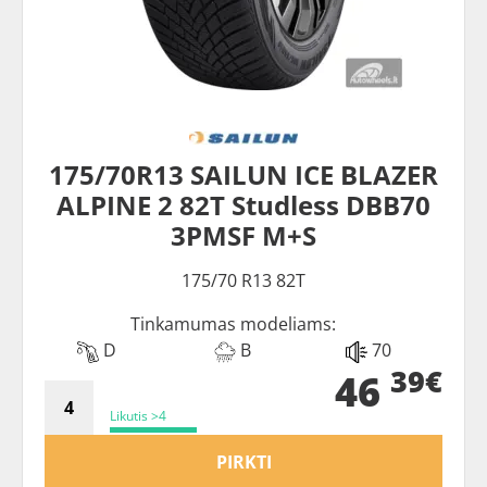
175/70R13 SAILUN ICE BLAZER
ALPINE 2 82T Studless DBB70
3PMSF M+S
175/70 R13 82T
Tinkamumas modeliams:
D
B
70
39€
46
Likutis >4
PIRKTI