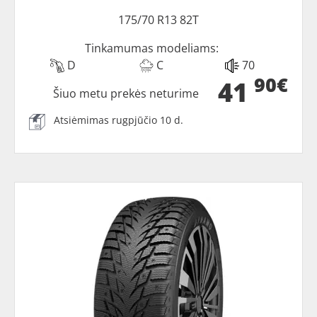
175/70 R13 82T
Tinkamumas modeliams:
D
C
70
90€
41
Šiuo metu prekės neturime
Atsiėmimas rugpjūčio 10 d.