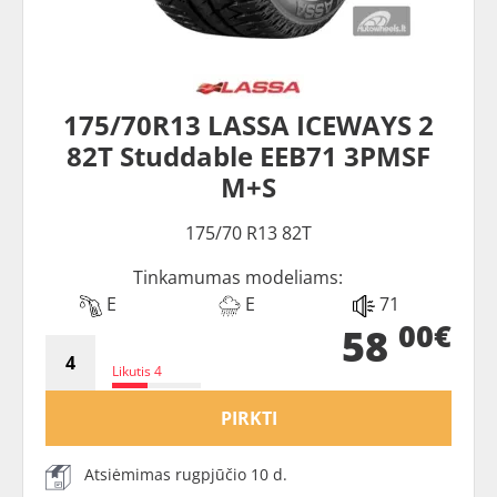
175/70R13 LASSA ICEWAYS 2
82T Studdable EEB71 3PMSF
M+S
175/70 R13 82T
Tinkamumas modeliams:
E
E
71
00€
58
Likutis 4
PIRKTI
Atsiėmimas rugpjūčio 10 d.