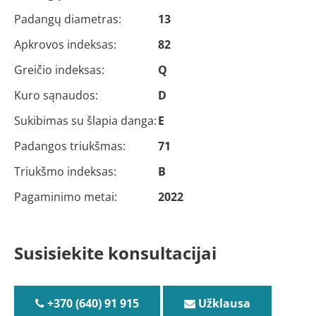
Padangų diametras:
13
Apkrovos indeksas:
82
Greičio indeksas:
Q
Kuro sąnaudos:
D
Sukibimas su šlapia danga:
E
Padangos triukšmas:
71
Triukšmo indeksas:
B
Pagaminimo metai:
2022
Susisiekite konsultacijai
+370 (640) 91 915
Užklausa