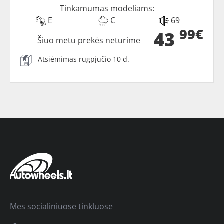
Tinkamumas modeliams:
E
C
69
99€
43
Šiuo metu prekės neturime
Atsiėmimas rugpjūčio 10 d.
Mes socialiniuose tinkluose