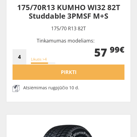
175/70R13 KUMHO WI32 82T
Studdable 3PMSF M+S
175/70 R13 82T
Tinkamumas modeliams:
99€
57
Likutis >4
PIRKTI
Atsiėmimas rugpjūčio 10 d.