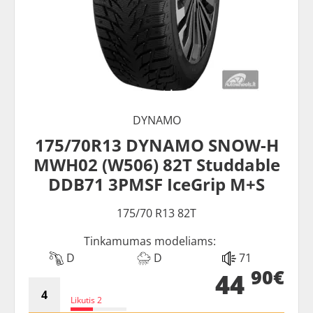
DYNAMO
175/70R13 DYNAMO SNOW-H
MWH02 (W506) 82T Studdable
DDB71 3PMSF IceGrip M+S
175/70 R13 82T
Tinkamumas modeliams:
D
D
71
90€
44
Likutis 2