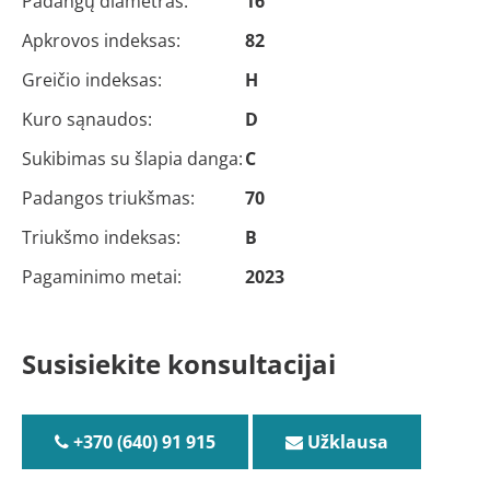
Padangų diametras:
16
Apkrovos indeksas:
82
Greičio indeksas:
H
Kuro sąnaudos:
D
Sukibimas su šlapia danga:
C
Padangos triukšmas:
70
Triukšmo indeksas:
B
Pagaminimo metai:
2023
Susisiekite konsultacijai
+370 (640) 91 915
Užklausa