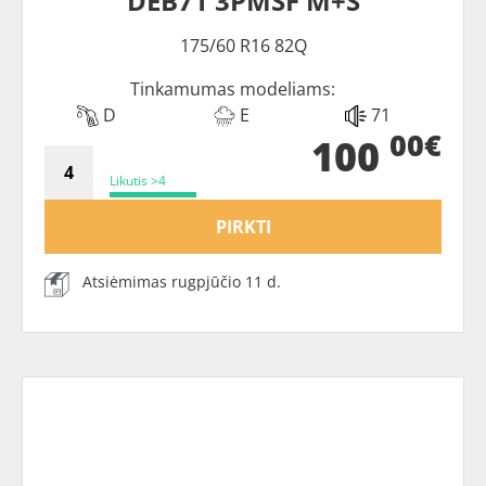
DEB71 3PMSF M+S
175/60 R16 82Q
Tinkamumas modeliams:
D
E
71
00€
100
Likutis >4
PIRKTI
Atsiėmimas rugpjūčio 11 d.