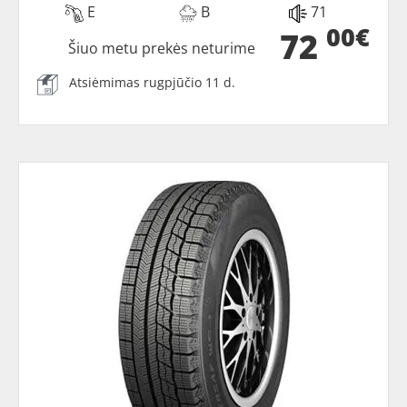
E
B
71
00€
72
Šiuo metu prekės neturime
Atsiėmimas rugpjūčio 11 d.