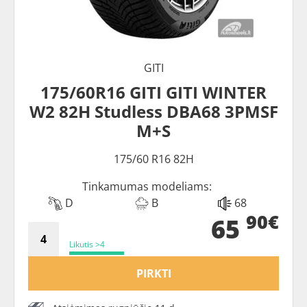
GITI
175/60R16 GITI GITI WINTER
W2 82H Studless DBA68 3PMSF
M+S
175/60 R16 82H
Tinkamumas modeliams:
D
B
68
90€
65
Likutis >4
PIRKTI