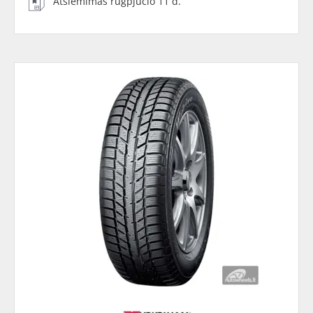
Atsiėmimas rugpjūčio 11 d.