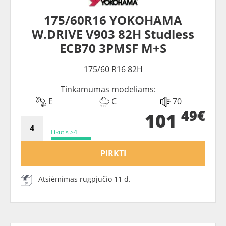
175/60R16 YOKOHAMA
W.DRIVE V903 82H Studless
ECB70 3PMSF M+S
175/60 R16 82H
Tinkamumas modeliams:
E
C
70
49€
101
Likutis >4
PIRKTI
Atsiėmimas rugpjūčio 11 d.