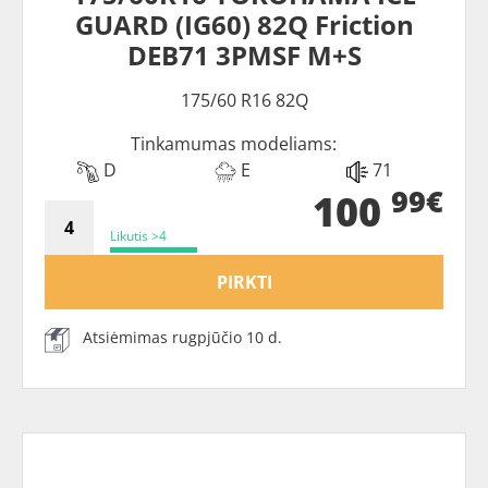
GUARD (IG60) 82Q Friction
DEB71 3PMSF M+S
175/60 R16 82Q
Tinkamumas modeliams:
D
E
71
99€
100
Likutis >4
PIRKTI
Atsiėmimas rugpjūčio 10 d.