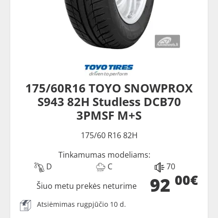
175/60R16 TOYO SNOWPROX
S943 82H Studless DCB70
3PMSF M+S
175/60 R16 82H
Tinkamumas modeliams:
D
C
70
00€
92
Šiuo metu prekės neturime
Atsiėmimas rugpjūčio 10 d.