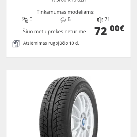
Tinkamumas modeliams:
E
B
71
00€
72
Šiuo metu prekės neturime
Atsiėmimas rugpjūčio 10 d.