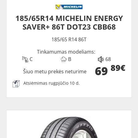
185/65R14 MICHELIN ENERGY
SAVER+ 86T DOT23 CBB68
185/65 R14 86T
Tinkamumas modeliams:
C
B
68
89€
69
Šiuo metu prekės neturime
Atsiėmimas rugpjūčio 10 d.