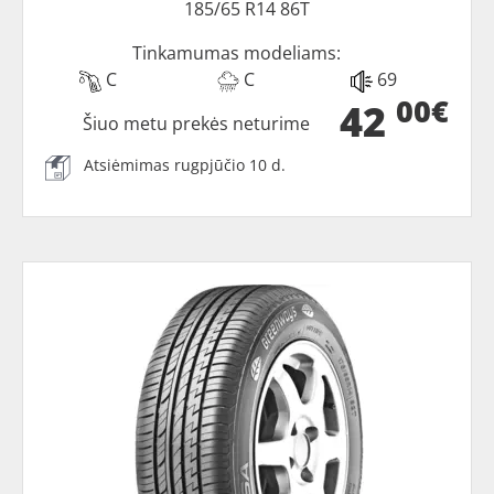
185/65 R14 86T
Tinkamumas modeliams:
C
C
69
00€
42
Šiuo metu prekės neturime
Atsiėmimas rugpjūčio 10 d.