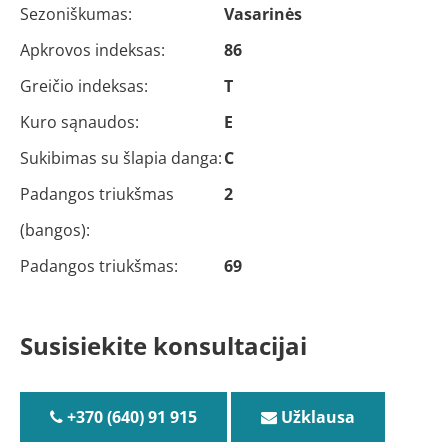
Sezoniškumas:
Vasarinės
Apkrovos indeksas:
86
Greičio indeksas:
T
Kuro sąnaudos:
E
Sukibimas su šlapia danga:
C
Padangos triukšmas
2
(bangos):
Padangos triukšmas:
69
Susisiekite konsultacijai
+370 (640) 91 915
Užklausa