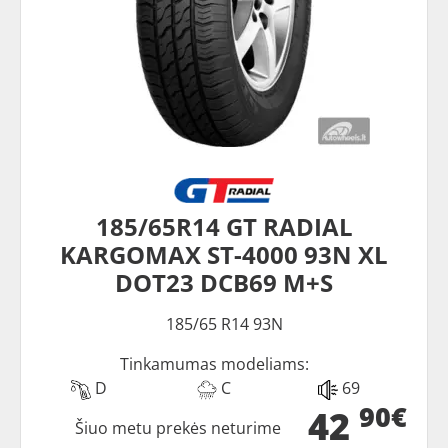
185/65R14 GT RADIAL
KARGOMAX ST-4000 93N XL
DOT23 DCB69 M+S
185/65 R14 93N
Tinkamumas modeliams:
D
C
69
90€
42
Šiuo metu prekės neturime