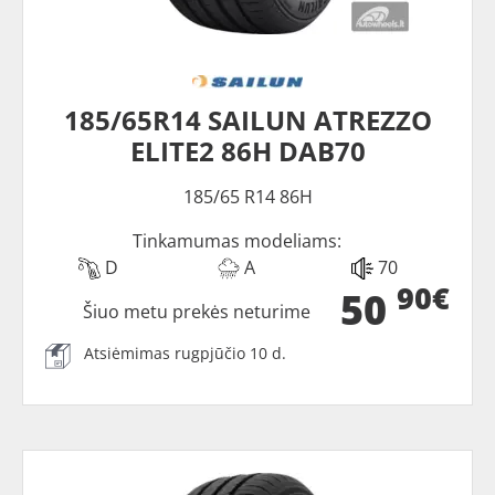
185/65R14 SAILUN ATREZZO
ELITE2 86H DAB70
185/65 R14 86H
Tinkamumas modeliams:
D
A
70
90€
50
Šiuo metu prekės neturime
Atsiėmimas rugpjūčio 10 d.