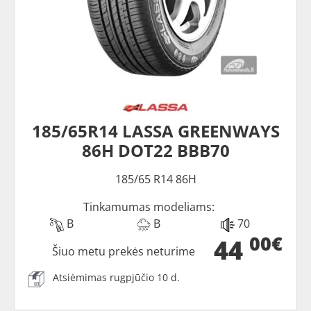
185/65R14 LASSA GREENWAYS
86H DOT22 BBB70
185/65 R14 86H
Tinkamumas modeliams:
B
B
70
00€
44
Šiuo metu prekės neturime
Atsiėmimas rugpjūčio 10 d.