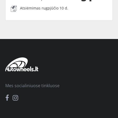
Atsiėmimas rugpjūčio 10 d.
Mes socialiniuose tinkluose