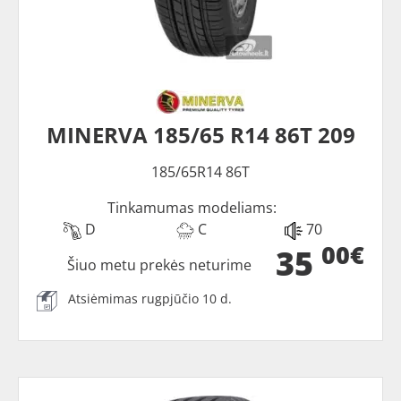
MINERVA 185/65 R14 86T 209
185/65R14 86T
Tinkamumas modeliams:
D
C
70
00€
35
Šiuo metu prekės neturime
Atsiėmimas rugpjūčio 10 d.