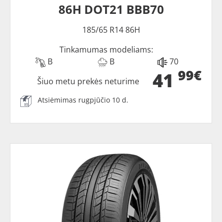
86H DOT21 BBB70
185/65 R14 86H
Tinkamumas modeliams:
B
B
70
99€
41
Šiuo metu prekės neturime
Atsiėmimas rugpjūčio 10 d.