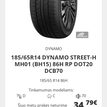
DYNAMO
185/65R14 DYNAMO STREET-H
MH01 (BH15) 86H RP DOT20
DCB70
185/65 R14 86H
Tinkamumas modeliams:
D
C
70
79€
34
Šiuo metu prekės neturime