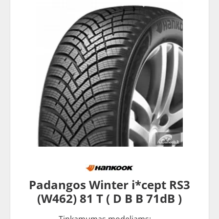
Padangos Winter i*cept RS3
(W462) 81 T ( D B B 71dB )