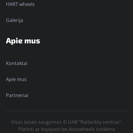
HART wheels
Galerija
Apie mus
Kontaktai
Apie mus
Partneriai
Visos teisės saugomos © UAB "Ratlankių centras".
Platinti ar kopijuoti be Autowheels sutikimo