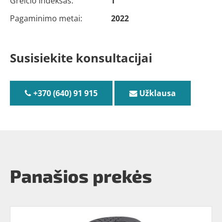
Greičio indeksas:
T
Pagaminimo metai:
2022
Susisiekite konsultacijai
+370 (640) 91 915
Užklausa
Panašios prekės