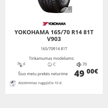
YOKOHAMA 165/70 R14 81T
V903
165/70R14 81T
Tinkamumas modeliams:
F
C
70
00€
49
Šiuo metu prekės neturime
Atsiėmimas rugpjūčio 10 d.