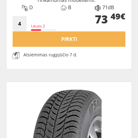
Tinkamumas modeliams:
D
B
71dB
49€
73
Likutis 2
PIRKTI
Atsiėmimas rugpjūčio 7 d.