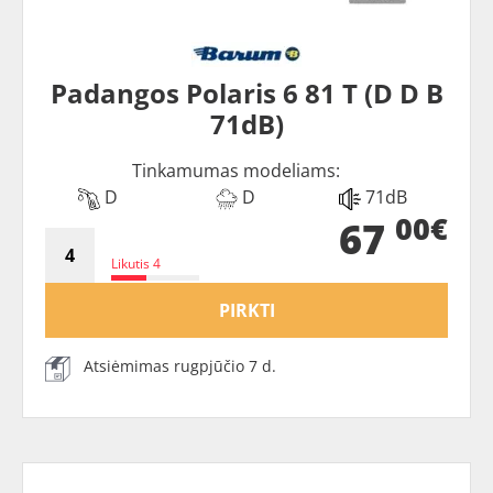
Padangos Polaris 6 81 T (D D B
71dB)
Tinkamumas modeliams:
D
D
71dB
00€
67
Likutis 4
PIRKTI
Atsiėmimas rugpjūčio 7 d.