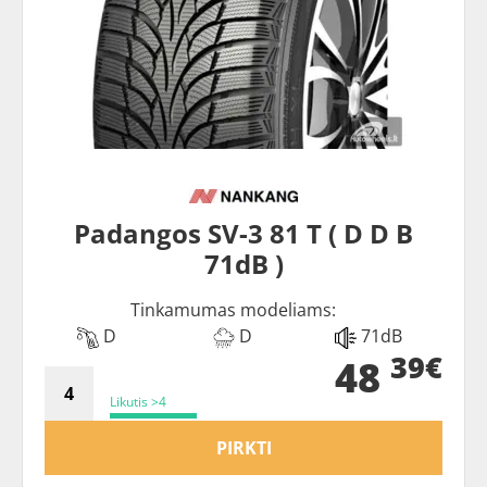
Padangos SV-3 81 T ( D D B
71dB )
Tinkamumas modeliams:
D
D
71dB
39€
48
Likutis >4
PIRKTI