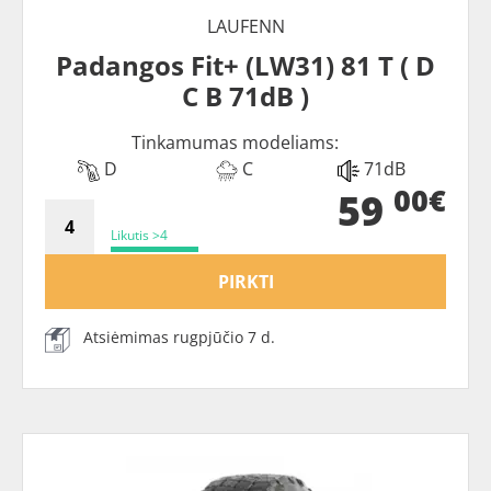
LAUFENN
Padangos Fit+ (LW31) 81 T ( D
C B 71dB )
Tinkamumas modeliams:
D
C
71dB
00€
59
Likutis >4
PIRKTI
Atsiėmimas rugpjūčio 7 d.