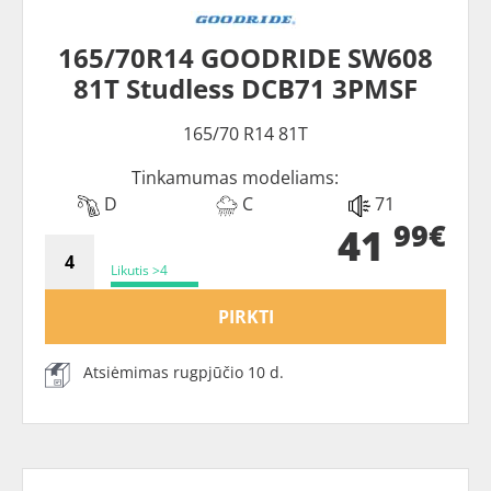
165/70R14 GOODRIDE SW608
81T Studless DCB71 3PMSF
165/70 R14 81T
Tinkamumas modeliams:
D
C
71
99€
41
Likutis >4
PIRKTI
Atsiėmimas rugpjūčio 10 d.