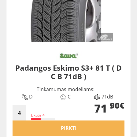
Padangos Eskimo S3+ 81 T ( D
C B 71dB )
Tinkamumas modeliams:
D
C
71dB
90€
71
Likutis 4
PIRKTI