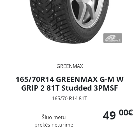
GREENMAX
165/70R14 GREENMAX G-M W
GRIP 2 81T Studded 3PMSF
165/70 R14 81T
00€
49
Šiuo metu
prekės neturime