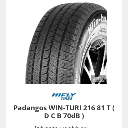
Padangos WIN-TURI 216 81 T (
D C B 70dB )
Tinkamumas modeliams: