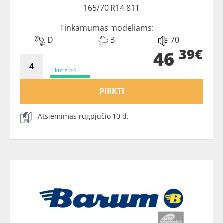
165/70 R14 81T
Tinkamumas modeliams:
D
B
70
39€
46
Likutis >4
PIRKTI
Atsiėmimas rugpjūčio 10 d.