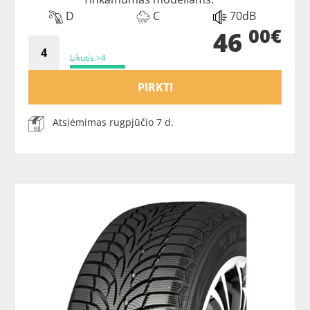
D
C
70dB
00€
46
Likutis >4
PIRKTI
Atsiėmimas rugpjūčio 7 d.