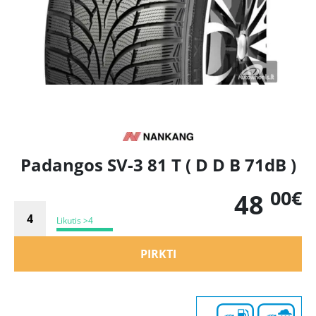
Padangos SV-3 81 T ( D D B 71dB )
00€
48
Likutis >4
PIRKTI