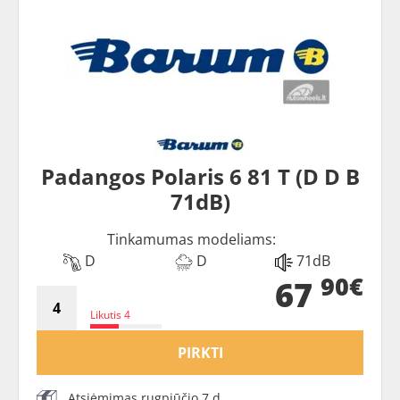
Padangos Polaris 6 81 T (D D B
71dB)
Tinkamumas modeliams:
D
D
71dB
90€
67
Likutis 4
PIRKTI
Atsiėmimas rugpjūčio 7 d.