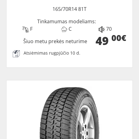
165/70R14 81T
Tinkamumas modeliams:
F
C
70
00€
49
Šiuo metu prekės neturime
Atsiėmimas rugpjūčio 10 d.