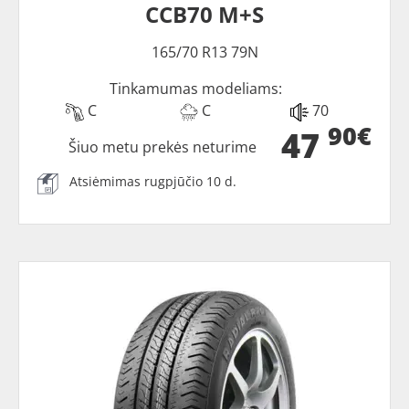
CCB70 M+S
165/70 R13 79N
Tinkamumas modeliams:
C
C
70
90€
47
Šiuo metu prekės neturime
Atsiėmimas rugpjūčio 10 d.