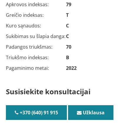
Apkrovos indeksas:
79
Greičio indeksas:
T
Kuro sąnaudos:
C
Sukibimas su šlapia danga:
C
Padangos triukšmas:
70
Triukšmo indeksas:
B
Pagaminimo metai:
2022
Susisiekite konsultacijai
+370 (640) 91 915
Užklausa