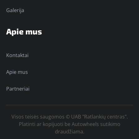
Galerija
Apie mus
Kontaktai
Apie mus
Partneriai
Visos teisės saugomos © UAB "Ratlankių centras".
Platinti ar kopijuoti be Autowheels sutikimo
draudžiama.