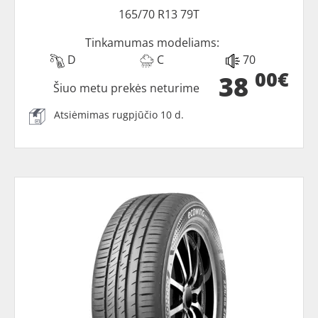
165/70 R13 79T
Tinkamumas modeliams:
D
C
70
00€
38
Šiuo metu prekės neturime
Atsiėmimas rugpjūčio 10 d.