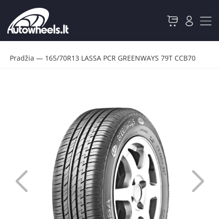
Pradžia
—
165/70R13 LASSA PCR GREENWAYS 79T CCB70