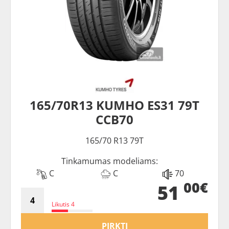
165/70R13 KUMHO ES31 79T
CCB70
165/70 R13 79T
Tinkamumas modeliams:
C
C
70
00€
51
Likutis 4
PIRKTI