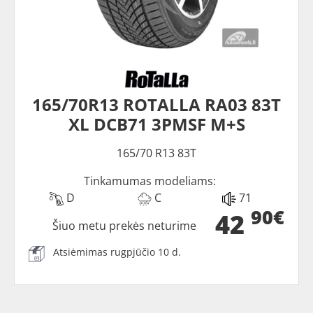
165/70R13 ROTALLA RA03 83T
XL DCB71 3PMSF M+S
165/70 R13 83T
Tinkamumas modeliams:
D
C
71
90€
42
Šiuo metu prekės neturime
Atsiėmimas rugpjūčio 10 d.