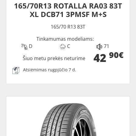
165/70R13 ROTALLA RA03 83T
XL DCB71 3PMSF M+S
165/70 R13 83T
Tinkamumas modeliams:
D
C
71
90€
42
Šiuo metu prekės neturime
Atsiėmimas rugpjūčio 7 d.