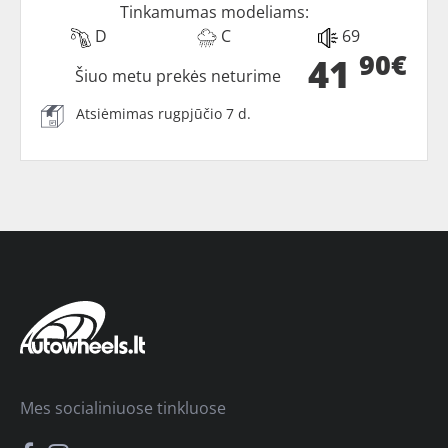
Tinkamumas modeliams:
D
C
69
90€
41
Šiuo metu prekės neturime
Atsiėmimas rugpjūčio 7 d.
Mes socialiniuose tinkluose