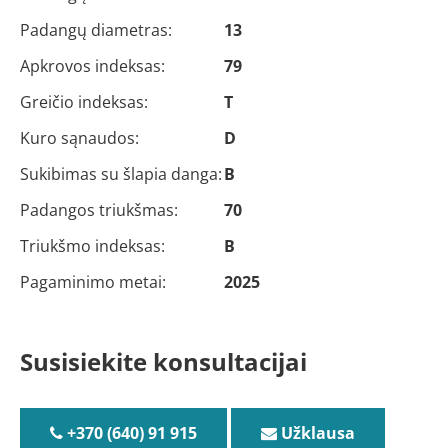
Padangų diametras:
13
Apkrovos indeksas:
79
Greičio indeksas:
T
Kuro sąnaudos:
D
Sukibimas su šlapia danga:
B
Padangos triukšmas:
70
Triukšmo indeksas:
B
Pagaminimo metai:
2025
Susisiekite konsultacijai
+370 (640) 91 915
Užklausa