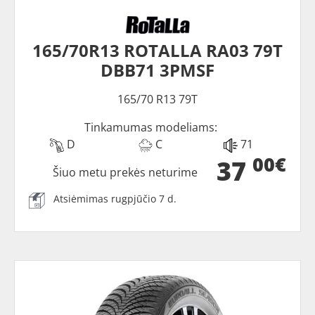
165/70R13 ROTALLA RA03 79T
DBB71 3PMSF
165/70 R13 79T
Tinkamumas modeliams:
D
C
71
00€
37
Šiuo metu prekės neturime
Atsiėmimas rugpjūčio 7 d.