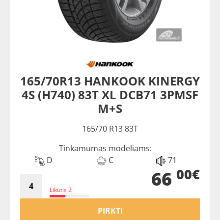
165/70R13 HANKOOK KINERGY
4S (H740) 83T XL DCB71 3PMSF
M+S
165/70 R13 83T
Tinkamumas modeliams:
D
C
71
00€
66
Likutis 2
PIRKTI