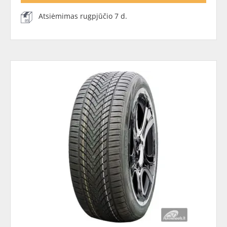
Atsiėmimas rugpjūčio 7 d.