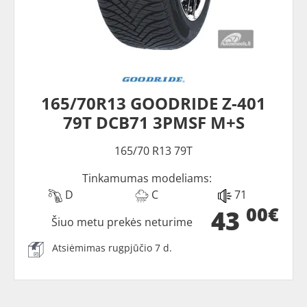
165/70R13 GOODRIDE Z-401
79T DCB71 3PMSF M+S
165/70 R13 79T
Tinkamumas modeliams:
D
C
71
00€
43
Šiuo metu prekės neturime
Atsiėmimas rugpjūčio 7 d.