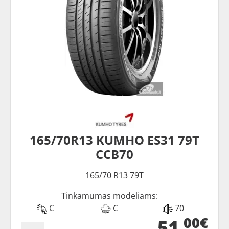
165/70R13 KUMHO ES31 79T
CCB70
165/70 R13 79T
Tinkamumas modeliams:
C
C
70
00€
51