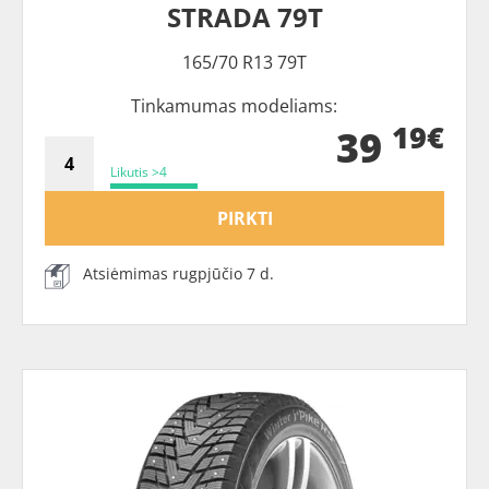
STRADA 79T
165/70 R13 79T
Tinkamumas modeliams:
19€
39
Likutis >4
PIRKTI
Atsiėmimas rugpjūčio 7 d.