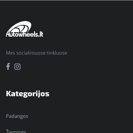
Mes socialiniuose tinkluose
Kategorijos
Padangos
Žieminės