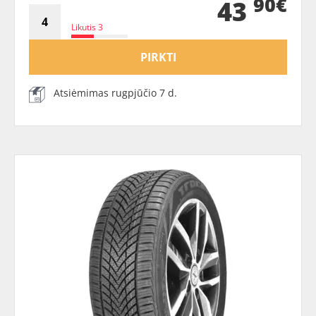
90€
43
Likutis 3
PIRKTI
Atsiėmimas rugpjūčio 7 d.