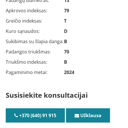
Padangų diametras:
13
Apkrovos indeksas:
79
Greičio indeksas:
T
Kuro sąnaudos:
D
Sukibimas su šlapia danga:
B
Padangos triukšmas:
70
Triukšmo indeksas:
B
Pagaminimo metai:
2024
Susisiekite konsultacijai
+370 (640) 91 915
Užklausa