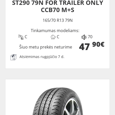
ST290 79N FOR TRAILER ONLY
CCB70 M+S
165/70 R13 79N
Tinkamumas modeliams:
C
C
70
90€
47
Šiuo metu prekės neturime
Atsiėmimas rugpjūčio 7 d.