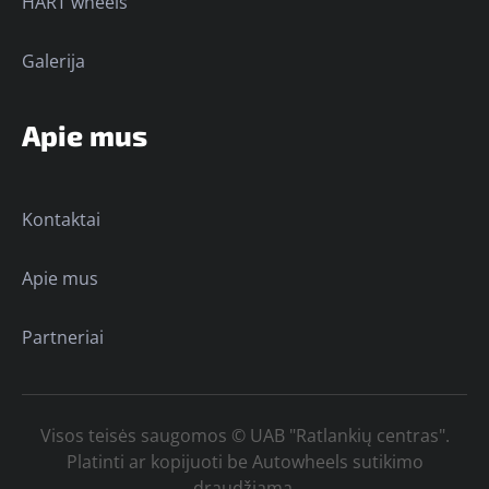
HART wheels
Galerija
Apie mus
Kontaktai
Apie mus
Partneriai
Visos teisės saugomos © UAB "Ratlankių centras".
Platinti ar kopijuoti be Autowheels sutikimo
draudžiama.