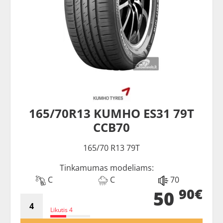
165/70R13 KUMHO ES31 79T
CCB70
165/70 R13 79T
Tinkamumas modeliams:
C
C
70
90€
50
Likutis 4