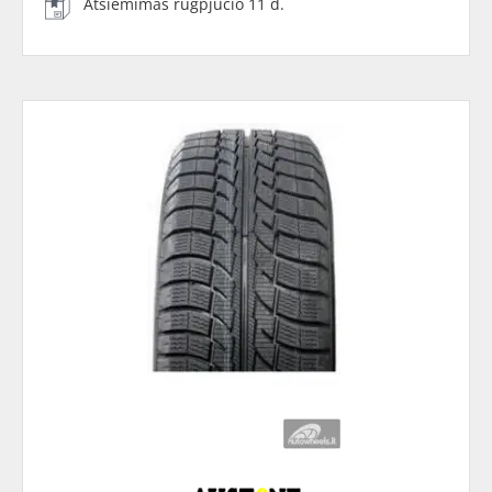
Atsiėmimas rugpjūčio 11 d.