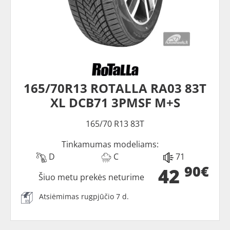
165/70R13 ROTALLA RA03 83T
XL DCB71 3PMSF M+S
165/70 R13 83T
Tinkamumas modeliams:
D
C
71
90€
42
Šiuo metu prekės neturime
Atsiėmimas rugpjūčio 7 d.