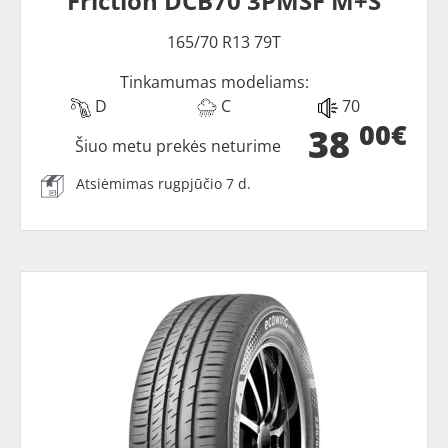
Friction DCB70 3PMSF M+S
165/70 R13 79T
Tinkamumas modeliams:
D
C
70
00€
38
Šiuo metu prekės neturime
Atsiėmimas rugpjūčio 7 d.