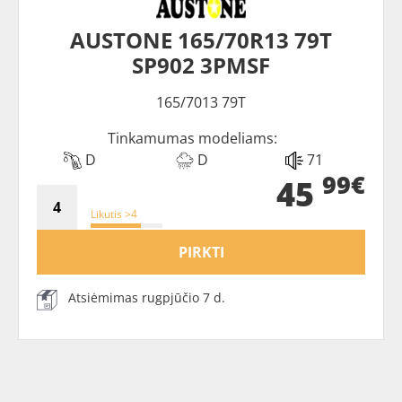
AUSTONE 165/70R13 79T
SP902 3PMSF
165/7013 79T
Tinkamumas modeliams:
D
D
71
99€
45
Likutis >4
PIRKTI
Atsiėmimas rugpjūčio 7 d.