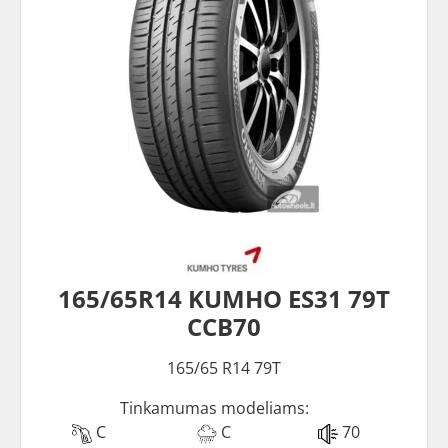
165/65R14 KUMHO ES31 79T
CCB70
165/65 R14 79T
Tinkamumas modeliams:
C
C
70