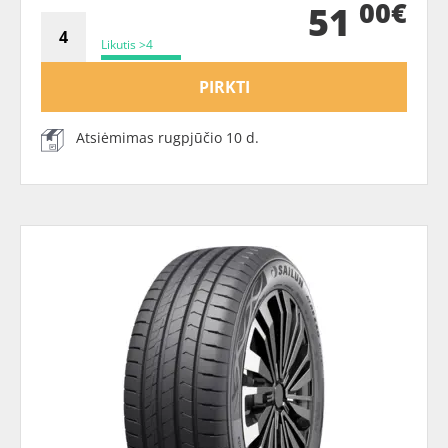
00€
51
Likutis >4
PIRKTI
Atsiėmimas rugpjūčio 10 d.