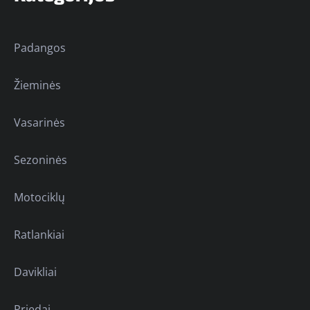
Padangos
Žieminės
Vasarinės
Sezoninės
Motociklų
Ratlankiai
Davikliai
Priedai