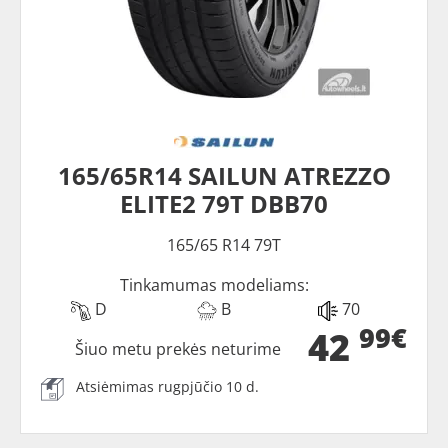
165/65R14 SAILUN ATREZZO
ELITE2 79T DBB70
165/65 R14 79T
Tinkamumas modeliams:
D
B
70
99€
42
Šiuo metu prekės neturime
Atsiėmimas rugpjūčio 10 d.