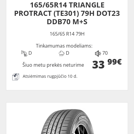
165/65R14 TRIANGLE
PROTRACT (TE301) 79H DOT23
DDB70 M+S
165/65 R14 79H
Tinkamumas modeliams:
D
D
70
99€
33
Šiuo metu prekės neturime
Atsiėmimas rugpjūčio 10 d.