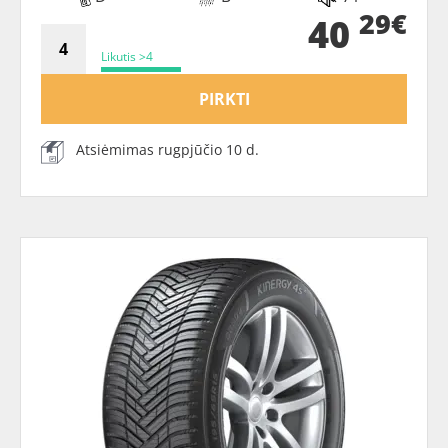
29€
40
Likutis >4
PIRKTI
Atsiėmimas rugpjūčio 10 d.