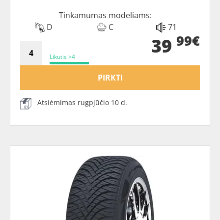
Tinkamumas modeliams:
D
C
71
99€
39
Likutis >4
PIRKTI
Atsiėmimas rugpjūčio 10 d.