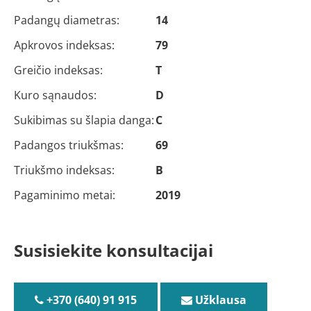
Padangų diametras:
14
Apkrovos indeksas:
79
Greičio indeksas:
T
Kuro sąnaudos:
D
Sukibimas su šlapia danga:
C
Padangos triukšmas:
69
Triukšmo indeksas:
B
Pagaminimo metai:
2019
Susisiekite konsultacijai
+370 (640) 91 915
Užklausa