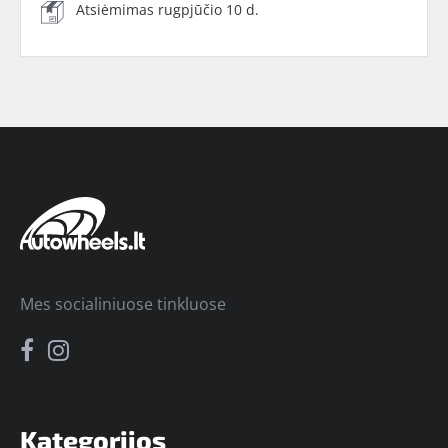
Atsiėmimas rugpjūčio 10 d.
Mes socialiniuose tinkluose
Kategorijos