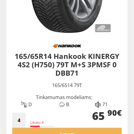
165/65R14 Hankook KINERGY
4S2 (H750) 79T M+S 3PMSF 0
DBB71
165/6514 79T
Tinkamumas modeliams:
D
B
71
90€
65
Likutis 4