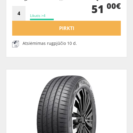
00€
51
Likutis >4
PIRKTI
Atsiėmimas rugpjūčio 10 d.