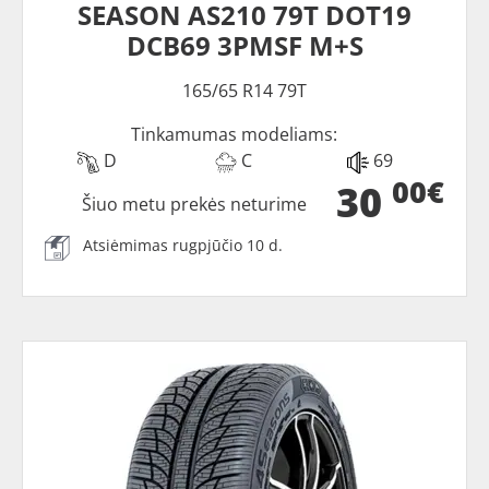
SEASON AS210 79T DOT19
DCB69 3PMSF M+S
165/65 R14 79T
Tinkamumas modeliams:
D
C
69
00€
30
Šiuo metu prekės neturime
Atsiėmimas rugpjūčio 10 d.