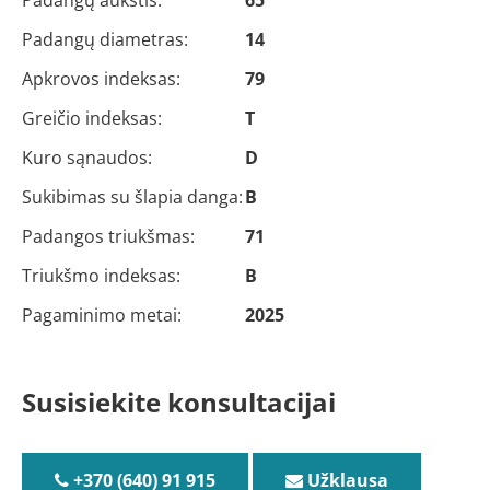
Padangų aukštis:
65
Padangų diametras:
14
Apkrovos indeksas:
79
Greičio indeksas:
T
Kuro sąnaudos:
D
Sukibimas su šlapia danga:
B
Padangos triukšmas:
71
Triukšmo indeksas:
B
Pagaminimo metai:
2025
Susisiekite konsultacijai
+370 (640) 91 915
Užklausa