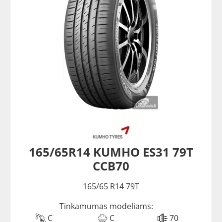
165/65R14 KUMHO ES31 79T
CCB70
165/65 R14 79T
Tinkamumas modeliams:
C
C
70