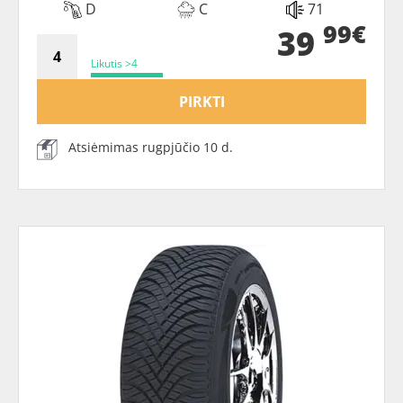
D
C
71
99€
39
Likutis >4
PIRKTI
Atsiėmimas rugpjūčio 10 d.