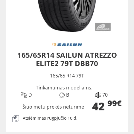
165/65R14 SAILUN ATREZZO
ELITE2 79T DBB70
165/65 R14 79T
Tinkamumas modeliams:
D
B
70
99€
42
Šiuo metu prekės neturime
Atsiėmimas rugpjūčio 10 d.