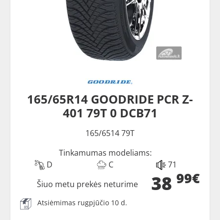
165/65R14 GOODRIDE PCR Z-
401 79T 0 DCB71
165/6514 79T
Tinkamumas modeliams:
D
C
71
99€
38
Šiuo metu prekės neturime
Atsiėmimas rugpjūčio 10 d.