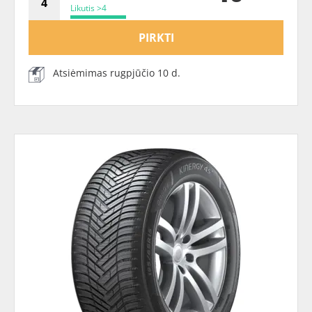
Likutis >4
PIRKTI
Atsiėmimas rugpjūčio 10 d.