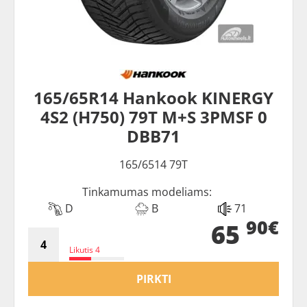
165/65R14 Hankook KINERGY
4S2 (H750) 79T M+S 3PMSF 0
DBB71
165/6514 79T
Tinkamumas modeliams:
D
B
71
90€
65
Likutis 4
PIRKTI