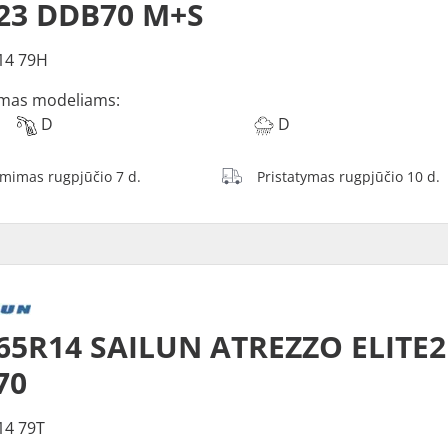
23 DDB70 M+S
14 79H
mas modeliams:
D
D
ėmimas rugpjūčio 7 d.
Pristatymas rugpjūčio 10 d.
65R14 SAILUN ATREZZO ELITE2
70
14 79T