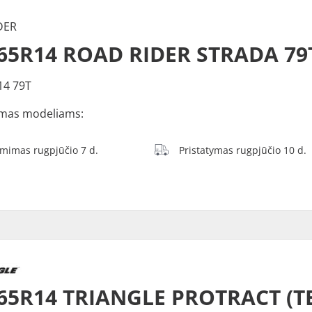
DER
65R14 ROAD RIDER STRADA 79
14 79T
mas modeliams:
ėmimas rugpjūčio 7 d.
Pristatymas rugpjūčio 10 d.
65R14 TRIANGLE PROTRACT (TE