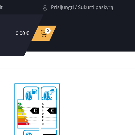
Prisijungti
/
Sukurti paskyrą
lt
0
0.00 €