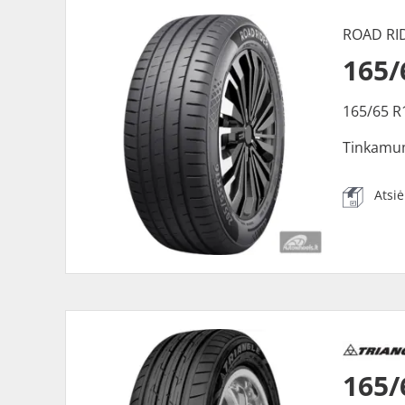
ROAD RI
165/
165/65 R
Tinkamu
Atsi
165/