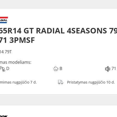
65R14 GT RADIAL 4SEASONS 7
71 3PMSF
14 79T
mas modeliams:
D
B
71
ėmimas rugpjūčio 7 d.
Pristatymas rugpjūčio 10 d.