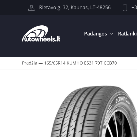
+3
Rietavo g. 32, Kaunas, LT-48256
Padangos
Ratlanki
Pradžia
—
165/65R14 KUMHO ES31 79T CCB70