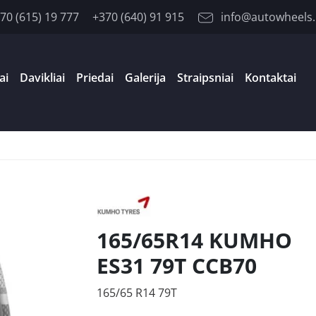
70 (615) 19 777
+370 (640) 91 915
info@autowheels.
ai
Davikliai
Priedai
Galerija
Straipsniai
Kontaktai
165/65R14 KUMHO
ES31 79T CCB70
165/65 R14 79T