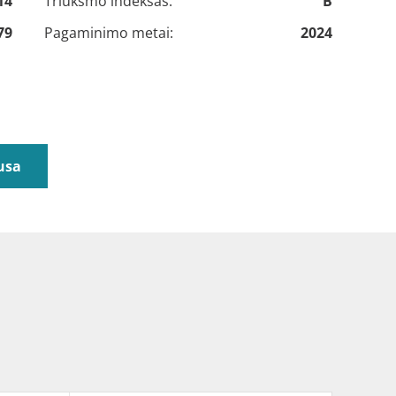
14
Triukšmo indeksas:
B
79
Pagaminimo metai:
2024
usa