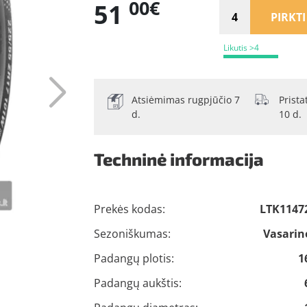
00€
51
PIRKTI
Likutis >4
Atsiėmimas rugpjūčio 7
Prist
d.
10 d.
Techninė informacija
Prekės kodas:
LTK1147
Sezoniškumas:
Vasarin
Padangų plotis:
1
Padangų aukštis: