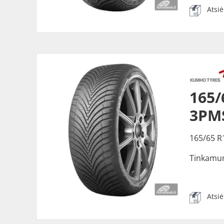
Atsi
165
3PM
165/65 R
Tinkamu
Atsi