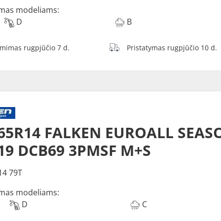
mas modeliams:
D
B
ėmimas rugpjūčio 7 d.
Pristatymas rugpjūčio 10 d.
65R14 FALKEN EUROALL SEASO
19 DCB69 3PMSF M+S
14 79T
mas modeliams:
D
C