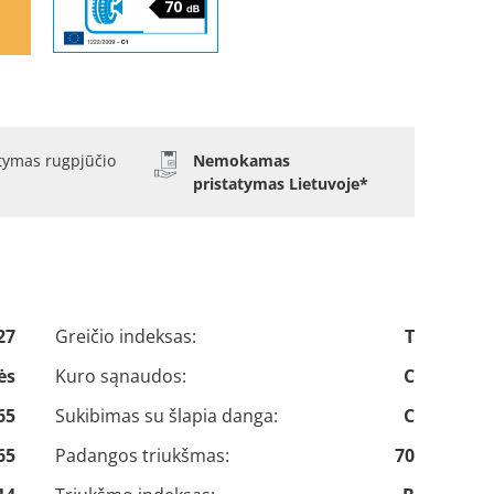
atymas rugpjūčio
Nemokamas
pristatymas Lietuvoje*
27
Greičio indeksas:
T
ės
Kuro sąnaudos:
C
65
Sukibimas su šlapia danga:
C
65
Padangos triukšmas:
70