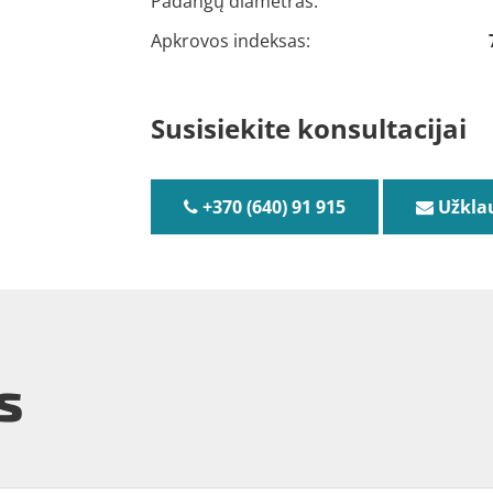
Padangų diametras:
Apkrovos indeksas:
Susisiekite konsultacijai
+370 (640) 91 915
Užkla
s