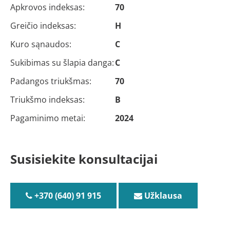
Apkrovos indeksas:
70
Greičio indeksas:
H
Kuro sąnaudos:
C
Sukibimas su šlapia danga:
C
Padangos triukšmas:
70
Triukšmo indeksas:
B
Pagaminimo metai:
2024
Susisiekite konsultacijai
+370 (640) 91 915
Užklausa