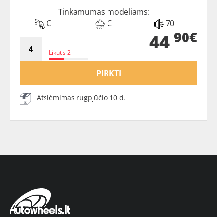
Tinkamumas modeliams:
C
C
70
90€
44
Likutis 2
PIRKTI
Atsiėmimas rugpjūčio 10 d.