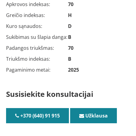
Apkrovos indeksas:
70
Greičio indeksas:
H
Kuro sąnaudos:
D
Sukibimas su šlapia danga:
B
Padangos triukšmas:
70
Triukšmo indeksas:
B
Pagaminimo metai:
2025
Susisiekite konsultacijai
+370 (640) 91 915
Užklausa