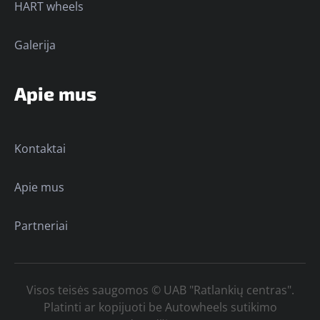
HART wheels
Galerija
Apie mus
Kontaktai
Apie mus
Partneriai
Visos teisės saugomos © UAB "Ratlankių centras".
Platinti ar kopijuoti be Autowheels sutikimo