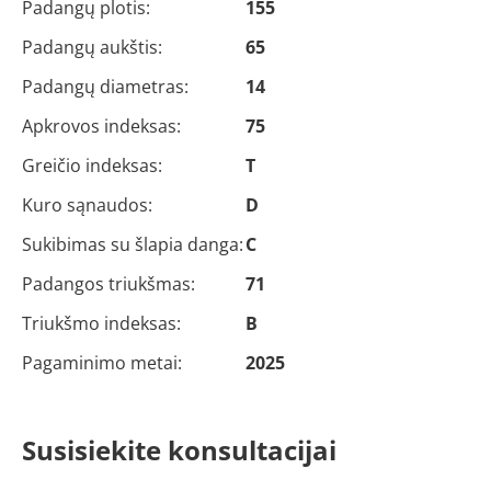
Padangų plotis:
155
Padangų aukštis:
65
Padangų diametras:
14
Apkrovos indeksas:
75
Greičio indeksas:
T
Kuro sąnaudos:
D
Sukibimas su šlapia danga:
C
Padangos triukšmas:
71
Triukšmo indeksas:
B
Pagaminimo metai:
2025
Susisiekite konsultacijai