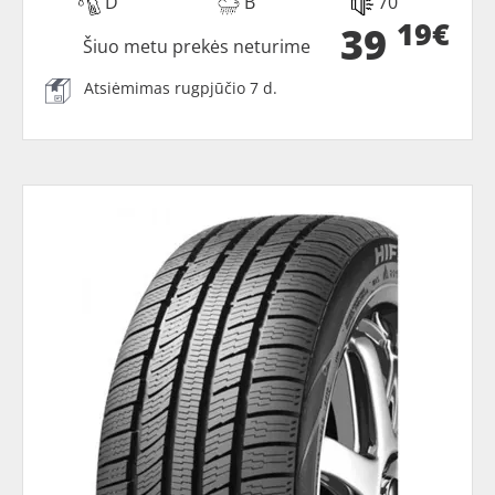
D
B
70
19€
39
Šiuo metu prekės neturime
Atsiėmimas rugpjūčio 7 d.