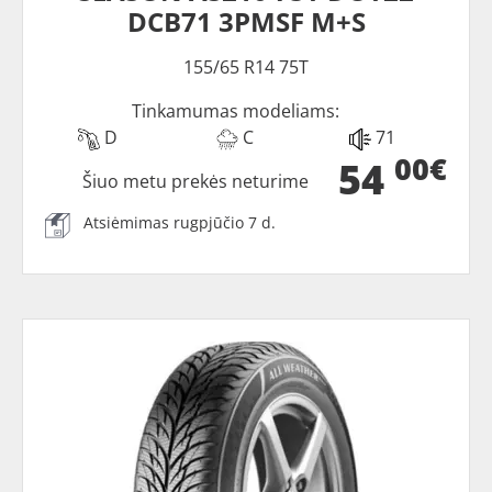
DCB71 3PMSF M+S
155/65 R14 75T
Tinkamumas modeliams:
D
C
71
00€
54
Šiuo metu prekės neturime
Atsiėmimas rugpjūčio 7 d.