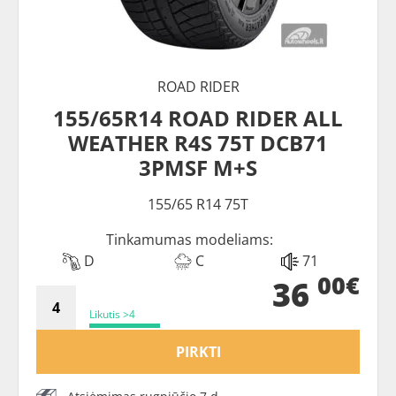
ROAD RIDER
155/65R14 ROAD RIDER ALL
WEATHER R4S 75T DCB71
3PMSF M+S
155/65 R14 75T
Tinkamumas modeliams:
D
C
71
00€
36
Likutis >4
PIRKTI