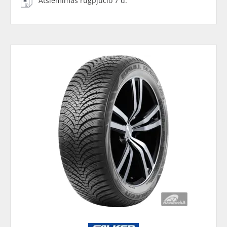
Atsiėmimas rugpjūčio 7 d.