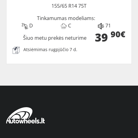
155/65 R14 75T
Tinkamumas modeliams:
D
C
71
90€
39
Šiuo metu prekės neturime
Atsiėmimas rugpjūčio 7 d.