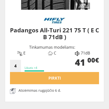
Padangos All-Turi 221 75 T ( E C
B 71dB )
Tinkamumas modeliams:
E
C
71dB
00€
41
Likutis >4
PIRKTI
Atsiėmimas rugpjūčio 6 d.