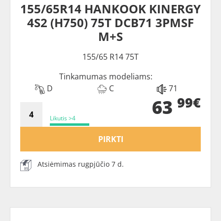
155/65R14 HANKOOK KINERGY
4S2 (H750) 75T DCB71 3PMSF
M+S
155/65 R14 75T
Tinkamumas modeliams:
D
C
71
99€
63
Likutis >4
PIRKTI
Atsiėmimas rugpjūčio 7 d.