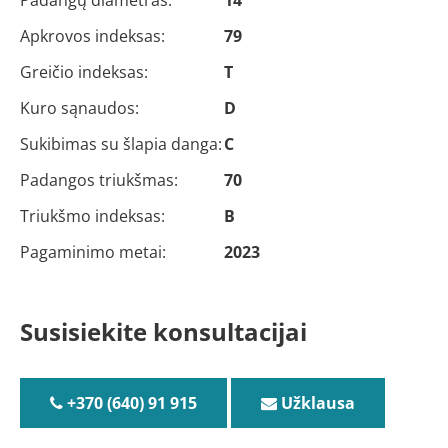
Apkrovos indeksas:
79
Greičio indeksas:
T
Kuro sąnaudos:
D
Sukibimas su šlapia danga:
C
Padangos triukšmas:
70
Triukšmo indeksas:
B
Pagaminimo metai:
2023
Susisiekite konsultacijai
+370 (640) 91 915
Užklausa