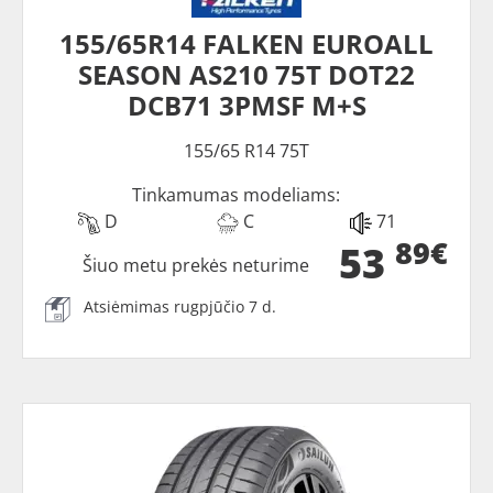
155/65R14 FALKEN EUROALL
SEASON AS210 75T DOT22
DCB71 3PMSF M+S
155/65 R14 75T
Tinkamumas modeliams:
D
C
71
89€
53
Šiuo metu prekės neturime
Atsiėmimas rugpjūčio 7 d.