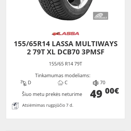
155/65R14 LASSA MULTIWAYS
2 79T XL DCB70 3PMSF
155/65 R14 79T
Tinkamumas modeliams:
D
C
70
00€
49
Šiuo metu prekės neturime
Atsiėmimas rugpjūčio 7 d.