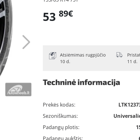
89€
53
Atsiėmimas rugpjūčio
Prist
10 d.
11 d.
Techninė informacija
Prekės kodas:
LTK1237
Sezoniškumas:
Universali
Padangų plotis:
1
Padangų aukštis: