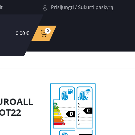
Prisijungti
/
Sukurti paskyrą
lt
0
0.00 €
EUROALL
DOT22