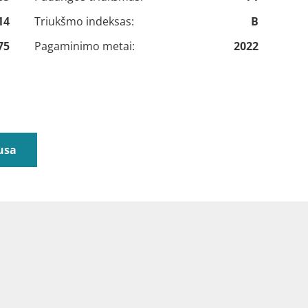
14
Triukšmo indeksas:
B
75
Pagaminimo metai:
2022
usa