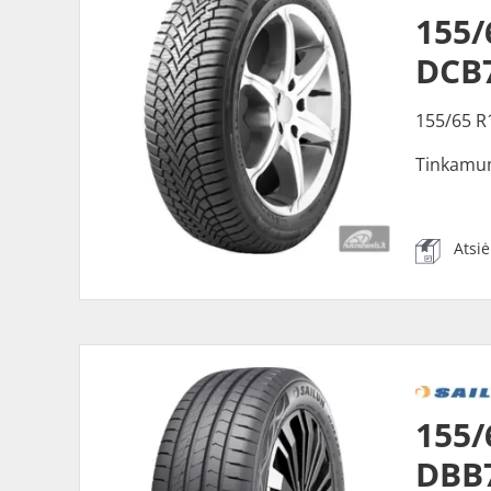
155/
DCB
155/65 R
Tinkamu
Atsi
155/
DBB