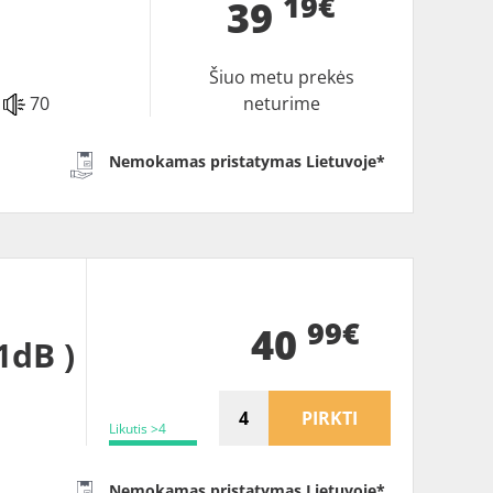
19€
39
Šiuo metu prekės
70
neturime
Nemokamas pristatymas Lietuvoje*
99€
40
1dB )
PIRKTI
Likutis >4
Nemokamas pristatymas Lietuvoje*