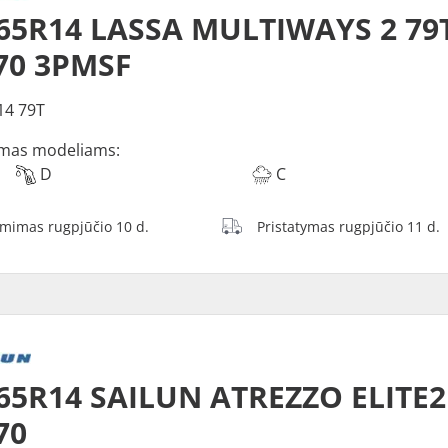
65R14 LASSA MULTIWAYS 2 79
70 3PMSF
14 79T
mas modeliams:
D
C
ėmimas rugpjūčio 10 d.
Pristatymas rugpjūčio 11 d.
65R14 SAILUN ATREZZO ELITE2
70