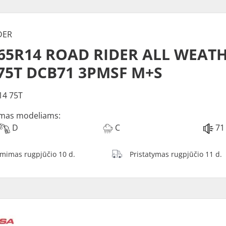
DER
/65R14 ROAD RIDER ALL WEAT
75T DCB71 3PMSF M+S
14 75T
mas modeliams:
D
C
71
ėmimas rugpjūčio 10 d.
Pristatymas rugpjūčio 11 d.