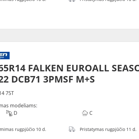
65R14 FALKEN EUROALL SEASO
22 DCB71 3PMSF M+S
14 75T
mas modeliams:
D
C
ėmimas rugpjūčio 10 d.
Pristatymas rugpjūčio 11 d.