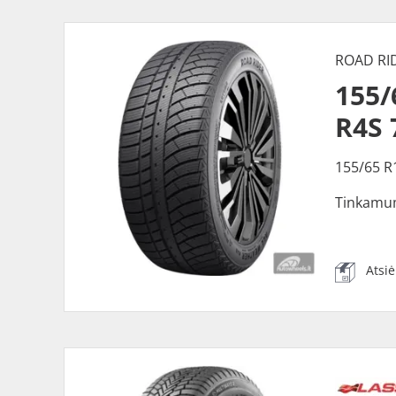
ROAD RI
155
R4S 
155/65 R
Tinkamu
Atsi