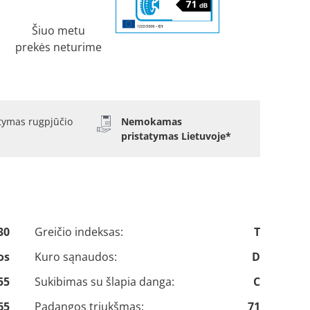
Šiuo metu
prekės neturime
atymas rugpjūčio
Nemokamas
pristatymas Lietuvoje*
30
Greičio indeksas:
T
os
Kuro sąnaudos:
D
55
Sukibimas su šlapia danga:
C
65
Padangos triukšmas:
71