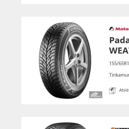
Pad
WEA
155/65R
Tinkamu
Atsi