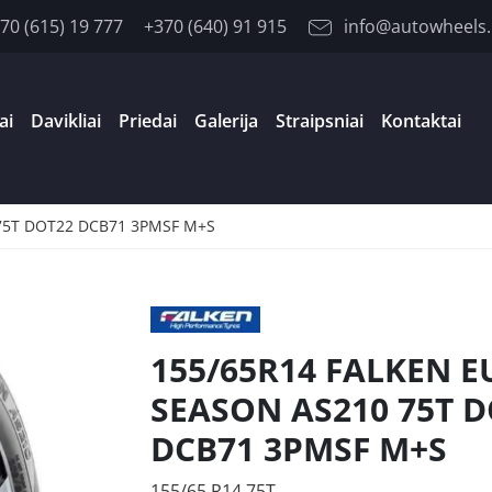
70 (615) 19 777
+370 (640) 91 915
info@autowheels.
ai
Davikliai
Priedai
Galerija
Straipsniai
Kontaktai
75T DOT22 DCB71 3PMSF M+S
155/65R14 FALKEN 
SEASON AS210 75T 
DCB71 3PMSF M+S
155/65 R14 75T