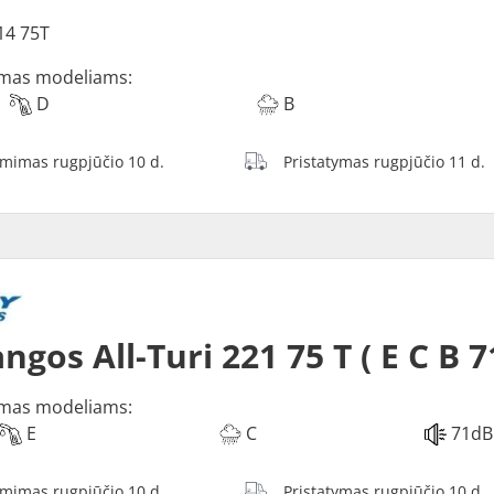
14 75T
mas modeliams:
D
B
ėmimas rugpjūčio 10 d.
Pristatymas rugpjūčio 11 d.
ngos All-Turi 221 75 T ( E C B 7
mas modeliams:
E
C
71dB
ėmimas rugpjūčio 10 d.
Pristatymas rugpjūčio 10 d.