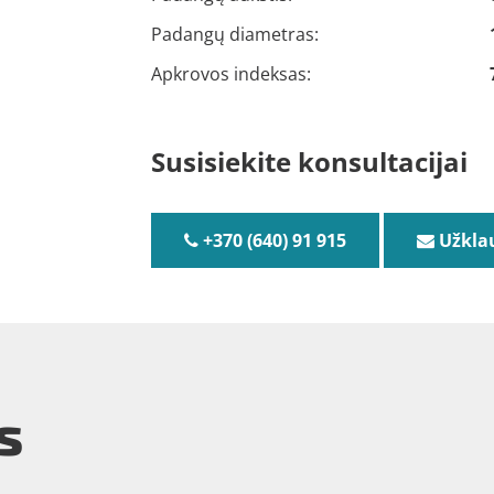
Padangų diametras:
Apkrovos indeksas:
Susisiekite konsultacijai
+370 (640) 91 915
Užkla
s