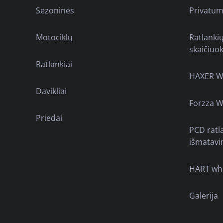
Sezoninės
Privatum
Motociklų
Ratlanki
skaičiuok
Ratlankiai
HAXER W
Davikliai
Forzza W
Priedai
PCD ratl
išmatavi
HART wh
Galerija