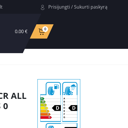
Prisijungti
/
Sukurti paskyrą
lt
0
0.00 €
CR ALL
 0