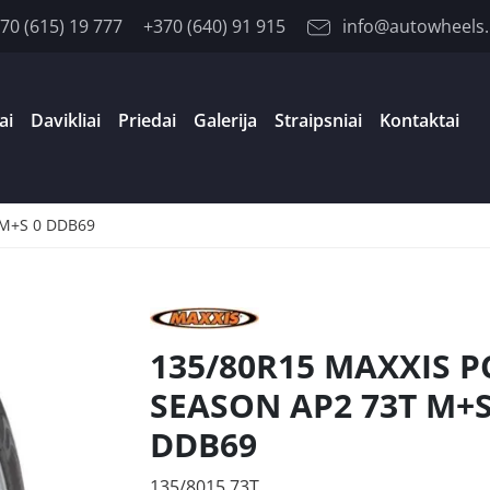
70 (615) 19 777
+370 (640) 91 915
info@autowheels.
ai
Davikliai
Priedai
Galerija
Straipsniai
Kontaktai
 M+S 0 DDB69
135/80R15 MAXXIS P
SEASON AP2 73T M+S
DDB69
135/8015 73T