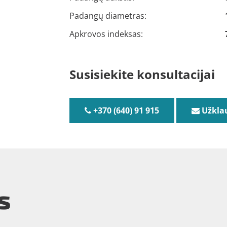
Padangų diametras:
Apkrovos indeksas:
Susisiekite konsultacijai
+370 (640) 91 915
Užkla
s