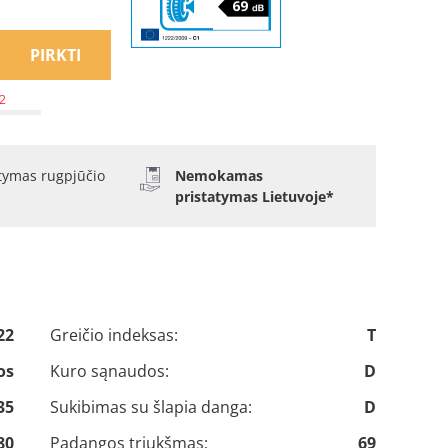
PIRKTI
 2
atymas rugpjūčio
Nemokamas
pristatymas Lietuvoje*
22
Greičio indeksas:
T
os
Kuro sąnaudos:
D
35
Sukibimas su šlapia danga:
D
80
Padangos triukšmas:
69