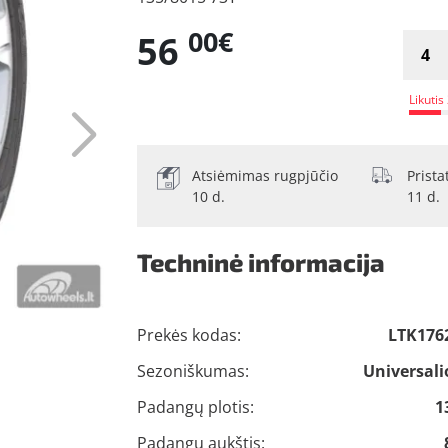
00€
56
Likutis
Atsiėmimas rugpjūčio
Prist
10 d.
11 d.
Techninė informacija
Prekės kodas:
LTK176
Sezoniškumas:
Universali
Padangų plotis:
1
Padangų aukštis: