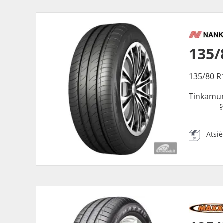
135
135/80 R
Tinkamu
Atsi