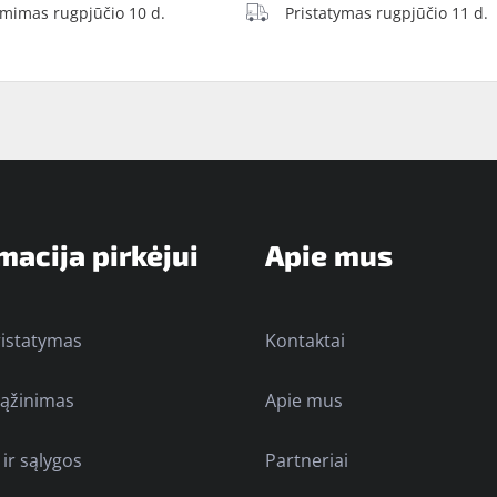
ėmimas rugpjūčio 10 d.
Pristatymas rugpjūčio 11 d.
macija pirkėjui
Apie mus
ristatymas
Kontaktai
rąžinimas
Apie mus
 ir sąlygos
Partneriai