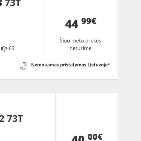
 73T
99€
44
Šiuo metu prekės
69
neturime
Nemokamas pristatymas Lietuvoje*
2 73T
00€
40