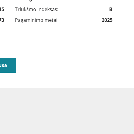
15
Triukšmo indeksas:
B
73
Pagaminimo metai:
2025
usa