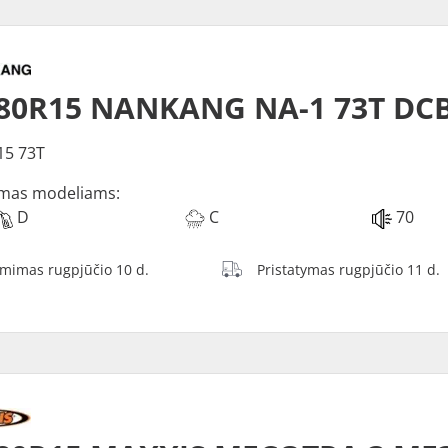
/80R15 NANKANG NA-1 73T DC
15 73T
mas modeliams:
D
C
70
ėmimas rugpjūčio 10 d.
Pristatymas rugpjūčio 11 d.