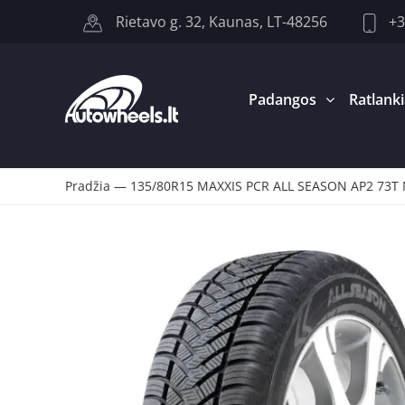
+3
Rietavo g. 32, Kaunas, LT-48256
Padangos
Ratlanki
Pradžia
—
135/80R15 MAXXIS PCR ALL SEASON AP2 73T