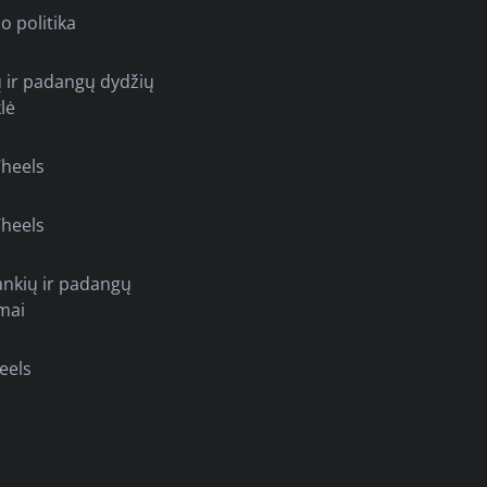
o politika
ų ir padangų dydžių
lė
heels
heels
ankių ir padangų
mai
eels