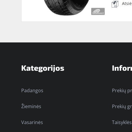
Atsi
Kategorijos
Infor
Padangos
Prekių p
Žieminės
Prekių g
Vasarinės
Taisyklės