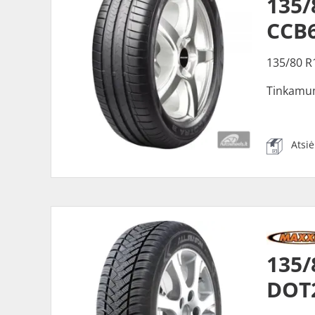
135/
CCB
135/80 R
Tinkamu
Atsi
135/
DOT