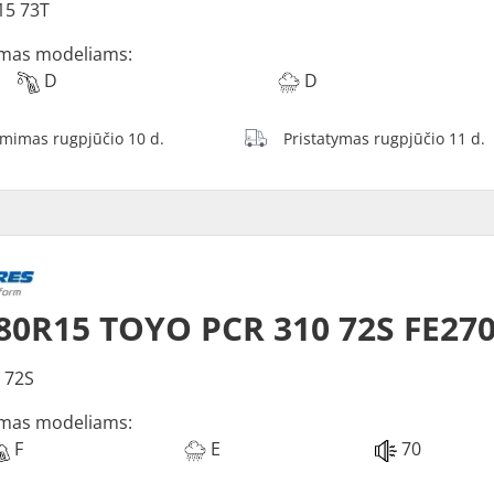
15 73T
mas modeliams:
D
D
ėmimas rugpjūčio 10 d.
Pristatymas rugpjūčio 11 d.
80R15 TOYO PCR 310 72S FE27
 72S
mas modeliams:
F
E
70