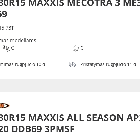
80R15 MAXXIS MECOTRA 3 ME3
69
15 73T
mas modeliams:
C
C
ėmimas rugpjūčio 10 d.
Pristatymas rugpjūčio 11 d.
80R15 MAXXIS ALL SEASON AP
20 DDB69 3PMSF