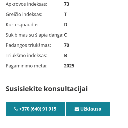
Apkrovos indeksas:
73
Greičio indeksas:
T
Kuro sąnaudos:
D
Sukibimas su šlapia danga:
C
Padangos triukšmas:
70
Triukšmo indeksas:
B
Pagaminimo metai:
2025
Susisiekite konsultacijai
+370 (640) 91 915
Užklausa