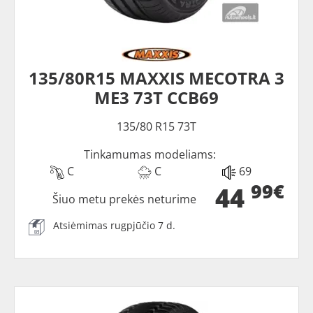
135/80R15 MAXXIS MECOTRA 3
ME3 73T CCB69
135/80 R15 73T
Tinkamumas modeliams:
C
C
69
99€
44
Šiuo metu prekės neturime
Atsiėmimas rugpjūčio 7 d.