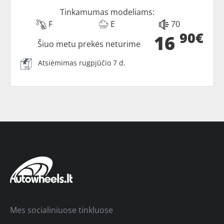
Tinkamumas modeliams:
F
E
70
90€
16
Šiuo metu prekės neturime
Atsiėmimas rugpjūčio 7 d.
Mes socialiniuose tinkluose