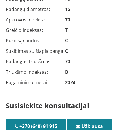
Padangų diametras:
15
Apkrovos indeksas:
70
Greičio indeksas:
T
Kuro sąnaudos:
C
Sukibimas su šlapia danga:
C
Padangos triukšmas:
70
Triukšmo indeksas:
B
Pagaminimo metai:
2024
Susisiekite konsultacijai
+370 (640) 91 915
Užklausa