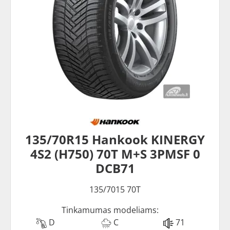
135/70R15 Hankook KINERGY
4S2 (H750) 70T M+S 3PMSF 0
DCB71
135/7015 70T
Tinkamumas modeliams:
D
C
71