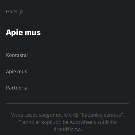
Galerija
Apie mus
Kontaktai
Apie mus
Partneriai
Visos teisės saugomos © UAB "Ratlankių centras".
Platinti ar kopijuoti be Autowheels sutikimo
draudžiama.