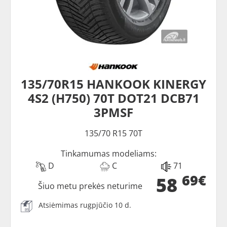
135/70R15 HANKOOK KINERGY
4S2 (H750) 70T DOT21 DCB71
3PMSF
135/70 R15 70T
Tinkamumas modeliams:
D
C
71
69€
58
Šiuo metu prekės neturime
Atsiėmimas rugpjūčio 10 d.