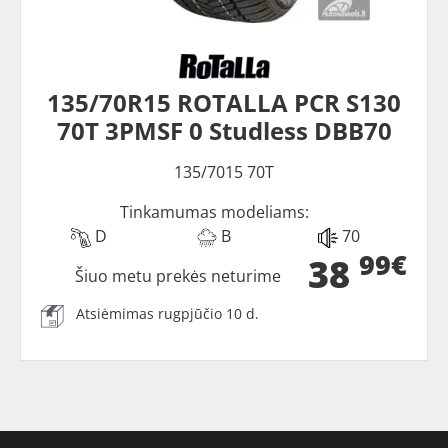
135/70R15 ROTALLA PCR S130
70T 3PMSF 0 Studless DBB70
135/7015 70T
Tinkamumas modeliams:
D
B
70
99€
38
Šiuo metu prekės neturime
Atsiėmimas rugpjūčio 10 d.