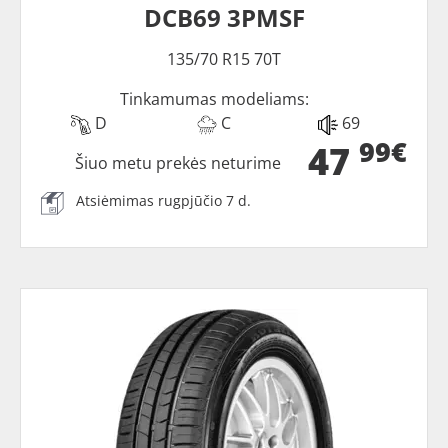
DCB69 3PMSF
135/70 R15 70T
Tinkamumas modeliams:
D
C
69
99€
47
Šiuo metu prekės neturime
Atsiėmimas rugpjūčio 7 d.