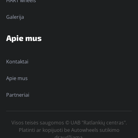
HART wheels
Galerija
Apie mus
Kontaktai
Apie mus
Partneriai
Visos teisės saugomos © UAB "Ratlankių centras".
Platinti ar kopijuoti be Autowheels sutikimo
draudžiama.