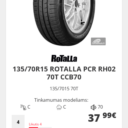
135/70R15 ROTALLA PCR RH02
70T CCB70
135/7015 70T
Tinkamumas modeliams:
C
C
70
99€
37
Likutis 4