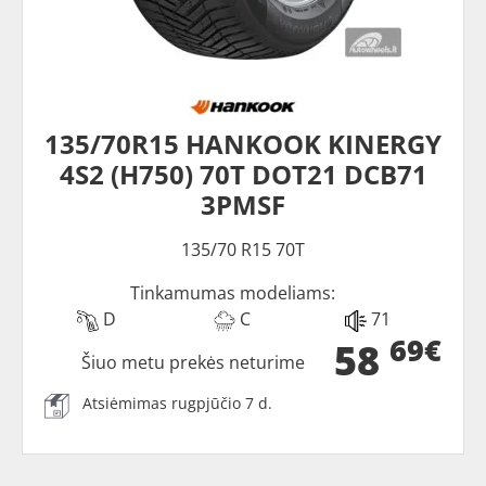
135/70R15 HANKOOK KINERGY
4S2 (H750) 70T DOT21 DCB71
3PMSF
135/70 R15 70T
Tinkamumas modeliams:
D
C
71
69€
58
Šiuo metu prekės neturime
Atsiėmimas rugpjūčio 7 d.