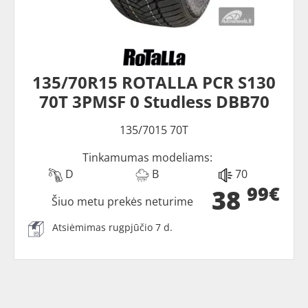
135/70R15 ROTALLA PCR S130
70T 3PMSF 0 Studless DBB70
135/7015 70T
Tinkamumas modeliams:
D
B
70
99€
38
Šiuo metu prekės neturime
Atsiėmimas rugpjūčio 7 d.