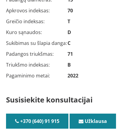
Apkrovos indeksas:
70
Greičio indeksas:
T
Kuro sąnaudos:
D
Sukibimas su šlapia danga:
C
Padangos triukšmas:
71
Triukšmo indeksas:
B
Pagaminimo metai:
2022
Susisiekite konsultacijai
+370 (640) 91 915
Užklausa