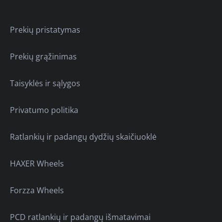
Prekių pristatymas
Prekių grąžinimas
Taisyklės ir sąlygos
Privatumo politika
Ratlankių ir padangų dydžių skaičiuoklė
HAXER Wheels
Forzza Wheels
PCD ratlankių ir padangų išmatavimai