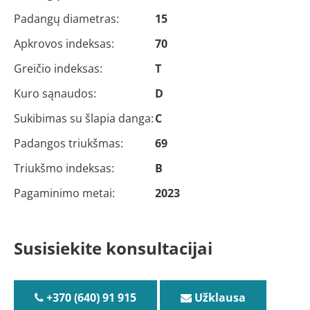
Padangų diametras:
15
Apkrovos indeksas:
70
Greičio indeksas:
T
Kuro sąnaudos:
D
Sukibimas su šlapia danga:
C
Padangos triukšmas:
69
Triukšmo indeksas:
B
Pagaminimo metai:
2023
Susisiekite konsultacijai
+370 (640) 91 915
Užklausa