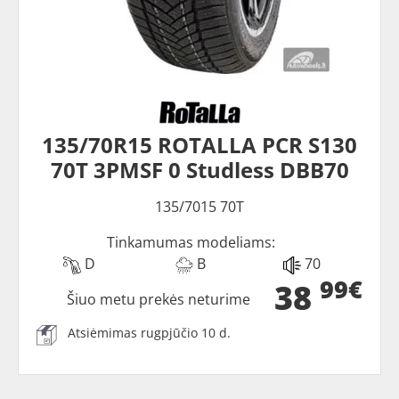
135/70R15 ROTALLA PCR S130
70T 3PMSF 0 Studless DBB70
135/7015 70T
Tinkamumas modeliams:
D
B
70
99€
38
Šiuo metu prekės neturime
Atsiėmimas rugpjūčio 10 d.