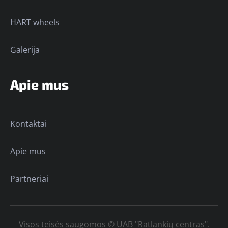
HART wheels
Galerija
Apie mus
Kontaktai
Apie mus
Partneriai
Visos teisės saugomos © UAB "Ratlankių centras".