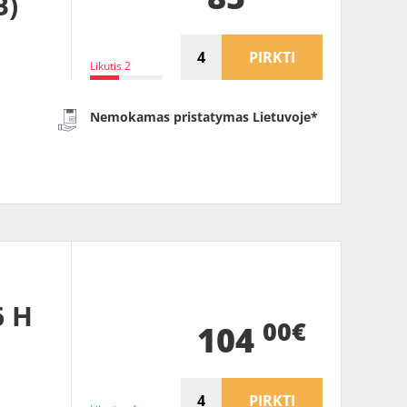
B)
PIRKTI
Likutis 2
Nemokamas pristatymas Lietuvoje*
6 H
00€
104
PIRKTI