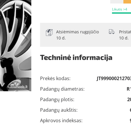
Likutis >4
Atsiėmimas rugpjūčio
Prist
10 d.
10 d.
Techninė informacija
Prekės kodas:
JT99900021270
Padangų diametras:
R
Padangų plotis:
2
Padangų aukštis:
Apkrovos indeksas: