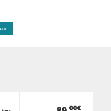
usa
00€
89