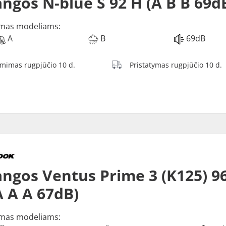
ngos N-blue S 92 H (A B B 69d
mas modeliams:
A
B
69dB
ėmimas rugpjūčio 10 d.
Pristatymas rugpjūčio 10 d.
ngos Ventus Prime 3 (K125) 9
A A A 67dB)
mas modeliams: