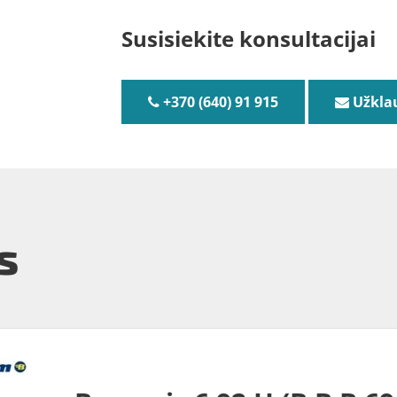
Susisiekite konsultacijai
+370 (640) 91 915
Užkla
s