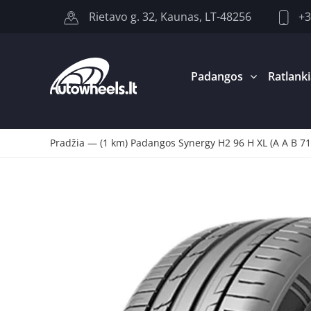
+3
Rietavo g. 32, Kaunas, LT-48256
Padangos
Ratlanki
Pradžia
—
(1 km) Padangos Synergy H2 96 H XL (A A B 7