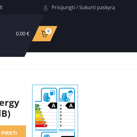
Prisijungti
/
Sukurti paskyrą
lt
0
0.00 €
ergy
dB)
PIRKTI