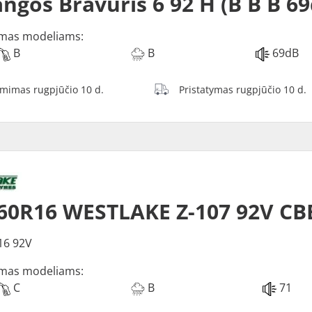
ngos Bravuris 6 92 H (B B B 6
mas modeliams:
B
B
69dB
ėmimas rugpjūčio 10 d.
Pristatymas rugpjūčio 10 d.
60R16 WESTLAKE Z-107 92V CB
16 92V
mas modeliams:
C
B
71