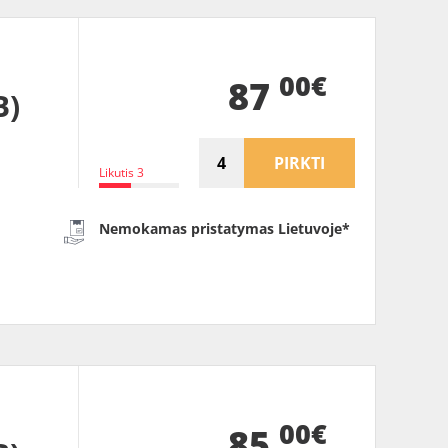
00€
87
B)
PIRKTI
Likutis 3
Nemokamas pristatymas Lietuvoje*
00€
85