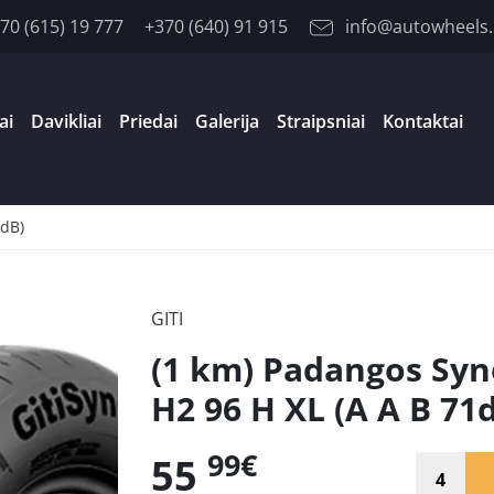
70 (615) 19 777
+370 (640) 91 915
info@autowheels.
ai
Davikliai
Priedai
Galerija
Straipsniai
Kontaktai
1dB)
GITI
(1 km) Padangos Syn
H2 96 H XL (A A B 71
99€
55