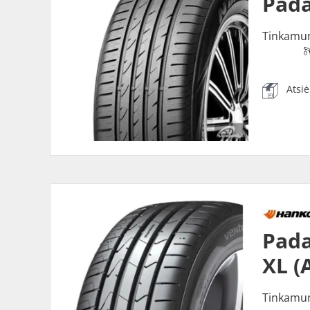
Pada
Tinkamu
Atsi
Pada
XL (
Tinkamu