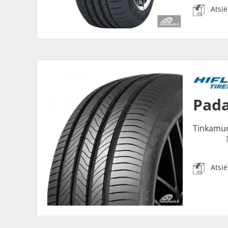
Atsi
Pada
Tinkamu
Atsi