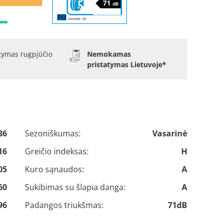
atymas rugpjūčio
Nemokamas
pristatymas Lietuvoje*
36
Sezoniškumas:
Vasarinė
16
Greičio indeksas:
H
05
Kuro sąnaudos:
A
60
Sukibimas su šlapia danga:
A
96
Padangos triukšmas:
71dB