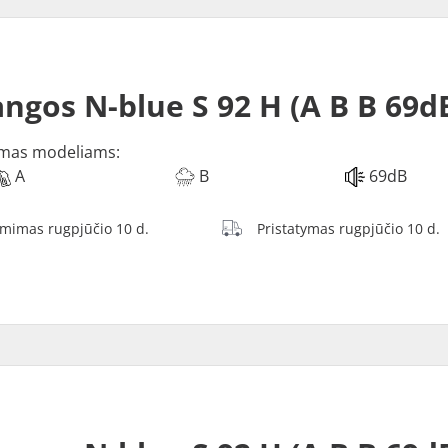
ngos N-blue S 92 H (A B B 69d
mas modeliams:
A
B
69dB
ėmimas rugpjūčio 10 d.
Pristatymas rugpjūčio 10 d.