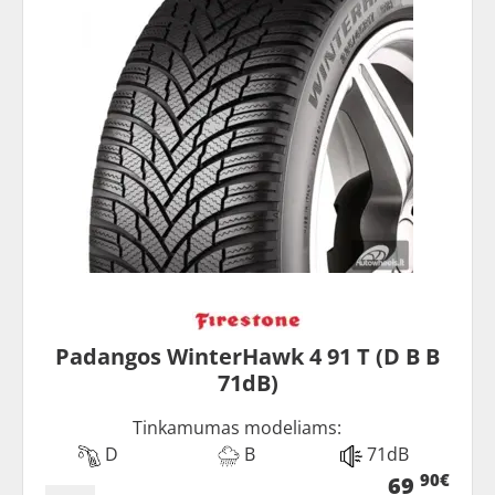
Padangos WinterHawk 4 91 T (D B B
71dB)
Tinkamumas modeliams:
D
B
71dB
90€
69