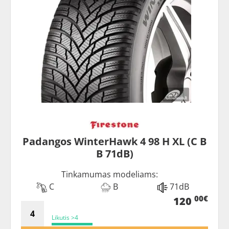
Padangos WinterHawk 4 98 H XL (C B
B 71dB)
Tinkamumas modeliams:
C
B
71dB
00€
120
Likutis >4