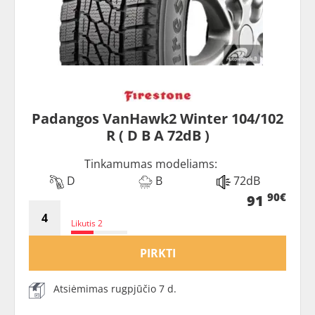
Padangos VanHawk2 Winter 104/102
R ( D B A 72dB )
Tinkamumas modeliams:
D
B
72dB
90€
91
Likutis 2
PIRKTI
Atsiėmimas rugpjūčio 7 d.