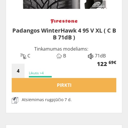
Padangos WinterHawk 4 95 V XL ( C B
B 71dB )
Tinkamumas modeliams:
C
B
71dB
69€
122
Likutis >4
PIRKTI
Atsiėmimas rugpjūčio 7 d.