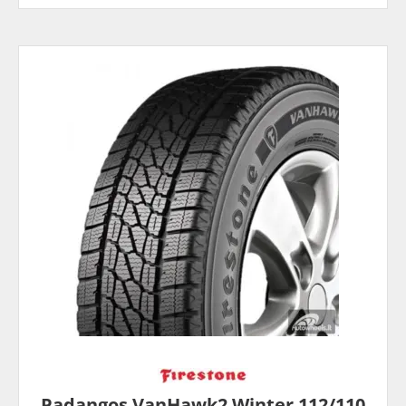
Padangos VanHawk2 Winter 112/110