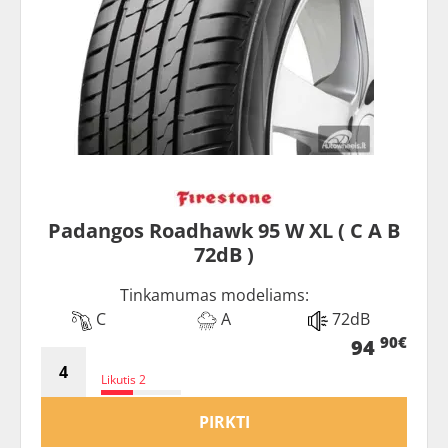
Padangos Roadhawk 95 W XL ( C A B
72dB )
Tinkamumas modeliams:
C
A
72dB
90€
94
Likutis 2
PIRKTI