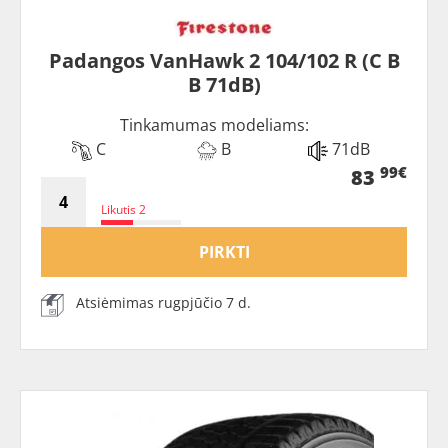
Padangos VanHawk 2 104/102 R (C B
B 71dB)
Tinkamumas modeliams:
C
B
71dB
99€
83
Likutis 2
PIRKTI
Atsiėmimas rugpjūčio 7 d.