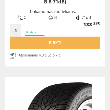
B B 71dB)
Tinkamumas modeliams:
C
B
71dB
29€
133
Likutis >4
PIRKTI
Atsiėmimas rugpjūčio 7 d.