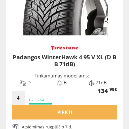
Padangos WinterHawk 4 95 V XL (D B
B 71dB)
Tinkamumas modeliams:
D
B
71dB
99€
134
Likutis >4
PIRKTI
Atsiėmimas rugpjūčio 7 d.