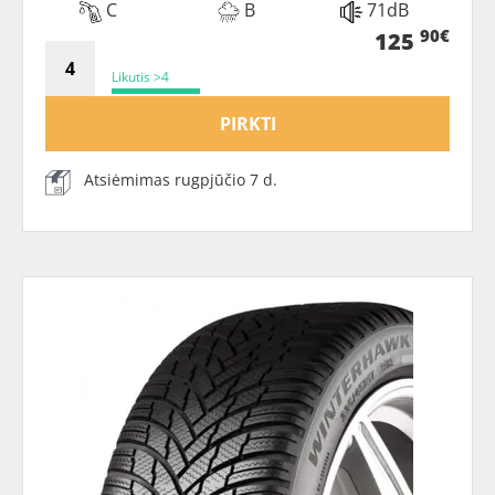
C
B
71dB
90€
125
Likutis >4
PIRKTI
Atsiėmimas rugpjūčio 7 d.