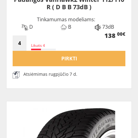
R ( D B B 73dB )
Tinkamumas modeliams:
D
B
73dB
00€
138
Likutis 4
PIRKTI
Atsiėmimas rugpjūčio 7 d.