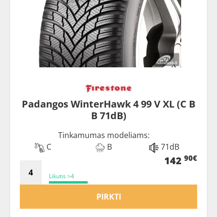
Padangos WinterHawk 4 99 V XL (C B
B 71dB)
Tinkamumas modeliams:
C
B
71dB
90€
142
Likutis >4
PIRKTI