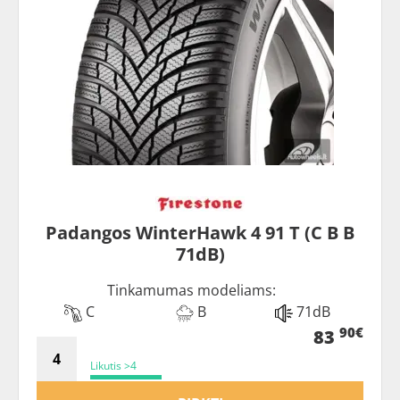
Padangos WinterHawk 4 91 T (C B B
71dB)
Tinkamumas modeliams:
C
B
71dB
90€
83
Likutis >4