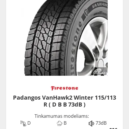
Padangos VanHawk2 Winter 115/113
R ( D B B 73dB )
Tinkamumas modeliams:
D
B
73dB