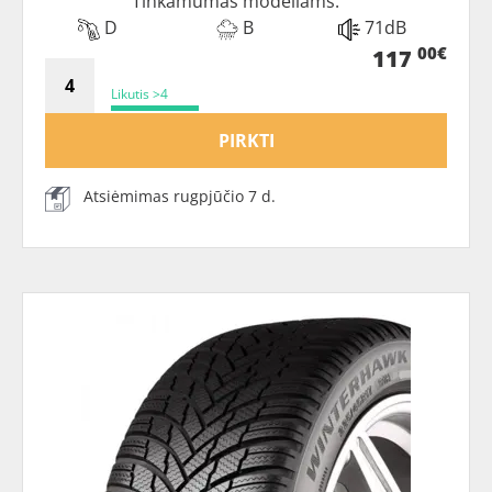
Tinkamumas modeliams:
D
B
71dB
00€
117
Likutis >4
PIRKTI
Atsiėmimas rugpjūčio 7 d.