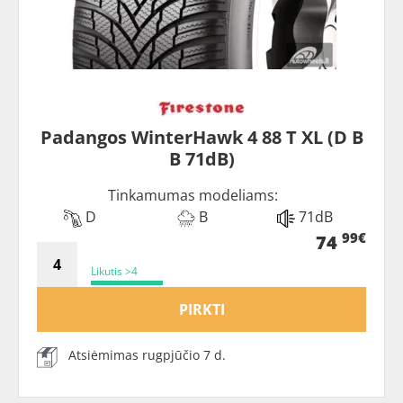
Padangos WinterHawk 4 88 T XL (D B
B 71dB)
Tinkamumas modeliams:
D
B
71dB
99€
74
Likutis >4
PIRKTI
Atsiėmimas rugpjūčio 7 d.