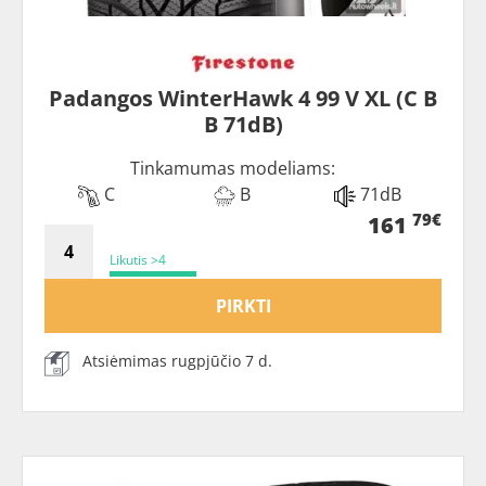
Padangos WinterHawk 4 99 V XL (C B
B 71dB)
Tinkamumas modeliams:
C
B
71dB
79€
161
Likutis >4
PIRKTI
Atsiėmimas rugpjūčio 7 d.