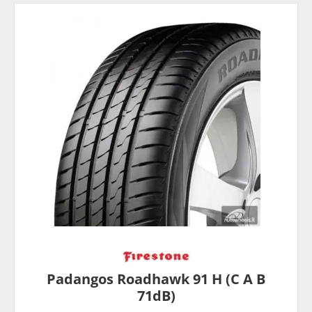
Padangos Roadhawk 91 H (C A B
71dB)