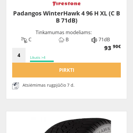
Padangos WinterHawk 4 96 H XL (C B
B 71dB)
Tinkamumas modeliams:
C
B
71dB
90€
93
Likutis >4
PIRKTI
Atsiėmimas rugpjūčio 7 d.