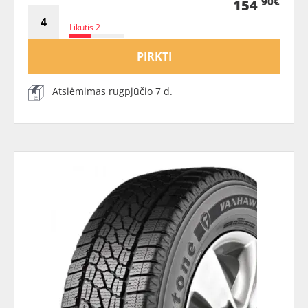
90€
154
Likutis 2
PIRKTI
Atsiėmimas rugpjūčio 7 d.