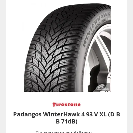
Padangos WinterHawk 4 93 V XL (D B
B 71dB)