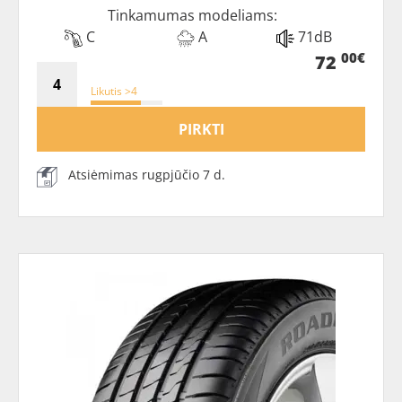
Tinkamumas modeliams:
C
A
71dB
00€
72
Likutis >4
PIRKTI
Atsiėmimas rugpjūčio 7 d.