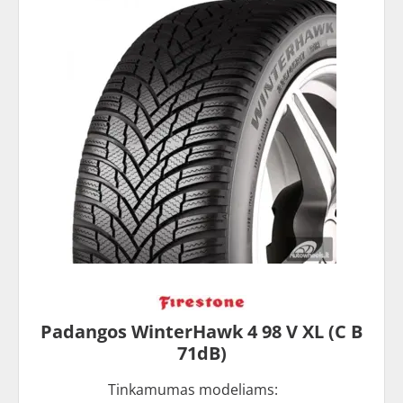
Padangos WinterHawk 4 98 V XL (C B
71dB)
Tinkamumas modeliams: