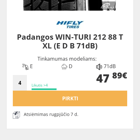
Padangos WIN-TURI 212 88 T
XL (E D B 71dB)
Tinkamumas modeliams:
E
D
71dB
89€
47
Likutis >4
PIRKTI
Atsiėmimas rugpjūčio 7 d.