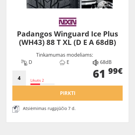
Padangos Winguard Ice Plus
(WH43) 88 T XL (D E A 68dB)
Tinkamumas modeliams:
D
E
68dB
99€
61
Likutis 2
PIRKTI
Atsiėmimas rugpjūčio 7 d.