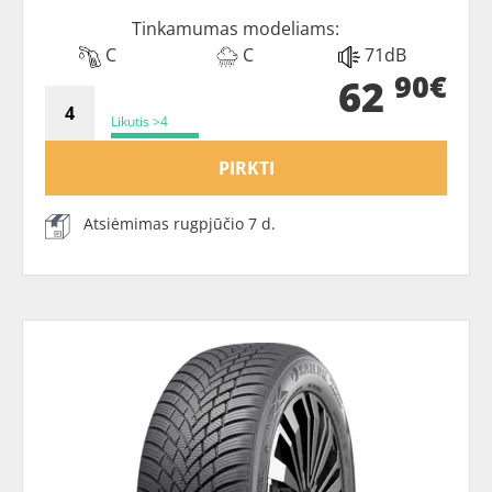
Tinkamumas modeliams:
C
C
71dB
90€
62
Likutis >4
PIRKTI
Atsiėmimas rugpjūčio 7 d.