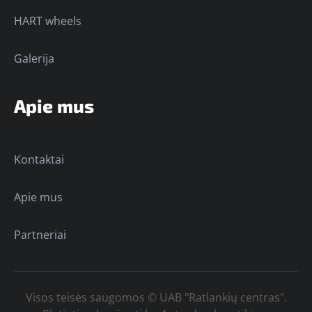
HART wheels
Galerija
Apie mus
Kontaktai
Apie mus
Partneriai
Visos teisės saugomos © UAB "Ratlankių centras".