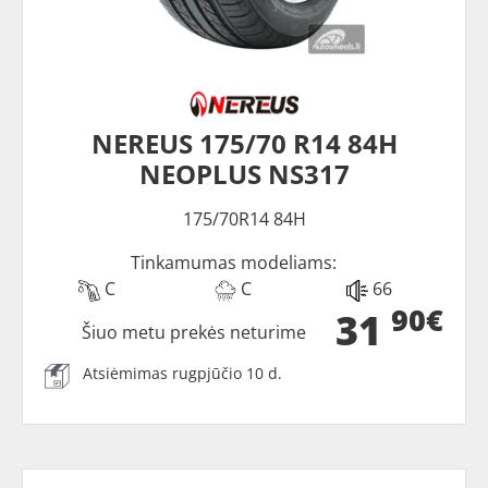
NEREUS 175/70 R14 84H
NEOPLUS NS317
175/70R14 84H
Tinkamumas modeliams:
C
C
66
90€
31
Šiuo metu prekės neturime
Atsiėmimas rugpjūčio 10 d.