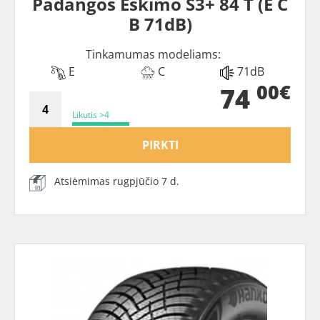
Padangos Eskimo S3+ 84 T (E C
B 71dB)
Tinkamumas modeliams:
E
C
71dB
00€
74
Likutis >4
PIRKTI
Atsiėmimas rugpjūčio 7 d.