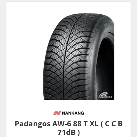
Padangos AW-6 88 T XL ( C C B
71dB )