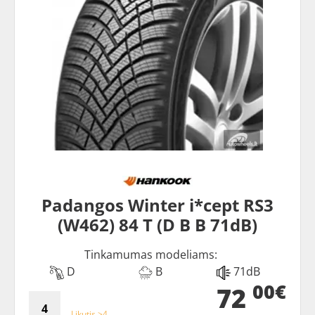
Padangos Winter i*cept RS3
(W462) 84 T (D B B 71dB)
Tinkamumas modeliams:
D
B
71dB
00€
72
Likutis >4