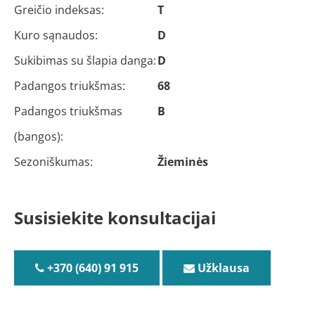
Greičio indeksas:
T
Kuro sąnaudos:
D
Sukibimas su šlapia danga:
D
Padangos triukšmas:
68
Padangos triukšmas
B
(bangos):
Sezoniškumas:
Žieminės
Susisiekite konsultacijai
+370 (640) 91 915
Užklausa