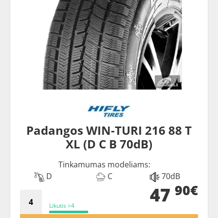
Padangos WIN-TURI 216 88 T
XL (D C B 70dB)
Tinkamumas modeliams:
D
C
70dB
90€
47
Likutis >4