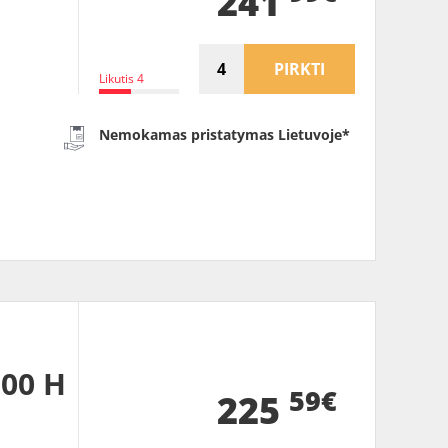
241
PIRKTI
Likutis 4
Nemokamas pristatymas Lietuvoje*
100 H
59€
225