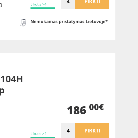
PIRKTI
Likutis >4
B
Nemokamas pristatymas Lietuvoje*
 104H
p
00€
186
PIRKTI
Likutis >4