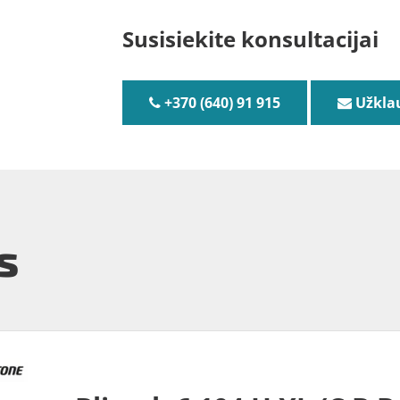
Susisiekite konsultacijai
+370 (640) 91 915
Užkla
s