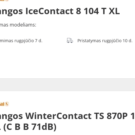
ngos IceContact 8 104 T XL
mas modeliams:
ėmimas rugpjūčio 7 d.
Pristatymas rugpjūčio 10 d.
ngos WinterContact TS 870P 
 (C B B 71dB)