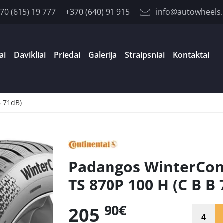
70 (615) 19 777
+370 (640) 91 915
info@autowheels.
ai
Davikliai
Priedai
Galerija
Straipsniai
Kontaktai
B 71dB)
Padangos WinterCon
TS 870P 100 H (C B B
90€
205