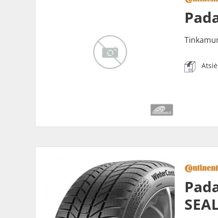
Pada
Tinkamu
Atsi
Pada
SEAL