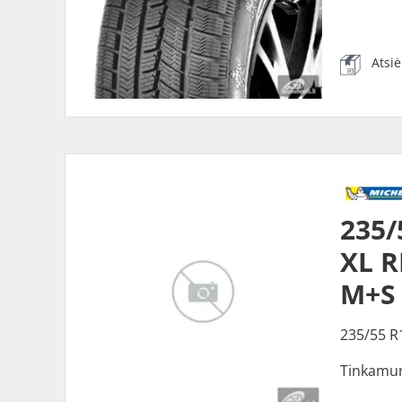
Atsi
235/
XL R
M+S
235/55 R
Tinkamu