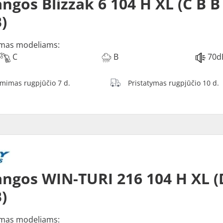
ngos Blizzak 6 104 H XL (C B B
)
mas modeliams:
C
B
70d
ėmimas rugpjūčio 7 d.
Pristatymas rugpjūčio 10 d.
ngos WIN-TURI 216 104 H XL (
)
mas modeliams: