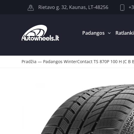
+3
Rietavo g. 32, Kaunas, LT-48256
Padangos
Ratlanki
Pradžia
—
Padangos WinterContact TS 870P 100 H (C B 