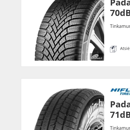
Pada
70dB
Tinkamu
Atsi
Pada
71dB
Tinkamu