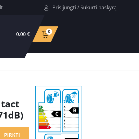
Prisijungti
/
Sukurti paskyrą
lt
0
0.00 €
tact
 71dB)
PIRKTI