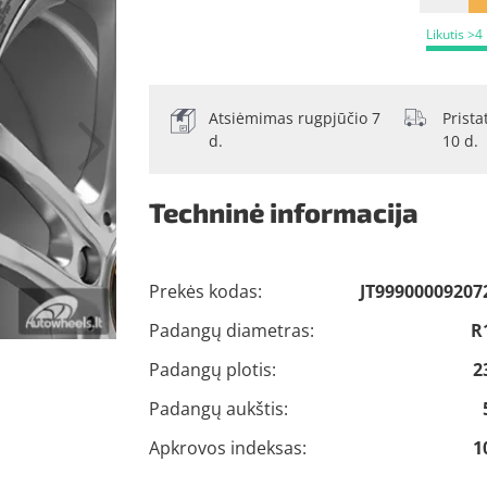
Likutis >4
Atsiėmimas rugpjūčio 7
Prist
d.
10 d.
Techninė informacija
Prekės kodas:
JT99900009207
Padangų diametras:
R
Padangų plotis:
2
Padangų aukštis:
Apkrovos indeksas:
1