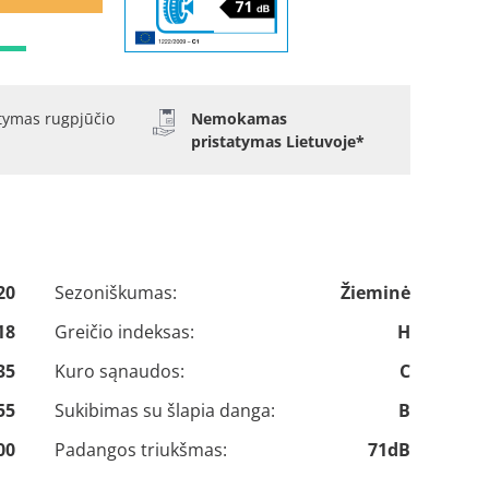
atymas rugpjūčio
Nemokamas
pristatymas Lietuvoje*
20
Sezoniškumas:
Žieminė
18
Greičio indeksas:
H
35
Kuro sąnaudos:
C
55
Sukibimas su šlapia danga:
B
00
Padangos triukšmas:
71dB