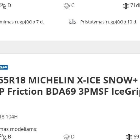
D
C
71d
ėmimas rugpjūčio 7 d.
Pristatymas rugpjūčio 10 d.
55R18 MICHELIN X-ICE SNOW+
P Friction BDA69 3PMSF IceGri
18 104H
mas modeliams:
B
D
69