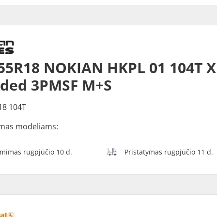
55R18 NOKIAN HKPL 01 104T X
dded 3PMSF M+S
18 104T
mas modeliams:
ėmimas rugpjūčio 10 d.
Pristatymas rugpjūčio 11 d.