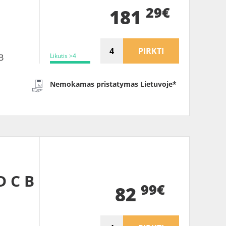
29€
181
PIRKTI
Likutis >4
B
Nemokamas pristatymas Lietuvoje*
D C B
99€
82