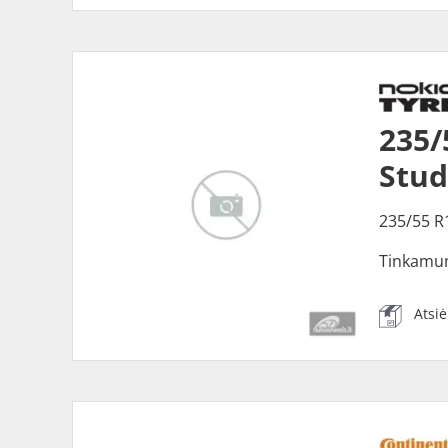
235/
Stu
235/55 R
Tinkamu
Atsi