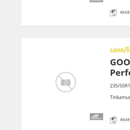
Atsi
GOOD
Perf
235/55R1
Tinkamu
Atsi