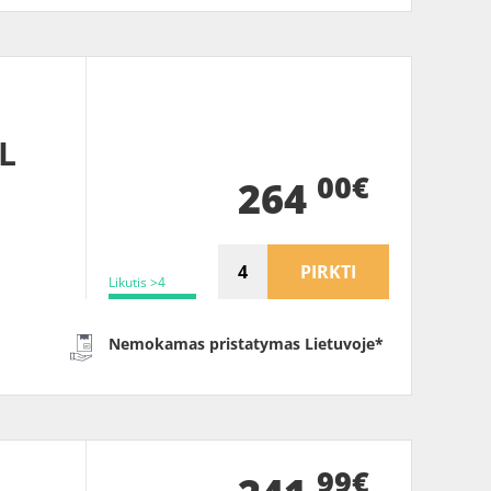
L
00€
264
PIRKTI
Likutis >4
Nemokamas pristatymas Lietuvoje*
99€