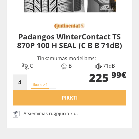
Padangos WinterContact TS
870P 100 H SEAL (C B B 71dB)
Tinkamumas modeliams:
C
B
71dB
99€
225
Likutis >4
PIRKTI
Atsiėmimas rugpjūčio 7 d.