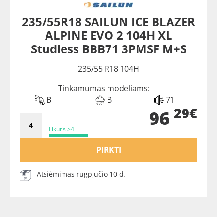
235/55R18 SAILUN ICE BLAZER
ALPINE EVO 2 104H XL
Studless BBB71 3PMSF M+S
235/55 R18 104H
Tinkamumas modeliams:
B
B
71
29€
96
Likutis >4
PIRKTI
Atsiėmimas rugpjūčio 10 d.