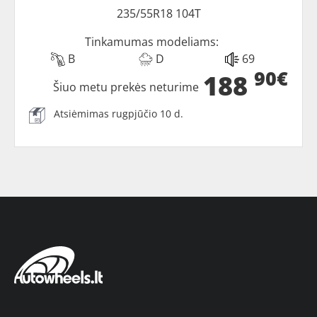
235/55R18 104T
Tinkamumas modeliams:
B
D
69
90€
188
Šiuo metu prekės neturime
Atsiėmimas rugpjūčio 10 d.