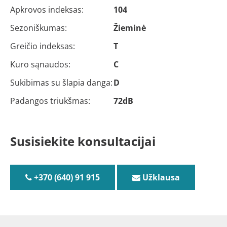
Apkrovos indeksas:
104
Sezoniškumas:
Žieminė
Greičio indeksas:
T
Kuro sąnaudos:
C
Sukibimas su šlapia danga:
D
Padangos triukšmas:
72dB
Susisiekite konsultacijai
+370 (640) 91 915
Užklausa