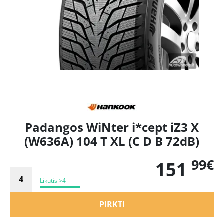
Padangos WiNter i*cept iZ3 X
(W636A) 104 T XL (C D B 72dB)
99€
151
Likutis >4
PIRKTI