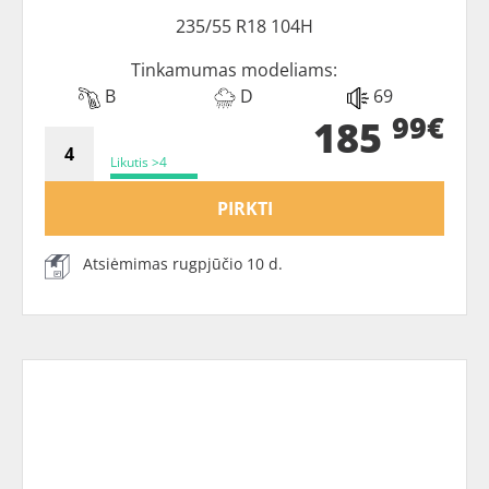
235/55 R18 104H
Tinkamumas modeliams:
B
D
69
99€
185
Likutis >4
PIRKTI
Atsiėmimas rugpjūčio 10 d.