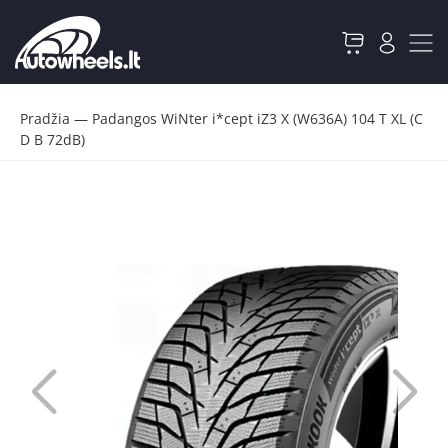
Pradžia
—
Padangos WiNter i*cept iZ3 X (W636A) 104 T XL (C
D B 72dB)