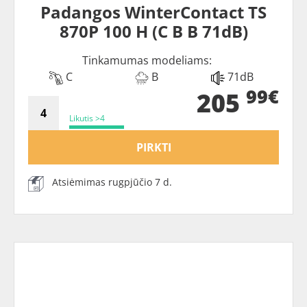
Padangos WinterContact TS
870P 100 H (C B B 71dB)
Tinkamumas modeliams:
C
B
71dB
99€
205
Likutis >4
PIRKTI
Atsiėmimas rugpjūčio 7 d.