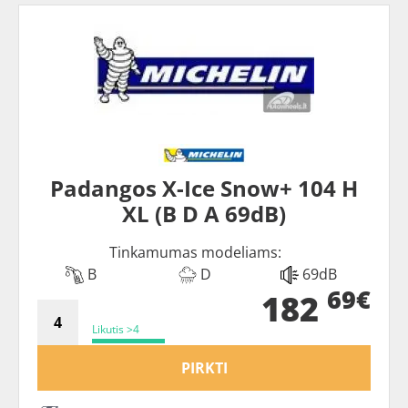
Padangos X-Ice Snow+ 104 H
XL (B D A 69dB)
Tinkamumas modeliams:
B
D
69dB
69€
182
Likutis >4
PIRKTI