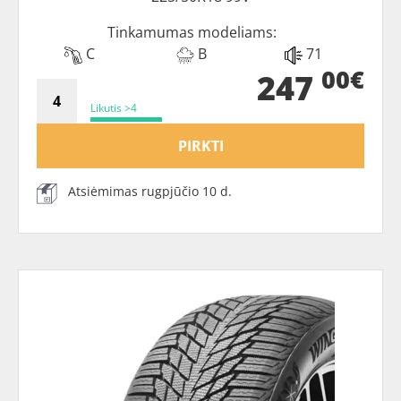
Tinkamumas modeliams:
C
B
71
00€
247
Likutis >4
PIRKTI
Atsiėmimas rugpjūčio 10 d.