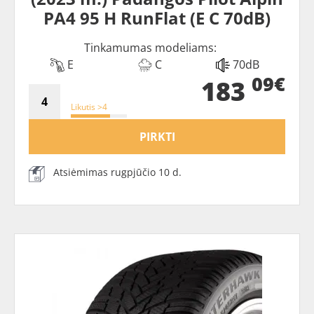
PA4 95 H RunFlat (E C 70dB)
Tinkamumas modeliams:
E
C
70dB
09€
183
Likutis >4
PIRKTI
Atsiėmimas rugpjūčio 10 d.