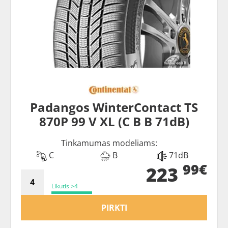
Padangos WinterContact TS
870P 99 V XL (C B B 71dB)
Tinkamumas modeliams:
C
B
71dB
99€
223
Likutis >4
PIRKTI