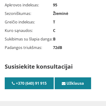
Apkrovos indeksas:
95
Sezoniškumas:
Žieminė
Greičio indeksas:
T
Kuro sąnaudos:
C
Sukibimas su šlapia danga:
B
Padangos triukšmas:
72dB
Susisiekite konsultacijai
+370 (640) 91 915
Užklausa