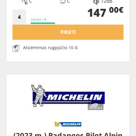
C
C
72dB
00€
147
Likutis >4
PIRKTI
Atsiėmimas rugpjūčio 10 d.
(2023 m.) Padangos Pilot Alpin