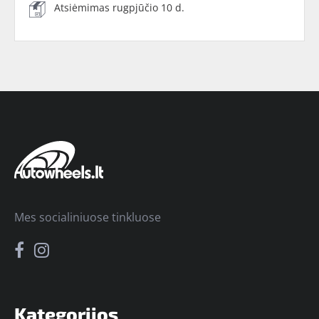
Atsiėmimas rugpjūčio 10 d.
Mes socialiniuose tinkluose
Kategorijos