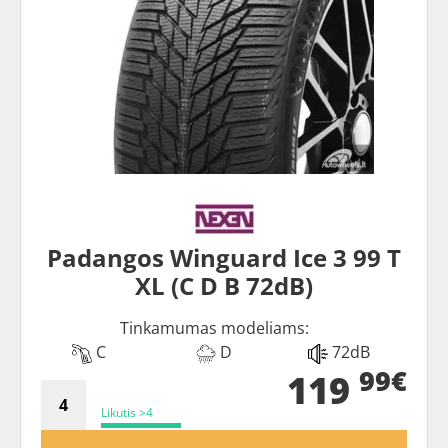
Padangos Winguard Ice 3 99 T
XL (C D B 72dB)
Tinkamumas modeliams:
C
D
72dB
99€
119
Likutis >4