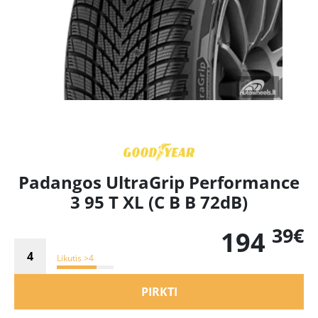
Padangos UltraGrip Performance
3 95 T XL (C B B 72dB)
39€
194
Likutis >4
PIRKTI