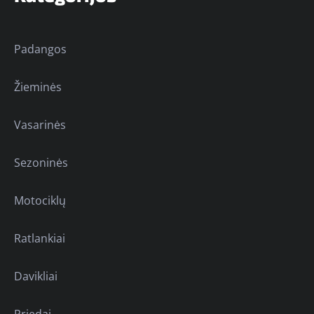
Padangos
Žieminės
Vasarinės
Sezoninės
Motociklų
Ratlankiai
Davikliai
Priedai