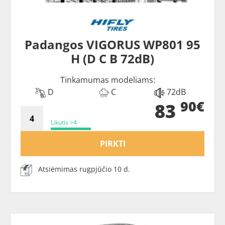
Padangos VIGORUS WP801 95
H (D C B 72dB)
Tinkamumas modeliams:
D
C
72dB
90€
83
Likutis >4
PIRKTI
Atsiėmimas rugpjūčio 10 d.