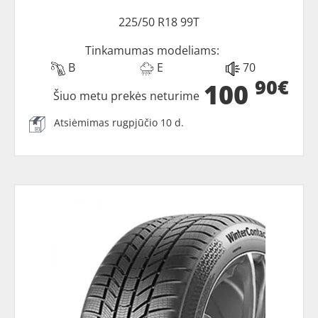
225/50 R18 99T
Tinkamumas modeliams:
B
E
70
90€
100
Šiuo metu prekės neturime
Atsiėmimas rugpjūčio 10 d.