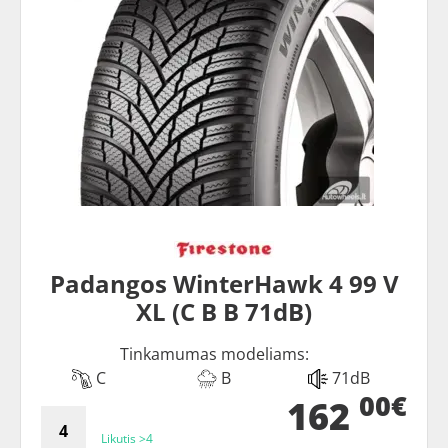
Padangos WinterHawk 4 99 V
XL (C B B 71dB)
Tinkamumas modeliams:
C
B
71dB
00€
162
Likutis >4