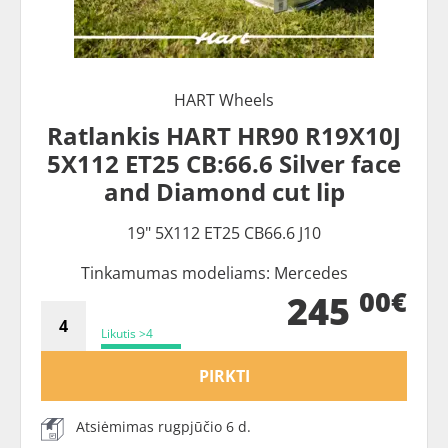
HART Wheels
Ratlankis HART HR90 R19X10J
5X112 ET25 CB:66.6 Silver face
and Diamond cut lip
19" 5X112 ET25 CB66.6 J10
Tinkamumas modeliams: Mercedes
00€
245
Likutis >4
PIRKTI
Atsiėmimas rugpjūčio 6 d.