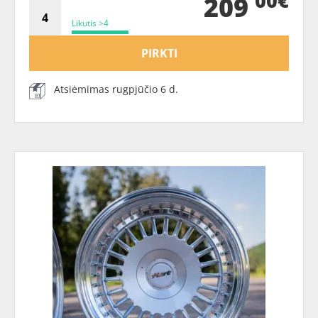
00€
209
Likutis >4
PIRKTI
Atsiėmimas rugpjūčio 6 d.