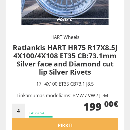
HART Wheels
Ratlankis HART HR75 R17X8.5J
4X100/4X108 ET35 CB:73.1mm
Silver face and Diamond cut
lip Silver Rivets
17" 4X100 ET35 CB73.1 J8.5
Tinkamumas modeliams: BMW / VW / JDM
00€
199
Likutis >4
PIRKTI