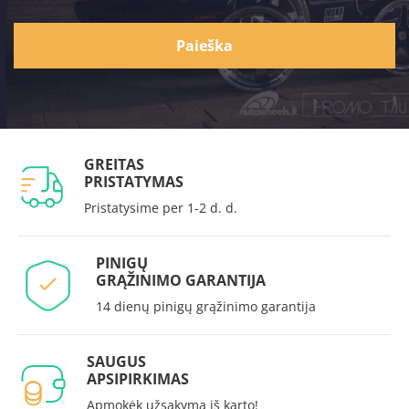
Paieška
GREITAS
PRISTATYMAS
Pristatysime per 1-2 d. d.
PINIGŲ
GRĄŽINIMO GARANTIJA
14 dienų pinigų grąžinimo garantija
SAUGUS
APSIPIRKIMAS
Apmokėk užsakymą iš karto!