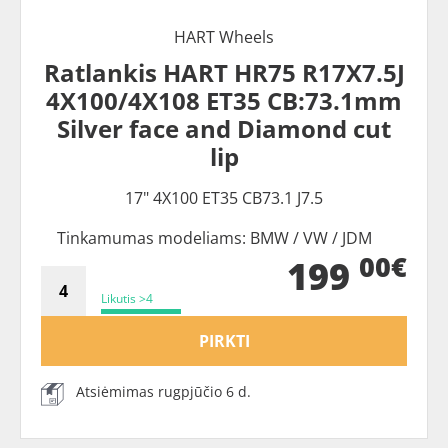
HART Wheels
Ratlankis HART HR75 R17X7.5J
4X100/4X108 ET35 CB:73.1mm
Silver face and Diamond cut
lip
17" 4X100 ET35 CB73.1 J7.5
Tinkamumas modeliams: BMW / VW / JDM
00€
199
Likutis >4
PIRKTI
Atsiėmimas rugpjūčio 6 d.