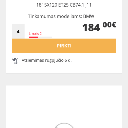
18" 5X120 ET25 CB74.1 J11
Tinkamumas modeliams: BMW
00€
184
Likutis 2
PIRKTI
Atsiėmimas rugpjūčio 6 d.