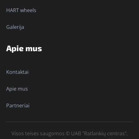
HART wheels
Galerija
Apie mus
Kontaktai
Apie mus
Partneriai
Visos teisės saugomos © UAB "Ratlankių centras".