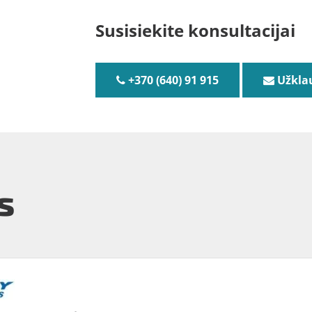
Susisiekite konsultacijai
+370 (640) 91 915
Užkla
s