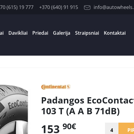
70 (615) 19 777
+370 (640) 91 915
info@autowheels.
ai
Davikliai
Priedai
Galerija
Straipsniai
Kontaktai
Padangos EcoContac
103 T (A A B 71dB)
90€
153
PI