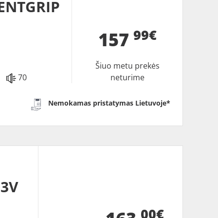
IENTGRIP
99€
157
Šiuo metu prekės
70
neturime
Nemokamas pristatymas Lietuvoje*
03V
00€