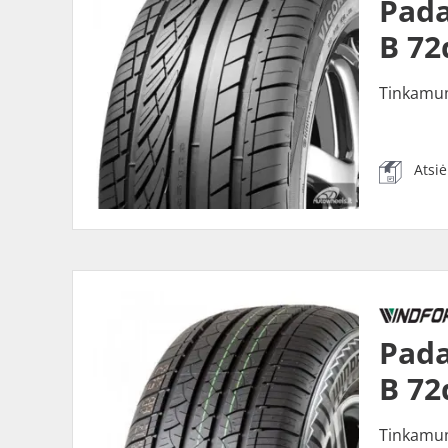
Pada
B 72
Tinkamu
Atsi
Pada
B 72
Tinkamu