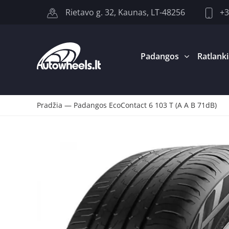
+3
Rietavo g. 32, Kaunas, LT-48256
Padangos
Ratlanki
Pradžia
—
Padangos EcoContact 6 103 T (A A B 71dB)