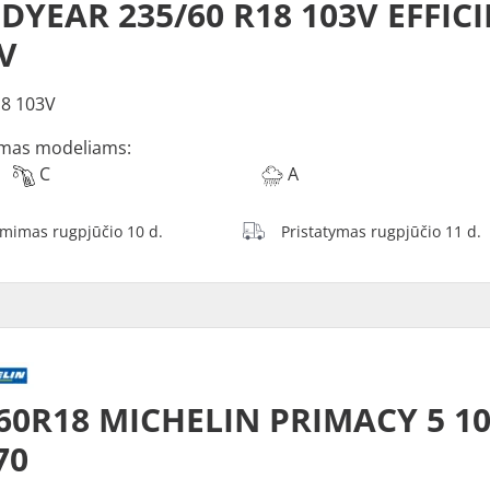
YEAR 235/60 R18 103V EFFIC
V
8 103V
mas modeliams:
C
A
ėmimas rugpjūčio 10 d.
Pristatymas rugpjūčio 11 d.
60R18 MICHELIN PRIMACY 5 1
70