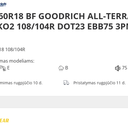
/60R18 BF GOODRICH ALL-TER
KO2 108/104R DOT23 EBB75 3
18 108/104R
mas modeliams:
E
B
75
ėmimas rugpjūčio 10 d.
Pristatymas rugpjūčio 11 d.