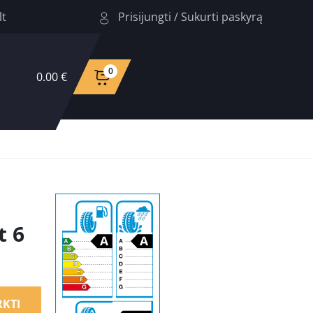
Prisijungti
/
Sukurti paskyrą
lt
0
0.00 €
t 6
RKTI