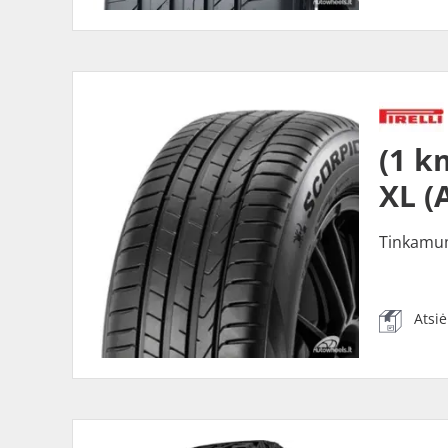
(1 k
XL (
Tinkamu
Atsi