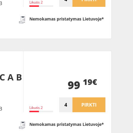
Likutis 2
B
Nemokamas pristatymas Lietuvoje*
C A B
19€
99
PIRKTI
Likutis 2
B
Nemokamas pristatymas Lietuvoje*