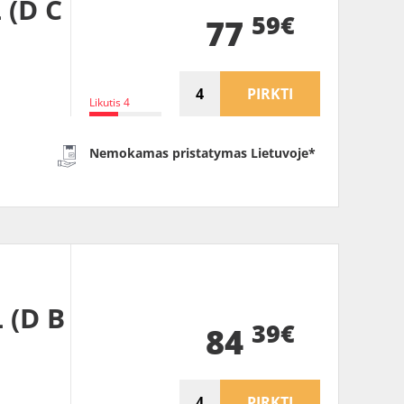
 (D C
59€
77
PIRKTI
Likutis 4
Nemokamas pristatymas Lietuvoje*
 (D B
39€
84
PIRKTI