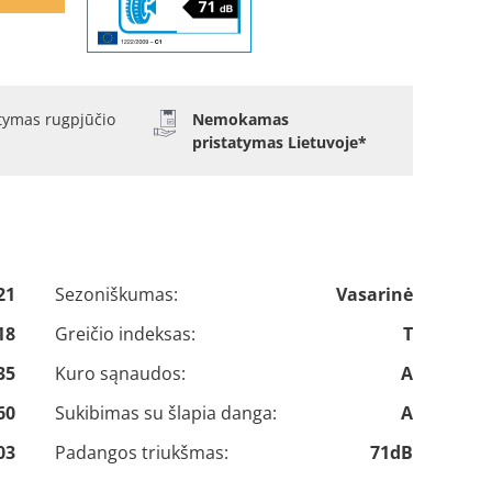
atymas rugpjūčio
Nemokamas
pristatymas Lietuvoje*
21
Sezoniškumas:
Vasarinė
18
Greičio indeksas:
T
35
Kuro sąnaudos:
A
60
Sukibimas su šlapia danga:
A
03
Padangos triukšmas:
71dB