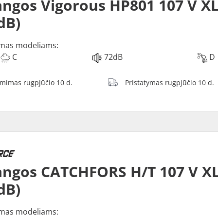
ngos Vigorous HP801 107 V XL
dB)
mas modeliams:
C
72dB
D
ėmimas rugpjūčio 10 d.
Pristatymas rugpjūčio 10 d.
ngos CATCHFORS H/T 107 V XL
dB)
mas modeliams: