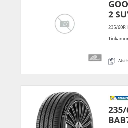
GOOD
2 SU
235/60R1
Tinkamu
Atsi
235/
BAB