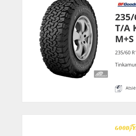
235
T/A 
M+S
235/60 R
Tinkamu
Atsi