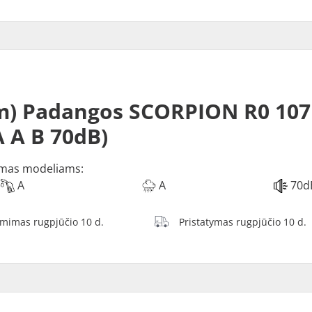
m) Padangos SCORPION R0 10
A A B 70dB)
mas modeliams:
A
A
70d
ėmimas rugpjūčio 10 d.
Pristatymas rugpjūčio 10 d.