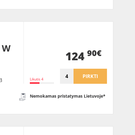
7 W
90€
124
PIRKTI
Likutis 4
B
Nemokamas pristatymas Lietuvoje*