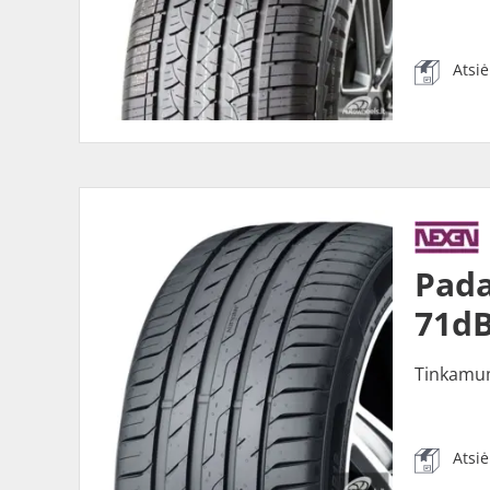
Atsi
Pada
71dB
Tinkamu
Atsi