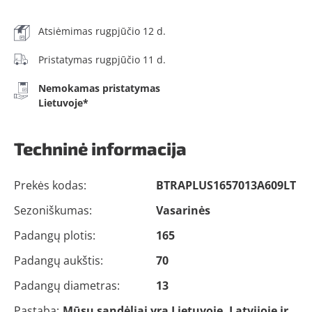
Atsiėmimas rugpjūčio 12 d.
Pristatymas rugpjūčio 11 d.
Nemokamas pristatymas
Lietuvoje*
Techninė informacija
Prekės kodas:
BTRAPLUS1657013A609LT
Sezoniškumas:
Vasarinės
Padangų plotis:
165
Padangų aukštis:
70
Padangų diametras:
13
Pastaba:
Mūsų sandėliai yra Lietuvoje, Latvijoje ir