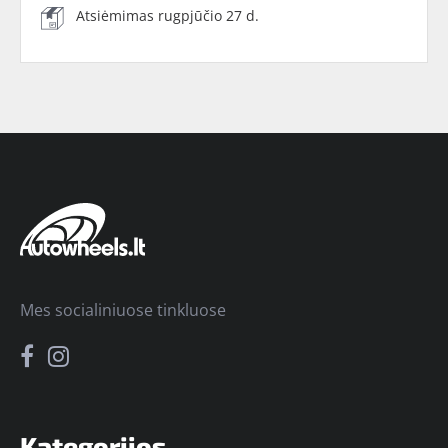
Atsiėmimas rugpjūčio 27 d.
Mes socialiniuose tinkluose
Kategorijos