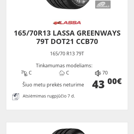
165/70R13 LASSA GREENWAYS
79T DOT21 CCB70
165/70 R13 79T
Tinkamumas modeliams:
C
C
70
00€
43
Šiuo metu prekės neturime
Atsiėmimas rugpjūčio 7 d.