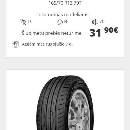
165/70 R13 79T
Tinkamumas modeliams:
D
B
70
90€
31
Šiuo metu prekės neturime
Atsiėmimas rugpjūčio 7 d.