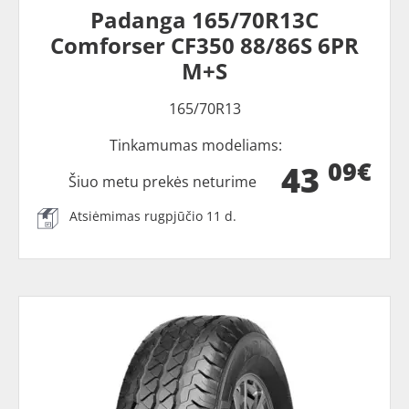
Padanga 165/70R13C
Comforser CF350 88/86S 6PR
M+S
165/70R13
Tinkamumas modeliams:
09€
43
Šiuo metu prekės neturime
Atsiėmimas rugpjūčio 11 d.