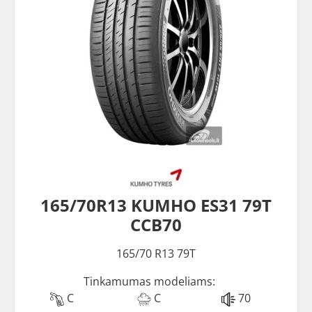
165/70R13 KUMHO ES31 79T
CCB70
165/70 R13 79T
Tinkamumas modeliams:
C
C
70