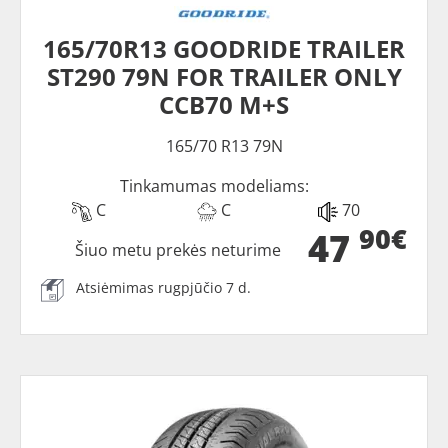
165/70R13 GOODRIDE TRAILER
ST290 79N FOR TRAILER ONLY
CCB70 M+S
165/70 R13 79N
Tinkamumas modeliams:
C
C
70
90€
47
Šiuo metu prekės neturime
Atsiėmimas rugpjūčio 7 d.