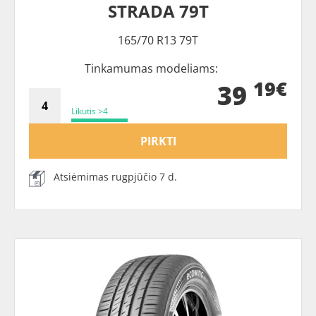
STRADA 79T
165/70 R13 79T
Tinkamumas modeliams:
19€
39
Likutis >4
PIRKTI
Atsiėmimas rugpjūčio 7 d.