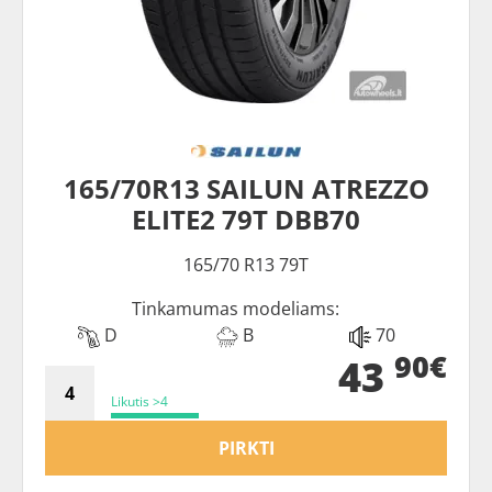
165/70R13 SAILUN ATREZZO
ELITE2 79T DBB70
165/70 R13 79T
Tinkamumas modeliams:
D
B
70
90€
43
Likutis >4
PIRKTI