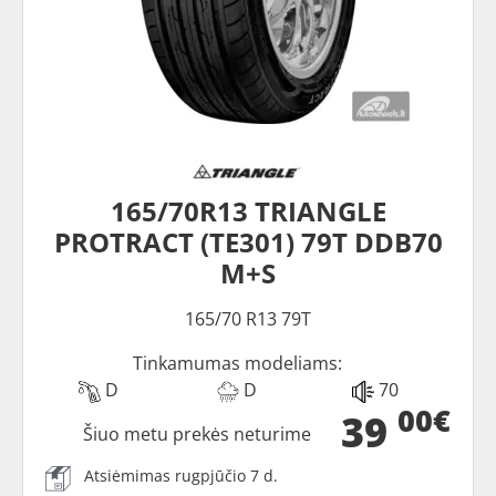
165/70R13 TRIANGLE
PROTRACT (TE301) 79T DDB70
M+S
165/70 R13 79T
Tinkamumas modeliams:
D
D
70
00€
39
Šiuo metu prekės neturime
Atsiėmimas rugpjūčio 7 d.