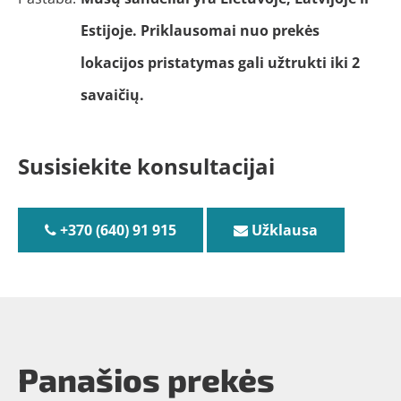
Estijoje. Priklausomai nuo prekės
lokacijos pristatymas gali užtrukti iki 2
savaičių.
Susisiekite konsultacijai
+370 (640) 91 915
Užklausa
Panašios prekės