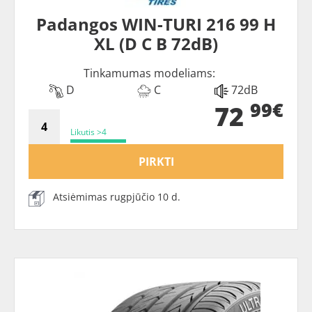
Padangos WIN-TURI 216 99 H
XL (D C B 72dB)
Tinkamumas modeliams:
D
C
72dB
99€
72
Likutis >4
PIRKTI
Atsiėmimas rugpjūčio 10 d.