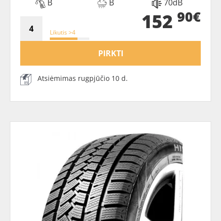
B
B
70dB
90€
152
Likutis >4
PIRKTI
Atsiėmimas rugpjūčio 10 d.