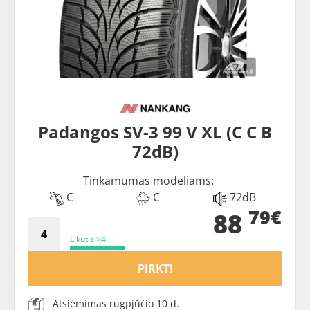
Padangos SV-3 99 V XL (C C B
72dB)
Tinkamumas modeliams:
C
C
72dB
79€
88
Likutis >4
PIRKTI
Atsiėmimas rugpjūčio 10 d.