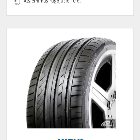
Atsiėmimas rugpjūčio 10 d.