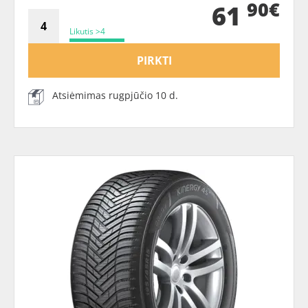
90€
61
Likutis >4
PIRKTI
Atsiėmimas rugpjūčio 10 d.