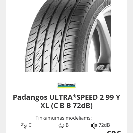
Padangos ULTRA*SPEED 2 99 Y
XL (C B B 72dB)
Tinkamumas modeliams:
C
B
72dB