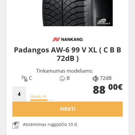
Padangos AW-6 99 V XL ( C B B
72dB )
Tinkamumas modeliams:
C
B
72dB
00€
88
Likutis >4
PIRKTI
Atsiėmimas rugpjūčio 10 d.