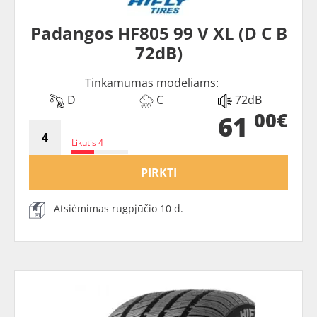
Padangos HF805 99 V XL (D C B
72dB)
Tinkamumas modeliams:
D
C
72dB
00€
61
Likutis 4
PIRKTI
Atsiėmimas rugpjūčio 10 d.