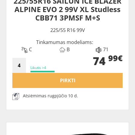
225/55R16 SAILUN ICE BLAZER
ALPINE EVO 2 99V XL Studless
CBB71 3PMSF M+S
225/55 R16 99V
Tinkamumas modeliams:
C
B
71
99€
74
Likutis >4
PIRKTI
Atsiėmimas rugpjūčio 10 d.