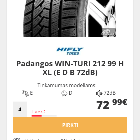
Padangos WIN-TURI 212 99 H
XL (E D B 72dB)
Tinkamumas modeliams:
E
D
72dB
99€
72
Likutis 2
PIRKTI