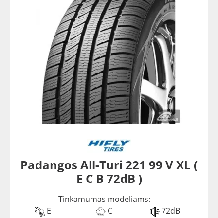
Padangos All-Turi 221 99 V XL (
E C B 72dB )
Tinkamumas modeliams:
E
C
72dB