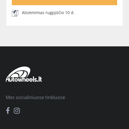
Atsiėmimas rugpjūčio 10 d.
Mes socialiniuose tinkluose