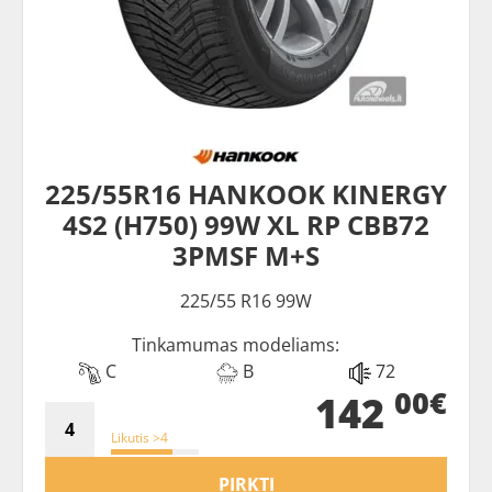
225/55R16 HANKOOK KINERGY
4S2 (H750) 99W XL RP CBB72
3PMSF M+S
225/55 R16 99W
Tinkamumas modeliams:
C
B
72
00€
142
Likutis >4
PIRKTI