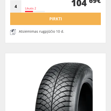
69€
104
Likutis 2
PIRKTI
Atsiėmimas rugpjūčio 10 d.