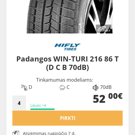
Padangos WIN-TURI 216 86 T
(D C B 70dB)
Tinkamumas modeliams:
D
C
70dB
00€
52
Likutis >4
PIRKTI
Atsiėmimas rugpjūčio 7 d.