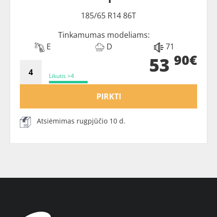
185/65 R14 86T
Tinkamumas modeliams:
E
D
71
90€
53
Likutis >4
PIRKTI
Atsiėmimas rugpjūčio 10 d.