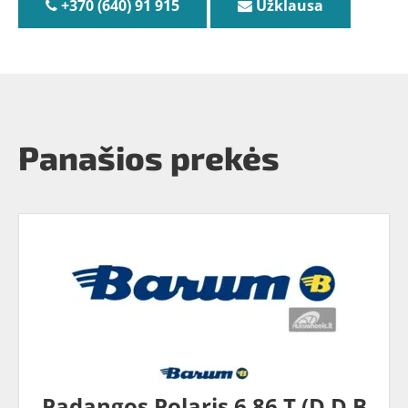
+370 (640) 91 915
Užklausa
Panašios prekės
Padangos Polaris 6 86 T (D D B