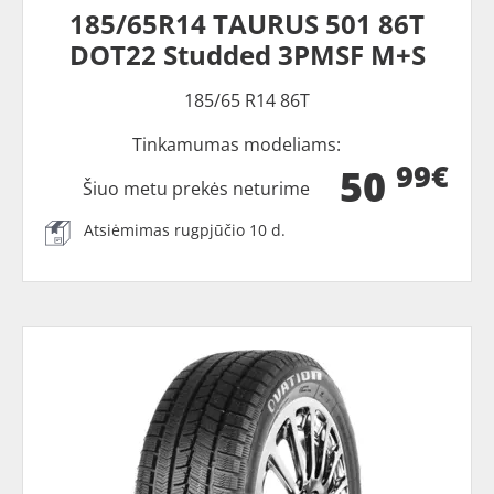
185/65R14 TAURUS 501 86T
DOT22 Studded 3PMSF M+S
185/65 R14 86T
Tinkamumas modeliams:
99€
50
Šiuo metu prekės neturime
Atsiėmimas rugpjūčio 10 d.