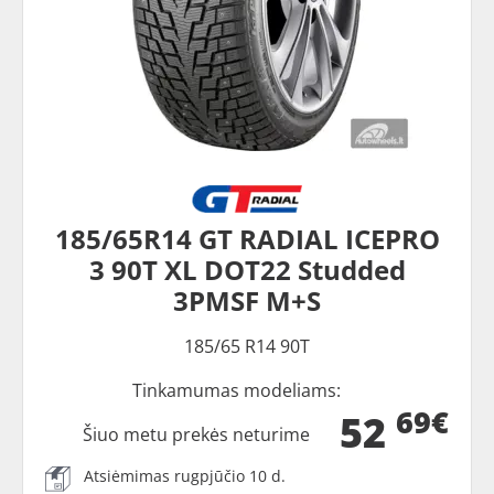
185/65R14 GT RADIAL ICEPRO
3 90T XL DOT22 Studded
3PMSF M+S
185/65 R14 90T
Tinkamumas modeliams:
69€
52
Šiuo metu prekės neturime
Atsiėmimas rugpjūčio 10 d.