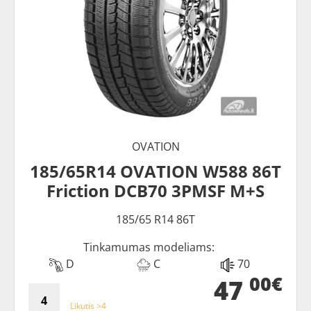
OVATION
185/65R14 OVATION W588 86T
Friction DCB70 3PMSF M+S
185/65 R14 86T
Tinkamumas modeliams:
D
C
70
00€
47
Likutis >4