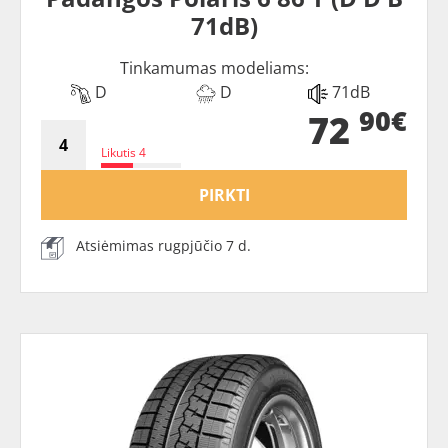
71dB)
Tinkamumas modeliams:
D
D
71dB
90€
72
Likutis 4
PIRKTI
Atsiėmimas rugpjūčio 7 d.