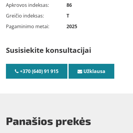
Apkrovos indeksas:
86
Greičio indeksas:
T
Pagaminimo metai:
2025
Susisiekite konsultacijai
+370 (640) 91 915
Užklausa
Panašios prekės