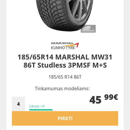
185/65R14 MARSHAL MW31
86T Studless 3PMSF M+S
185/65 R14 86T
Tinkamumas modeliams:
99€
45
Likutis >4
PIRKTI