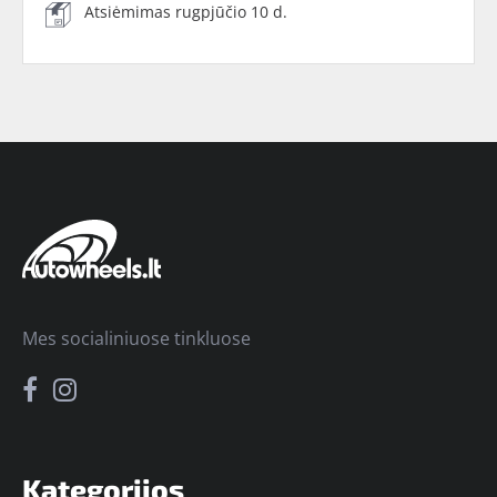
Atsiėmimas rugpjūčio 10 d.
Mes socialiniuose tinkluose
Kategorijos