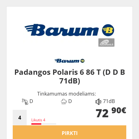
Padangos Polaris 6 86 T (D D B
71dB)
Tinkamumas modeliams:
D
D
71dB
90€
72
Likutis 4
PIRKTI