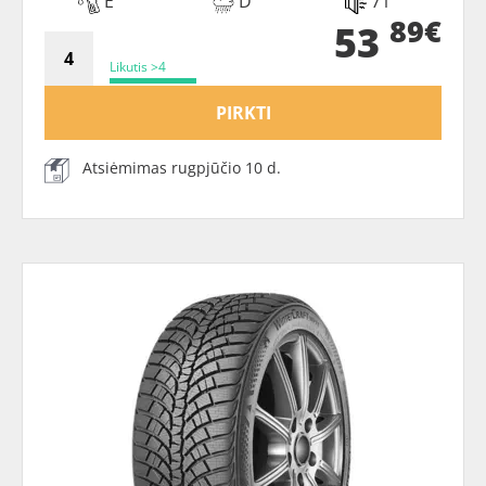
E
D
71
89€
53
Likutis >4
PIRKTI
Atsiėmimas rugpjūčio 10 d.