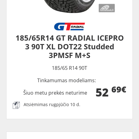
185/65R14 GT RADIAL ICEPRO
3 90T XL DOT22 Studded
3PMSF M+S
185/65 R14 90T
Tinkamumas modeliams:
69€
52
Šiuo metu prekės neturime
Atsiėmimas rugpjūčio 10 d.