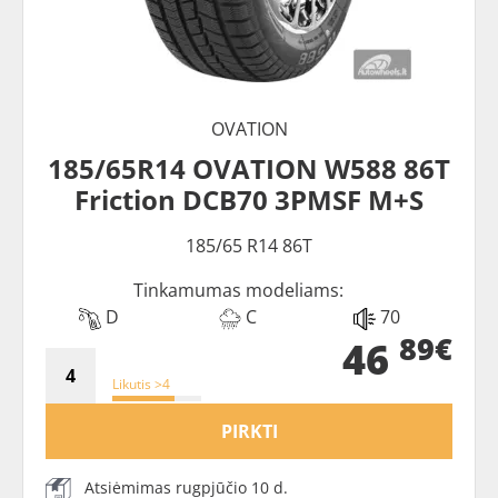
OVATION
185/65R14 OVATION W588 86T
Friction DCB70 3PMSF M+S
185/65 R14 86T
Tinkamumas modeliams:
D
C
70
89€
46
Likutis >4
PIRKTI
Atsiėmimas rugpjūčio 10 d.