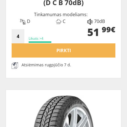
(D C B 70dB)
Tinkamumas modeliams:
D
C
70dB
99€
51
Likutis >4
PIRKTI
Atsiėmimas rugpjūčio 7 d.