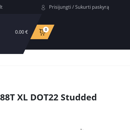
Prisijungti
/
Sukurti paskyrą
lt
0
0.00 €
 88T XL DOT22 Studded