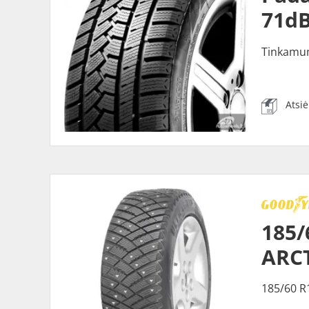
71dB
Tinkamu
Atsi
185/
ARCT
185/60 R