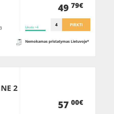
B
79€
49
PIRKTI
Likutis >4
B
Nemokamas pristatymas Lietuvoje*
INE 2
00€
57