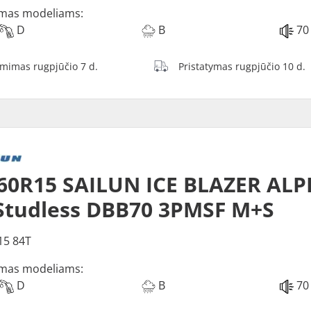
mas modeliams:
D
B
70
ėmimas rugpjūčio 7 d.
Pristatymas rugpjūčio 10 d.
60R15 SAILUN ICE BLAZER ALP
Studless DBB70 3PMSF M+S
15 84T
mas modeliams:
D
B
70