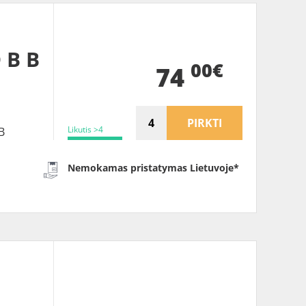
 B B
00€
74
PIRKTI
Likutis >4
B
Nemokamas pristatymas Lietuvoje*