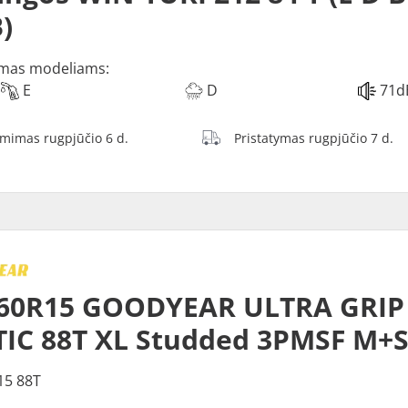
)
mas modeliams:
E
D
71d
ėmimas rugpjūčio 6 d.
Pristatymas rugpjūčio 7 d.
60R15 GOODYEAR ULTRA GRIP 
IC 88T XL Studded 3PMSF M+
15 88T