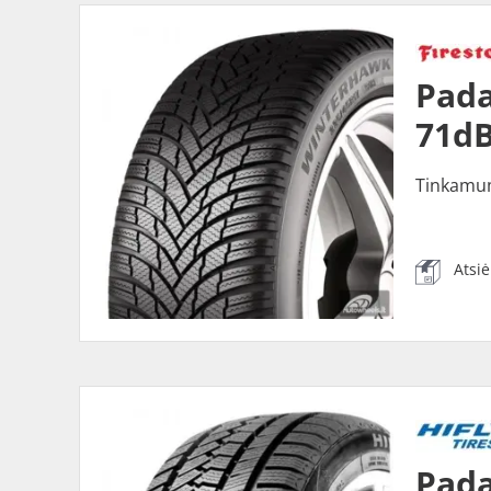
Pada
71dB
Tinkamu
Atsi
Pada