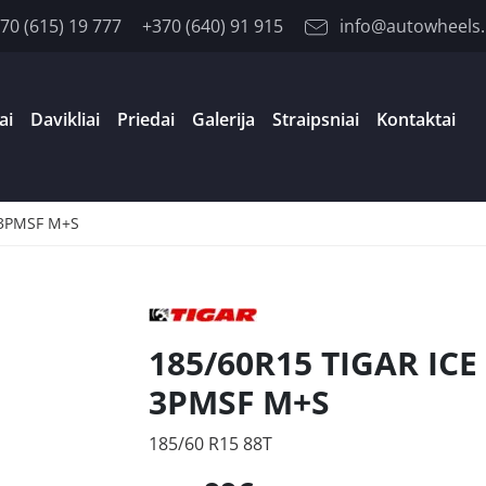
70 (615) 19 777
+370 (640) 91 915
info@autowheels.
ai
Davikliai
Priedai
Galerija
Straipsniai
Kontaktai
 3PMSF M+S
185/60R15 TIGAR ICE
3PMSF M+S
185/60 R15 88T