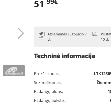
99€
51
Atsiėmimas rugpjūčio 7
Prist
d.
10 d.
Techninė informacija
Prekės kodas:
LTK1236
Sezoniškumas:
Žiemin
Padangų plotis:
1
Padangų aukštis: