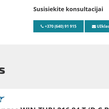
Susisiekite konsultacijai
+370 (640) 91 915
Užkla
s