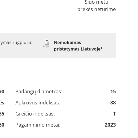
Šiuo metu
prekės neturime
atymas rugpjūčio
Nemokamas
pristatymas Lietuvoje*
90
Padangų diametras:
15
ės
Apkrovos indeksas:
88
85
Greičio indeksas:
T
60
Pagaminimo metai:
2023