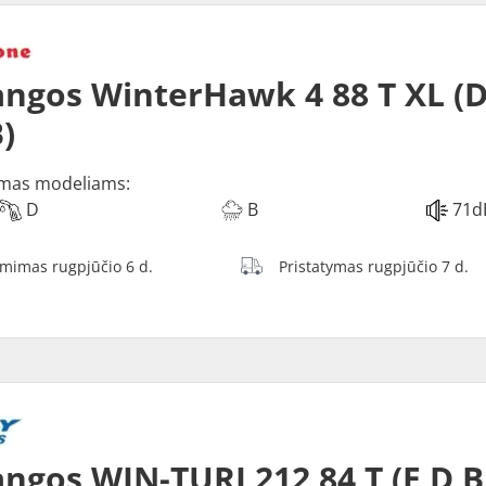
ngos WinterHawk 4 88 T XL (D
)
mas modeliams:
D
B
71d
ėmimas rugpjūčio 6 d.
Pristatymas rugpjūčio 7 d.
ngos WIN-TURI 212 84 T (E D B