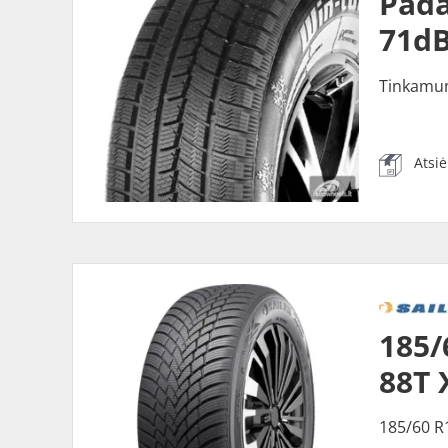
Pada
71dB
Tinkamu
Atsi
185/
88T 
185/60 R