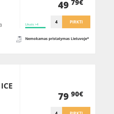
79€
49
PIRKTI
Likutis >4
B
Nemokamas pristatymas Lietuvoje*
ICE
90€
S
79
PIRKTI