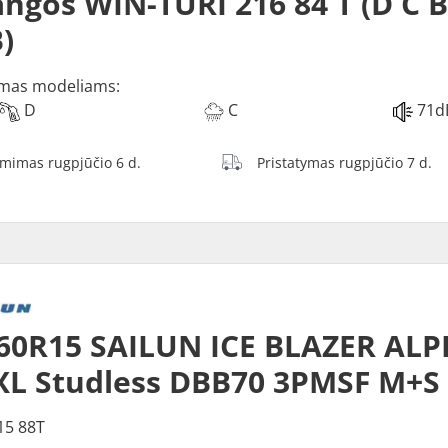
ngos WIN-TURI 216 84 T (D C 
)
mas modeliams:
D
C
71d
ėmimas rugpjūčio 6 d.
Pristatymas rugpjūčio 7 d.
60R15 SAILUN ICE BLAZER ALP
XL Studless DBB70 3PMSF M+S
15 88T