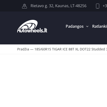
+3
Rietavo g. 32, Kaunas, LT-48256
Padangos
Ratlanki
Pradžia
—
185/60R15 TIGAR ICE 88T XL DOT22 Studded