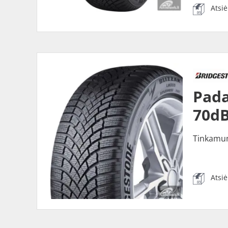
Atsi
Pada
70dB
Tinkamu
Atsi