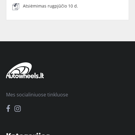
Atsiėmimas rugpjūčio 10 d.
Mes socialiniuose tinkluose