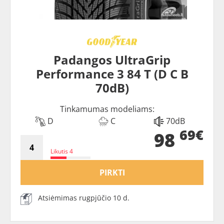
Padangos UltraGrip
Performance 3 84 T (D C B
70dB)
Tinkamumas modeliams:
D
C
70dB
69€
98
Likutis 4
PIRKTI
Atsiėmimas rugpjūčio 10 d.