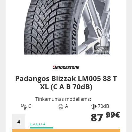
Padangos Blizzak LM005 88 T
XL (C A B 70dB)
Tinkamumas modeliams:
C
A
70dB
99€
87
Likutis >4