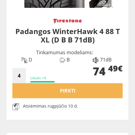
Padangos WinterHawk 4 88 T
XL (D B B 71dB)
Tinkamumas modeliams:
D
B
71dB
49€
74
Likutis >4
PIRKTI
Atsiėmimas rugpjūčio 10 d.