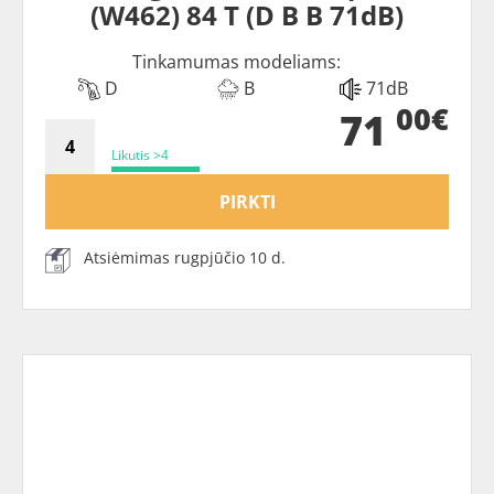
(W462) 84 T (D B B 71dB)
Tinkamumas modeliams:
D
B
71dB
00€
71
Likutis >4
PIRKTI
Atsiėmimas rugpjūčio 10 d.