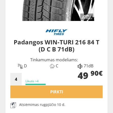
Padangos WIN-TURI 216 84 T
(D C B 71dB)
Tinkamumas modeliams:
D
C
71dB
90€
49
Likutis >4
PIRKTI
Atsiėmimas rugpjūčio 10 d.