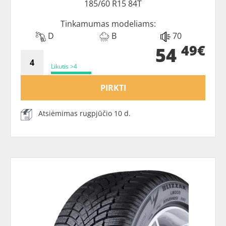
185/60 R15 84T
Tinkamumas modeliams:
D
B
70
49€
54
Likutis >4
PIRKTI
Atsiėmimas rugpjūčio 10 d.