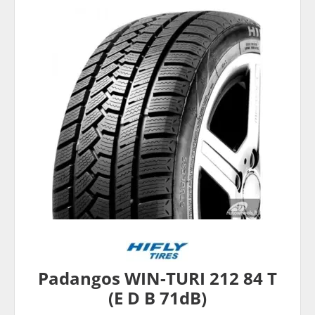
Padangos WIN-TURI 212 84 T
(E D B 71dB)