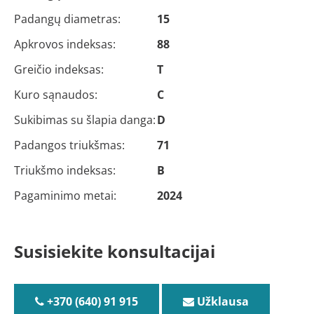
Padangų diametras:
15
Apkrovos indeksas:
88
Greičio indeksas:
T
Kuro sąnaudos:
C
Sukibimas su šlapia danga:
D
Padangos triukšmas:
71
Triukšmo indeksas:
B
Pagaminimo metai:
2024
Susisiekite konsultacijai
+370 (640) 91 915
Užklausa