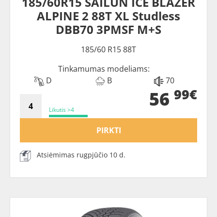
185/60R15 SAILUN ICE BLAZER
ALPINE 2 88T XL Studless
DBB70 3PMSF M+S
185/60 R15 88T
Tinkamumas modeliams:
D
B
70
99€
56
Likutis >4
PIRKTI
Atsiėmimas rugpjūčio 10 d.