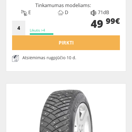
Tinkamumas modeliams:
E
D
71dB
99€
49
Likutis >4
PIRKTI
Atsiėmimas rugpjūčio 10 d.