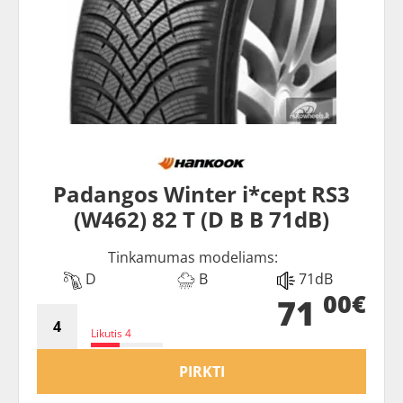
Padangos Winter i*cept RS3
(W462) 82 T (D B B 71dB)
Tinkamumas modeliams:
D
B
71dB
00€
71
Likutis 4
PIRKTI