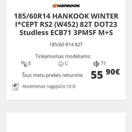
185/60R14 HANKOOK WINTER
I*CEPT RS2 (W452) 82T DOT23
Studless ECB71 3PMSF M+S
185/60 R14 82T
Tinkamumas modeliams:
E
C
71
90€
55
Šiuo metu prekės neturime
Atsiėmimas rugpjūčio 10 d.