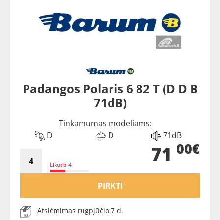
Padangos Polaris 6 82 T (D D B
71dB)
Tinkamumas modeliams:
D
D
71dB
00€
71
Likutis 4
PIRKTI
Atsiėmimas rugpjūčio 7 d.