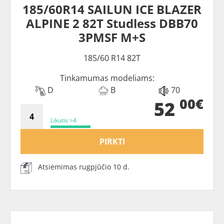
185/60R14 SAILUN ICE BLAZER
ALPINE 2 82T Studless DBB70
3PMSF M+S
185/60 R14 82T
Tinkamumas modeliams:
D
B
70
00€
52
Likutis >4
PIRKTI
Atsiėmimas rugpjūčio 10 d.