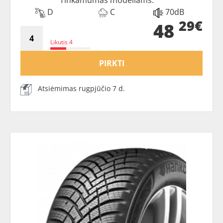
D
C
70dB
29€
48
Likutis 4
PIRKTI
Atsiėmimas rugpjūčio 7 d.