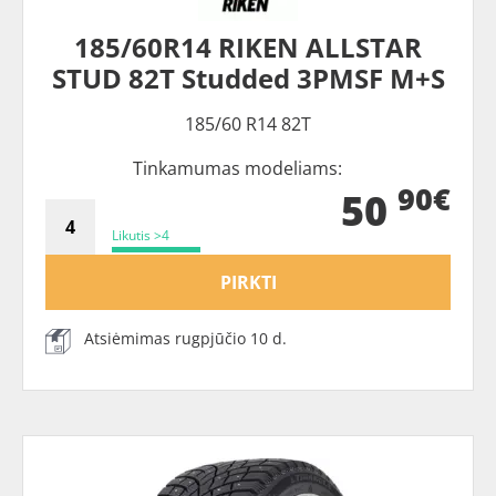
185/60R14 RIKEN ALLSTAR
STUD 82T Studded 3PMSF M+S
185/60 R14 82T
Tinkamumas modeliams:
90€
50
Likutis >4
PIRKTI
Atsiėmimas rugpjūčio 10 d.