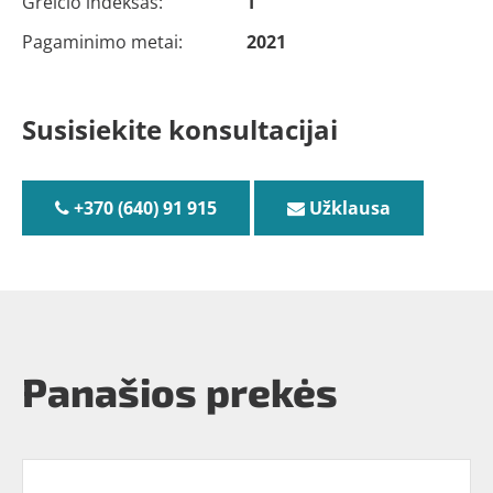
Greičio indeksas:
T
Pagaminimo metai:
2021
Susisiekite konsultacijai
+370 (640) 91 915
Užklausa
Panašios prekės