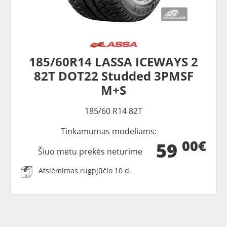
185/60R14 LASSA ICEWAYS 2
82T DOT22 Studded 3PMSF
M+S
185/60 R14 82T
Tinkamumas modeliams:
00€
59
Šiuo metu prekės neturime
Atsiėmimas rugpjūčio 10 d.