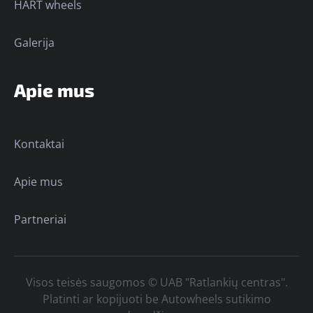
HART wheels
Galerija
Apie mus
Kontaktai
Apie mus
Partneriai
Visos teisės saugomos © UAB "Ratlankių centras".
Platinti ar kopijuoti be Autowheels sutikimo