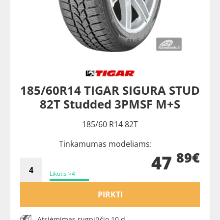
185/60R14 TIGAR SIGURA STUD
82T Studded 3PMSF M+S
185/60 R14 82T
Tinkamumas modeliams:
89€
47
Likutis >4
PIRKTI
Atsiėmimas rugpjūčio 10 d.