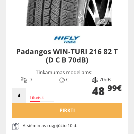
Padangos WIN-TURI 216 82 T
(D C B 70dB)
Tinkamumas modeliams:
D
C
70dB
99€
48
Likutis 4
PIRKTI
Atsiėmimas rugpjūčio 10 d.