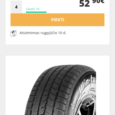
90€
52
Likutis >4
PIRKTI
Atsiėmimas rugpjūčio 10 d.