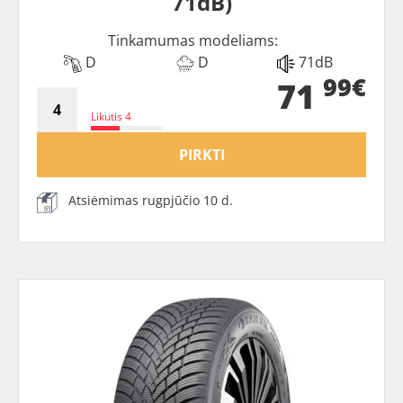
71dB)
Tinkamumas modeliams:
D
D
71dB
99€
71
Likutis 4
PIRKTI
Atsiėmimas rugpjūčio 10 d.