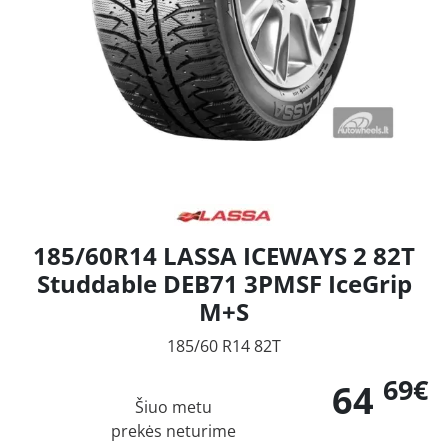
185/60R14 LASSA ICEWAYS 2 82T
Studdable DEB71 3PMSF IceGrip
M+S
185/60 R14 82T
69€
64
Šiuo metu
prekės neturime