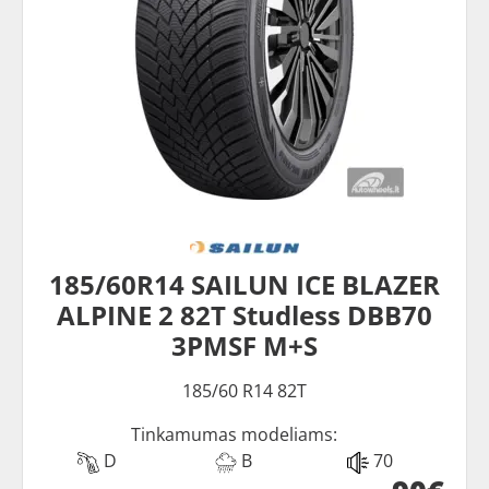
185/60R14 SAILUN ICE BLAZER
ALPINE 2 82T Studless DBB70
3PMSF M+S
185/60 R14 82T
Tinkamumas modeliams:
D
B
70