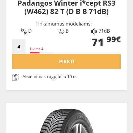
Padangos Winter i*cept RS3
(W462) 82 T (D B B 71dB)
Tinkamumas modeliams:
D
B
71dB
99€
71
Likutis 4
PIRKTI
Atsiėmimas rugpjūčio 10 d.