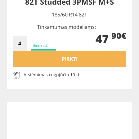
82T Studded 3PMSF M+S
185/60 R14 82T
Tinkamumas modeliams:
90€
47
Likutis >4
PIRKTI
Atsiėmimas rugpjūčio 10 d.