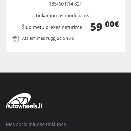
185/60 R14 82T
Tinkamumas modeliams:
00€
59
Šiuo metu prekės neturime
Atsiėmimas rugpjūčio 10 d.
Mes socialiniuose tinkluose