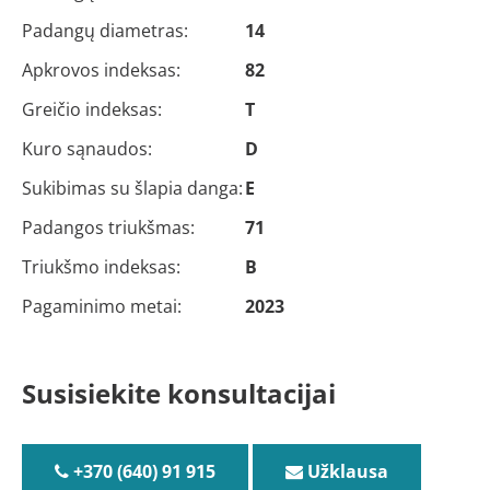
Padangų diametras:
14
Apkrovos indeksas:
82
Greičio indeksas:
T
Kuro sąnaudos:
D
Sukibimas su šlapia danga:
E
Padangos triukšmas:
71
Triukšmo indeksas:
B
Pagaminimo metai:
2023
Susisiekite konsultacijai
+370 (640) 91 915
Užklausa