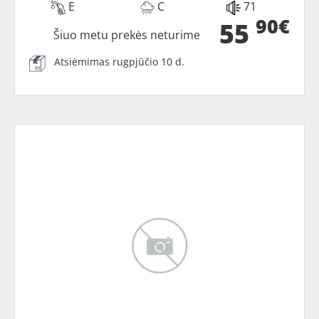
E
C
71
90€
55
Šiuo metu prekės neturime
Atsiėmimas rugpjūčio 10 d.