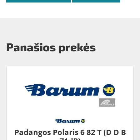
Panašios prekės
Padangos Polaris 6 82 T (D D B