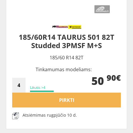
185/60R14 TAURUS 501 82T
Studded 3PMSF M+S
185/60 R14 82T
Tinkamumas modeliams:
90€
50
Likutis >4
PIRKTI
Atsiėmimas rugpjūčio 10 d.