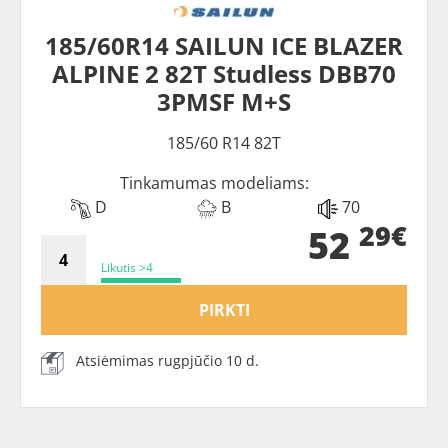
185/60R14 SAILUN ICE BLAZER
ALPINE 2 82T Studless DBB70
3PMSF M+S
185/60 R14 82T
Tinkamumas modeliams:
D
B
70
29€
52
Likutis >4
PIRKTI
Atsiėmimas rugpjūčio 10 d.