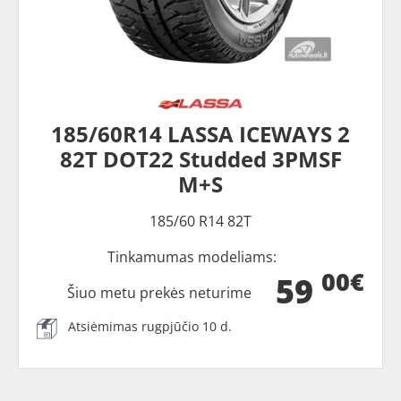
185/60R14 LASSA ICEWAYS 2
82T DOT22 Studded 3PMSF
M+S
185/60 R14 82T
Tinkamumas modeliams:
00€
59
Šiuo metu prekės neturime
Atsiėmimas rugpjūčio 10 d.