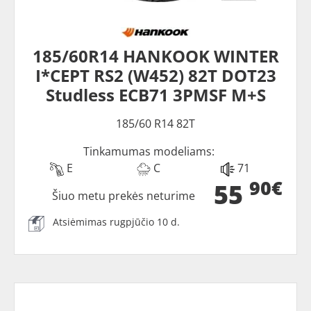
185/60R14 HANKOOK WINTER
I*CEPT RS2 (W452) 82T DOT23
Studless ECB71 3PMSF M+S
185/60 R14 82T
Tinkamumas modeliams:
E
C
71
90€
55
Šiuo metu prekės neturime
Atsiėmimas rugpjūčio 10 d.