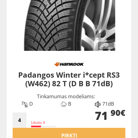
Padangos Winter i*cept RS3
(W462) 82 T (D B B 71dB)
Tinkamumas modeliams:
D
B
71dB
90€
71
Likutis 4
PIRKTI