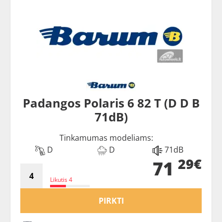
Padangos Polaris 6 82 T (D D B
71dB)
Tinkamumas modeliams:
D
D
71dB
29€
71
Likutis 4
PIRKTI