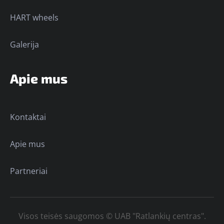
HART wheels
Galerija
Apie mus
Kontaktai
Apie mus
Partneriai
Visos teisės saugomos © UAB "Ratlankių centras".