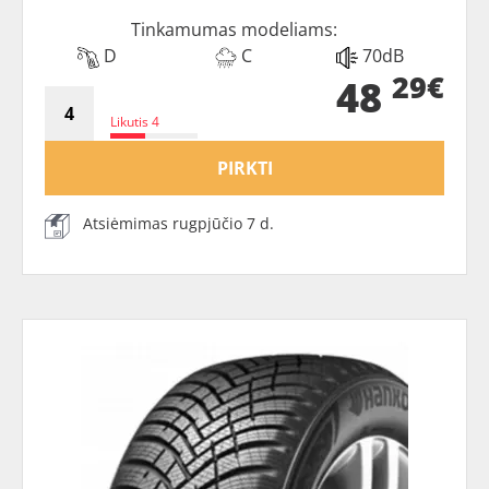
Tinkamumas modeliams:
D
C
70dB
29€
48
Likutis 4
PIRKTI
Atsiėmimas rugpjūčio 7 d.