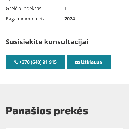
Greičio indeksas:
T
Pagaminimo metai:
2024
Susisiekite konsultacijai
+370 (640) 91 915
Užklausa
Panašios prekės