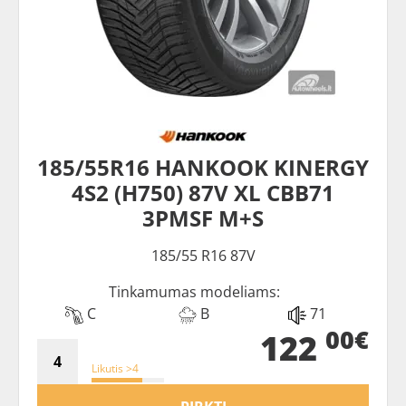
185/55R16 HANKOOK KINERGY
4S2 (H750) 87V XL CBB71
3PMSF M+S
185/55 R16 87V
Tinkamumas modeliams:
C
B
71
00€
122
Likutis >4