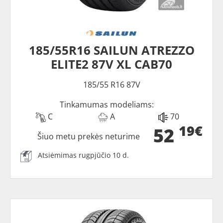
185/55R16 SAILUN ATREZZO
ELITE2 87V XL CAB70
185/55 R16 87V
Tinkamumas modeliams:
C
A
70
19€
52
Šiuo metu prekės neturime
Atsiėmimas rugpjūčio 10 d.