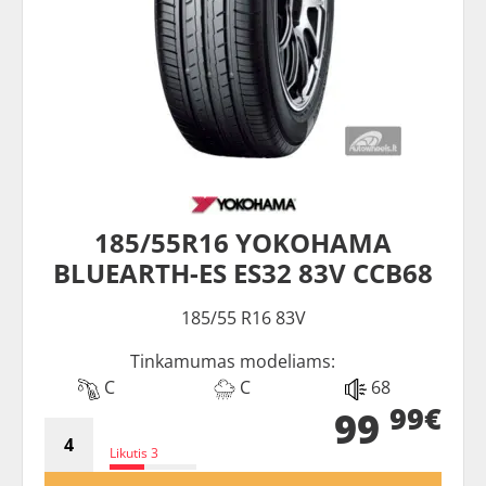
185/55R16 YOKOHAMA
BLUEARTH-ES ES32 83V CCB68
185/55 R16 83V
Tinkamumas modeliams:
C
C
68
99€
99
Likutis 3