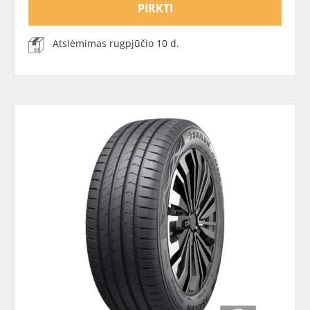
PIRKTI
Atsiėmimas rugpjūčio 10 d.