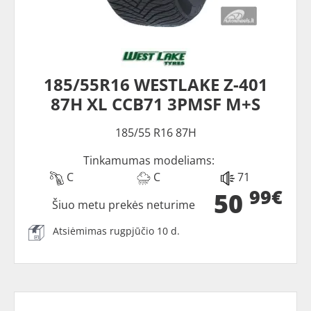
185/55R16 WESTLAKE Z-401
87H XL CCB71 3PMSF M+S
185/55 R16 87H
Tinkamumas modeliams:
C
C
71
99€
50
Šiuo metu prekės neturime
Atsiėmimas rugpjūčio 10 d.