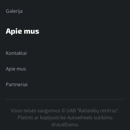
Galerija
Apie mus
Kontaktai
Apie mus
Partneriai
Visos teisės saugomos © UAB "Ratlankių centras".
Platinti ar kopijuoti be Autowheels sutikimo
draudžiama.