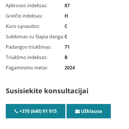
Apkrovos indeksas:
87
Greičio indeksas:
H
Kuro sąnaudos:
C
Sukibimas su šlapia danga:
C
Padangos triukšmas:
71
Triukšmo indeksas:
B
Pagaminimo metai:
2024
Susisiekite konsultacijai
+370 (640) 91 915
Užklausa