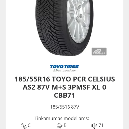
185/55R16 TOYO PCR CELSIUS
AS2 87V M+S 3PMSF XL 0
CBB71
185/5516 87V
Tinkamumas modeliams:
C
B
71