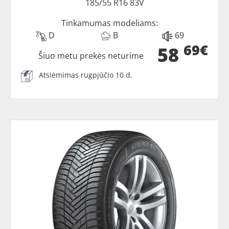
185/55 R16 83V
Tinkamumas modeliams:
D
B
69
69€
58
Šiuo metu prekės neturime
Atsiėmimas rugpjūčio 10 d.