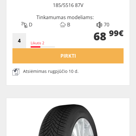
185/5516 87V
Tinkamumas modeliams:
D
B
70
99€
68
Likutis 2
PIRKTI
Atsiėmimas rugpjūčio 10 d.