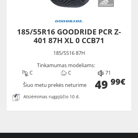
185/55R16 GOODRIDE PCR Z-
401 87H XL 0 CCB71
185/5516 87H
Tinkamumas modeliams:
C
C
71
99€
49
Šiuo metu prekės neturime
Atsiėmimas rugpjūčio 10 d.