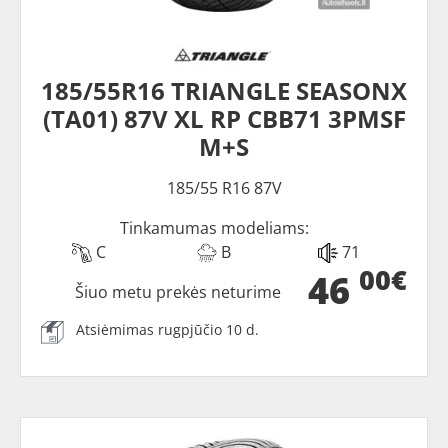
185/55R16 TRIANGLE SEASONX
(TA01) 87V XL RP CBB71 3PMSF
M+S
185/55 R16 87V
Tinkamumas modeliams:
C
B
71
00€
46
Šiuo metu prekės neturime
Atsiėmimas rugpjūčio 10 d.