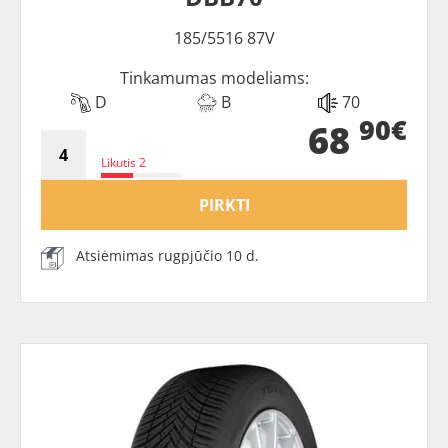
185/5516 87V
Tinkamumas modeliams:
D
B
70
90€
68
Likutis 2
PIRKTI
Atsiėmimas rugpjūčio 10 d.