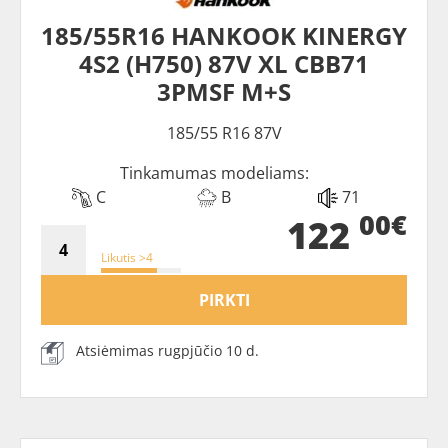
185/55R16 HANKOOK KINERGY
4S2 (H750) 87V XL CBB71
3PMSF M+S
185/55 R16 87V
Tinkamumas modeliams:
C
B
71
00€
122
Likutis >4
PIRKTI
Atsiėmimas rugpjūčio 10 d.