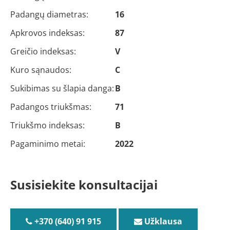
Padangų diametras:
16
Apkrovos indeksas:
87
Greičio indeksas:
V
Kuro sąnaudos:
C
Sukibimas su šlapia danga:
B
Padangos triukšmas:
71
Triukšmo indeksas:
B
Pagaminimo metai:
2022
Susisiekite konsultacijai
+370 (640) 91 915
Užklausa