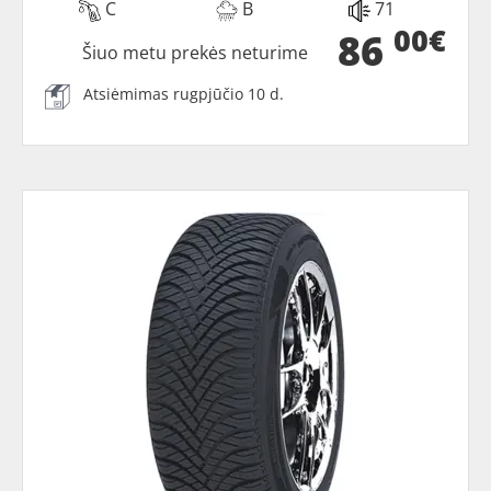
C
B
71
00€
86
Šiuo metu prekės neturime
Atsiėmimas rugpjūčio 10 d.