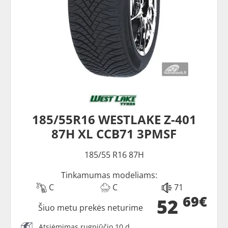
185/55R16 WESTLAKE Z-401
87H XL CCB71 3PMSF
185/55 R16 87H
Tinkamumas modeliams:
C
C
71
69€
52
Šiuo metu prekės neturime
Atsiėmimas rugpjūčio 10 d.