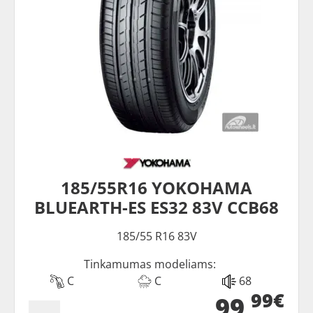
185/55R16 YOKOHAMA
BLUEARTH-ES ES32 83V CCB68
185/55 R16 83V
Tinkamumas modeliams:
C
C
68
99€
99