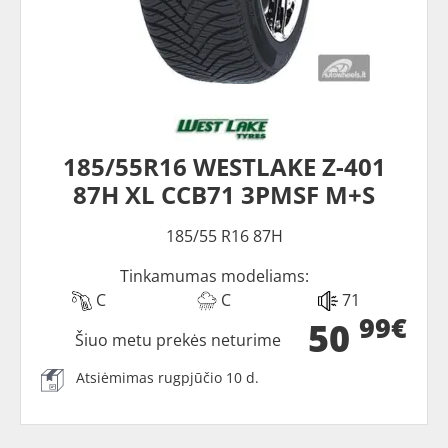
185/55R16 WESTLAKE Z-401
87H XL CCB71 3PMSF M+S
185/55 R16 87H
Tinkamumas modeliams:
C
C
71
99€
50
Šiuo metu prekės neturime
Atsiėmimas rugpjūčio 10 d.