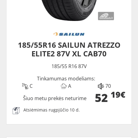
185/55R16 SAILUN ATREZZO
ELITE2 87V XL CAB70
185/55 R16 87V
Tinkamumas modeliams:
C
A
70
19€
52
Šiuo metu prekės neturime
Atsiėmimas rugpjūčio 10 d.