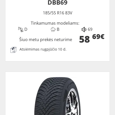
DBB69
185/55 R16 83V
Tinkamumas modeliams:
D
B
69
69€
58
Šiuo metu prekės neturime
Atsiėmimas rugpjūčio 10 d.