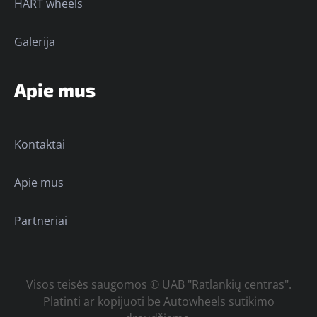
HART wheels
Galerija
Apie mus
Kontaktai
Apie mus
Partneriai
Visos teisės saugomos © UAB "Ratlankių centras".
Platinti ar kopijuoti be Autowheels sutikimo