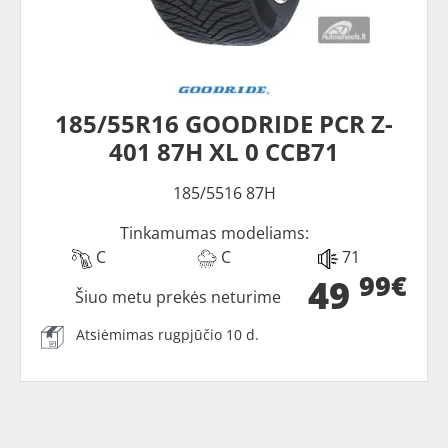
185/55R16 GOODRIDE PCR Z-
401 87H XL 0 CCB71
185/5516 87H
Tinkamumas modeliams:
C
C
71
99€
49
Šiuo metu prekės neturime
Atsiėmimas rugpjūčio 10 d.