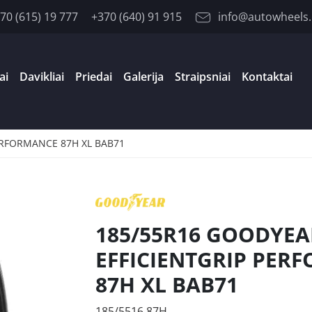
70 (615) 19 777
+370 (640) 91 915
info@autowheels.
ai
Davikliai
Priedai
Galerija
Straipsniai
Kontaktai
ERFORMANCE 87H XL BAB71
185/55R16 GOODYEA
EFFICIENTGRIP PER
87H XL BAB71
185/5516 87H