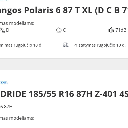
ngos Polaris 6 87 T XL (D C B 
mas modeliams:
D
C
71dB
ėmimas rugpjūčio 10 d.
Pristatymas rugpjūčio 10 d.
RIDE 185/55 R16 87H Z-401 4
16 87H
mas modeliams: