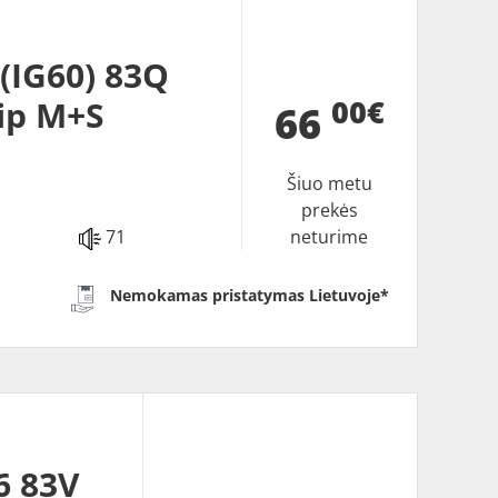
IG60) 83Q
00€
ip M+S
66
Šiuo metu
prekės
71
neturime
Nemokamas pristatymas Lietuvoje*
6 83V