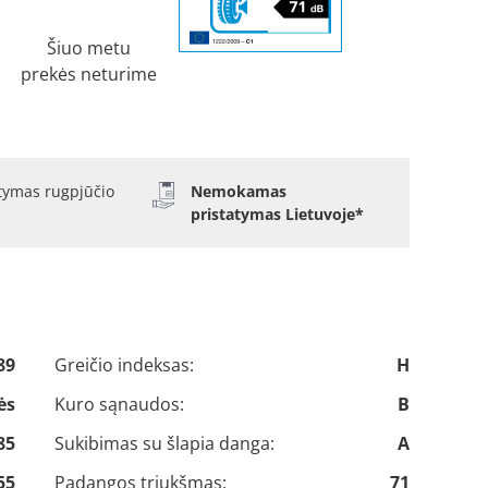
Šiuo metu
prekės neturime
atymas rugpjūčio
Nemokamas
pristatymas Lietuvoje*
89
Greičio indeksas:
H
ės
Kuro sąnaudos:
B
85
Sukibimas su šlapia danga:
A
55
Padangos triukšmas:
71