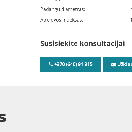
Padangų diametras:
Apkrovos indeksas:
Susisiekite konsultacijai
+370 (640) 91 915
Užkla
s