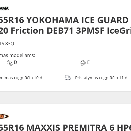
55R16 YOKOHAMA ICE GUARD (
0 Friction DEB71 3PMSF IceGr
16 83Q
mas modeliams:
D
E
ėmimas rugpjūčio 10 d.
Pristatymas rugpjūčio 11 d.
55R16 MAXXIS PREMITRA 6 HP