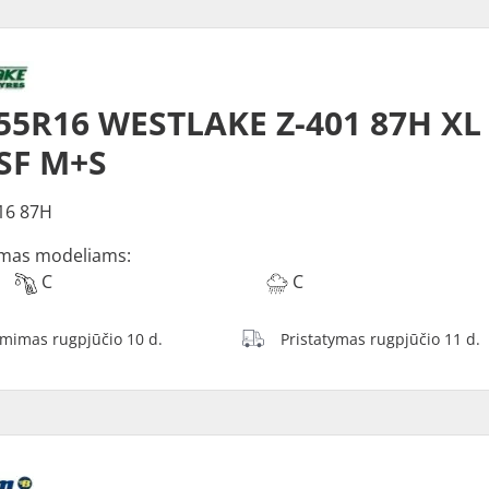
55R16 WESTLAKE Z-401 87H XL
SF M+S
16 87H
mas modeliams:
C
C
ėmimas rugpjūčio 10 d.
Pristatymas rugpjūčio 11 d.