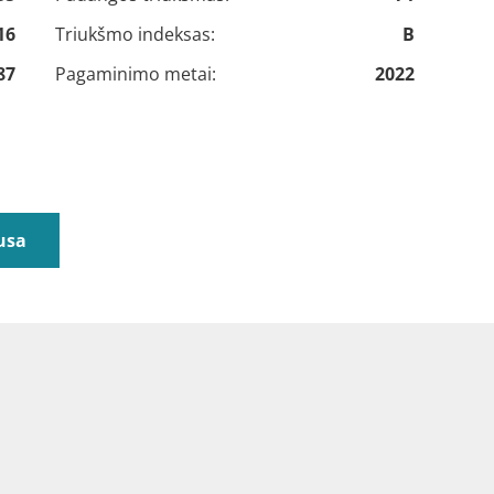
16
Triukšmo indeksas:
B
87
Pagaminimo metai:
2022
usa