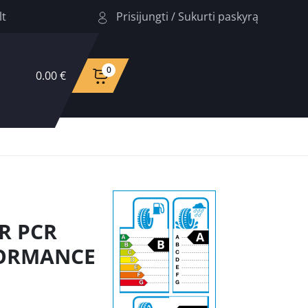
Prisijungti
/
Sukurti paskyrą
lt
0
0.00 €
R PCR
FORMANCE