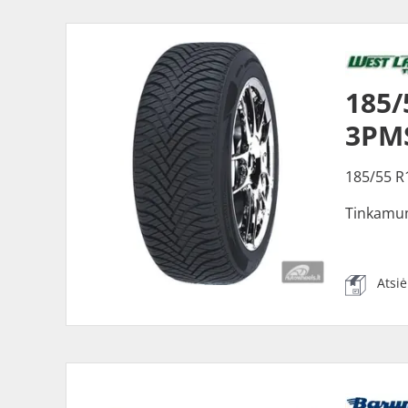
185/
3PM
185/55 R
Tinkamu
Atsi