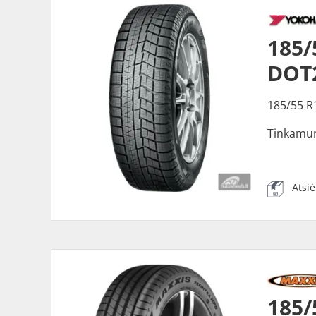
185/
DOT2
185/55 R
Tinkamu
Atsi
185/