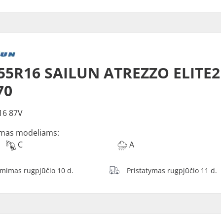
55R16 SAILUN ATREZZO ELITE2
70
16 87V
mas modeliams:
C
A
ėmimas rugpjūčio 10 d.
Pristatymas rugpjūčio 11 d.