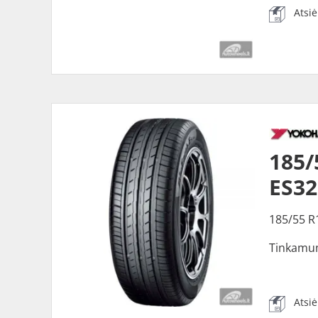
Atsi
185
ES32
185/55 R
Tinkamu
Atsi