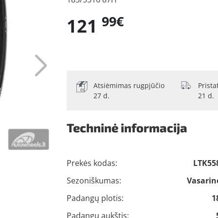
99€
121
Atsiėmimas rugpjūčio
Prist
27 d.
21 d.
Techninė informacija
Prekės kodas:
LTK55
Sezoniškumas:
Vasarin
Padangų plotis:
1
Padangų aukštis: