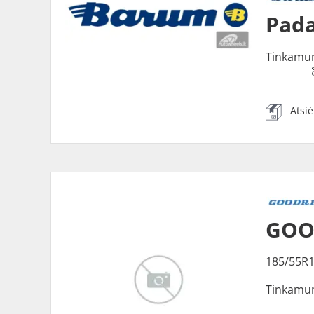
Pada
Tinkamu
Atsi
GOOD
185/55R
Tinkamu