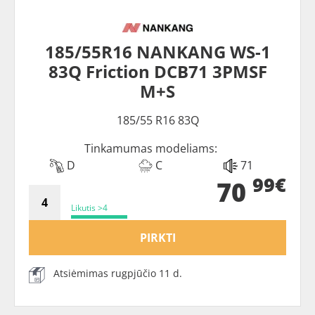
185/55R16 NANKANG WS-1
83Q Friction DCB71 3PMSF
M+S
185/55 R16 83Q
Tinkamumas modeliams:
D
C
71
99€
70
Likutis >4
PIRKTI
Atsiėmimas rugpjūčio 11 d.