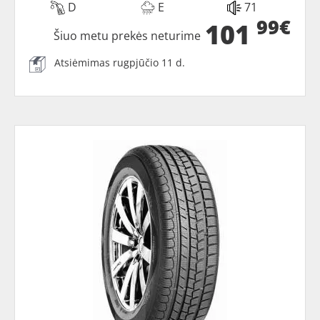
D
E
71
99€
101
Šiuo metu prekės neturime
Atsiėmimas rugpjūčio 11 d.