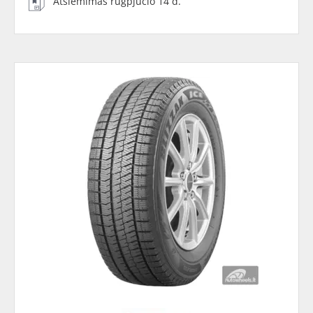
Atsiėmimas rugpjūčio 14 d.