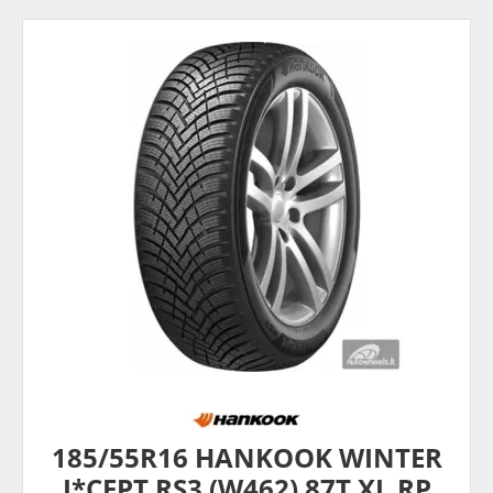
185/55R16 HANKOOK WINTER
I*CEPT RS3 (W462) 87T XL RP