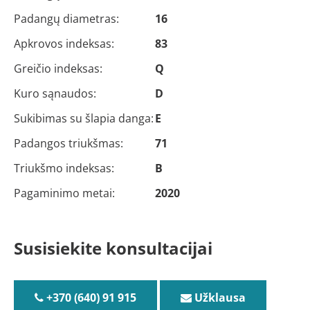
Padangų diametras:
16
Apkrovos indeksas:
83
Greičio indeksas:
Q
Kuro sąnaudos:
D
Sukibimas su šlapia danga:
E
Padangos triukšmas:
71
Triukšmo indeksas:
B
Pagaminimo metai:
2020
Susisiekite konsultacijai
+370 (640) 91 915
Užklausa