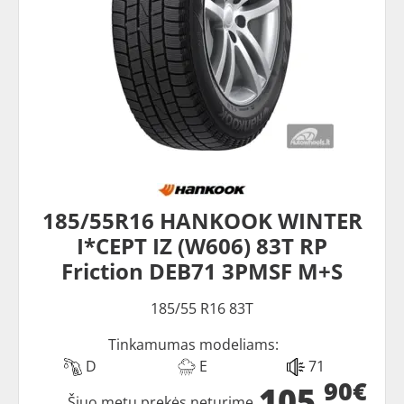
185/55R16 HANKOOK WINTER
I*CEPT IZ (W606) 83T RP
Friction DEB71 3PMSF M+S
185/55 R16 83T
Tinkamumas modeliams:
D
E
71
90€
105
Šiuo metu prekės neturime