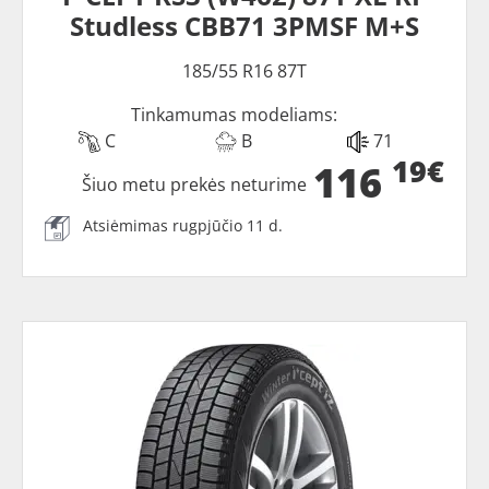
Studless CBB71 3PMSF M+S
185/55 R16 87T
Tinkamumas modeliams:
C
B
71
19€
116
Šiuo metu prekės neturime
Atsiėmimas rugpjūčio 11 d.