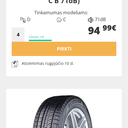
C B 71dB)
Tinkamumas modeliams:
D
C
71dB
99€
94
Likutis >4
PIRKTI
Atsiėmimas rugpjūčio 10 d.