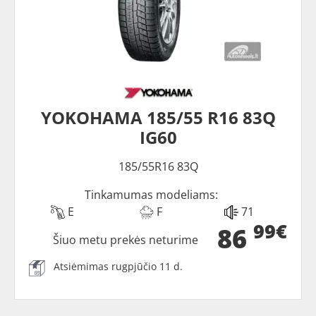
YOKOHAMA 185/55 R16 83Q
IG60
185/55R16 83Q
Tinkamumas modeliams:
E
F
71
99€
86
Šiuo metu prekės neturime
Atsiėmimas rugpjūčio 11 d.