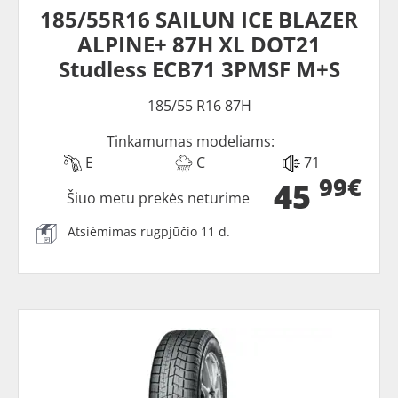
185/55R16 SAILUN ICE BLAZER
ALPINE+ 87H XL DOT21
Studless ECB71 3PMSF M+S
185/55 R16 87H
Tinkamumas modeliams:
E
C
71
99€
45
Šiuo metu prekės neturime
Atsiėmimas rugpjūčio 11 d.