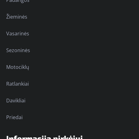
Žieminės
Vasarinės
Sezoninės
Motociklų
Ratlankiai
Davikliai
Priedai
Informacija pirkėjui