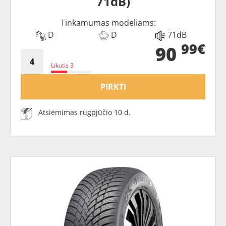
71dB)
Tinkamumas modeliams:
D
D
71dB
99€
90
Likutis 3
PIRKTI
Atsiėmimas rugpjūčio 10 d.