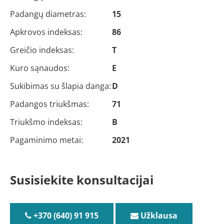
Padangų diametras:
15
Apkrovos indeksas:
86
Greičio indeksas:
T
Kuro sąnaudos:
E
Sukibimas su šlapia danga:
D
Padangos triukšmas:
71
Triukšmo indeksas:
B
Pagaminimo metai:
2021
Susisiekite konsultacijai
+370 (640) 91 915
Užklausa