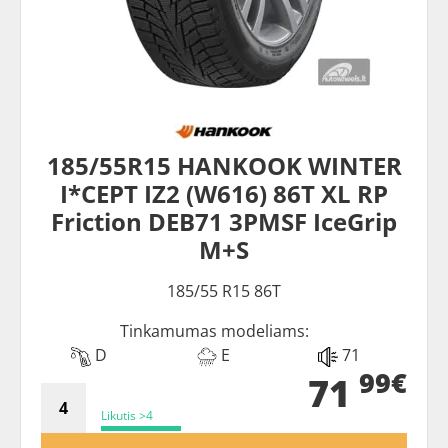
185/55R15 HANKOOK WINTER
I*CEPT IZ2 (W616) 86T XL RP
Friction DEB71 3PMSF IceGrip
M+S
185/55 R15 86T
Tinkamumas modeliams:
D
E
71
99€
71
Likutis >4