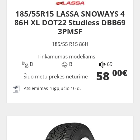
185/55R15 LASSA SNOWAYS 4
86H XL DOT22 Studless DBB69
3PMSF
185/55 R15 86H
Tinkamumas modeliams:
D
B
69
00€
58
Šiuo metu prekės neturime
Atsiėmimas rugpjūčio 10 d.