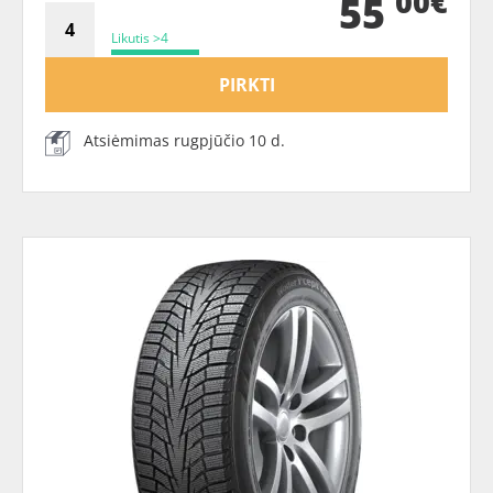
00€
55
Likutis >4
PIRKTI
Atsiėmimas rugpjūčio 10 d.