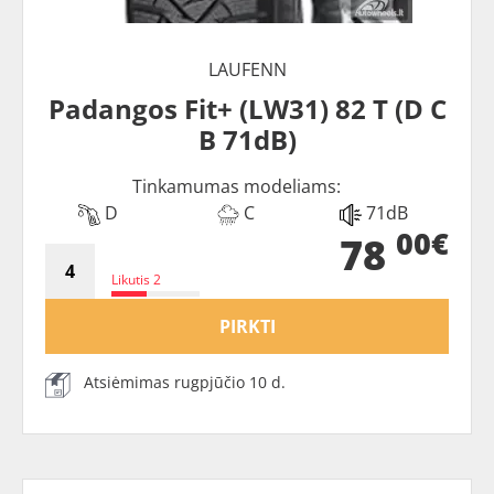
LAUFENN
Padangos Fit+ (LW31) 82 T (D C
B 71dB)
Tinkamumas modeliams:
D
C
71dB
00€
78
Likutis 2
PIRKTI
Atsiėmimas rugpjūčio 10 d.