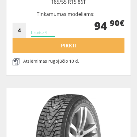
185/55 R15 86T
Tinkamumas modeliams:
90€
94
Likutis >4
PIRKTI
Atsiėmimas rugpjūčio 10 d.