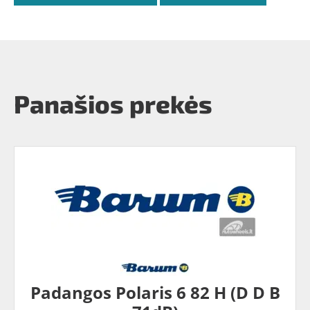
Panašios prekės
Padangos Polaris 6 82 H (D D B