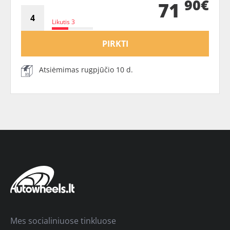
90€
71
Likutis 3
PIRKTI
Atsiėmimas rugpjūčio 10 d.
Mes socialiniuose tinkluose