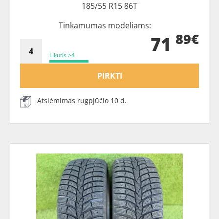
185/55 R15 86T
Tinkamumas modeliams:
89€
71
Likutis >4
PIRKTI
Atsiėmimas rugpjūčio 10 d.