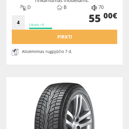
Tinkamumas modeliams:
D
B
70
00€
55
Likutis >4
PIRKTI
Atsiėmimas rugpjūčio 7 d.