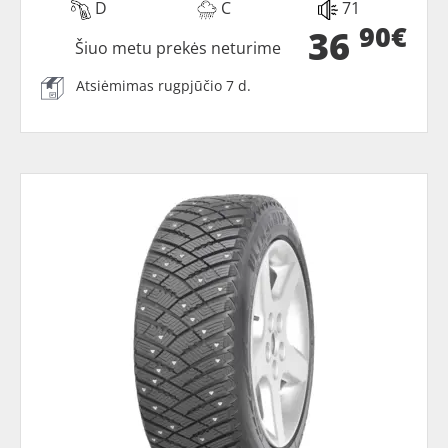
D
C
71
90€
36
Šiuo metu prekės neturime
Atsiėmimas rugpjūčio 7 d.