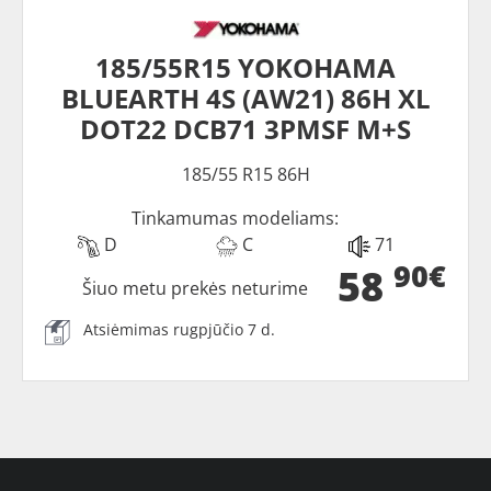
185/55R15 YOKOHAMA
BLUEARTH 4S (AW21) 86H XL
DOT22 DCB71 3PMSF M+S
185/55 R15 86H
Tinkamumas modeliams:
D
C
71
90€
58
Šiuo metu prekės neturime
Atsiėmimas rugpjūčio 7 d.