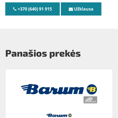
+370 (640) 91 915
Užklausa
Panašios prekės