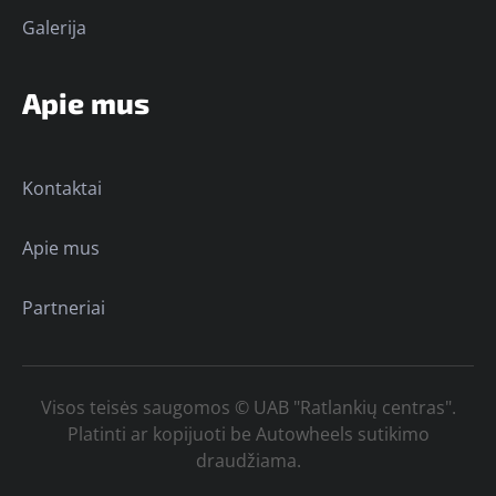
Galerija
Apie mus
Kontaktai
Apie mus
Partneriai
Visos teisės saugomos © UAB "Ratlankių centras".
Platinti ar kopijuoti be Autowheels sutikimo
draudžiama.