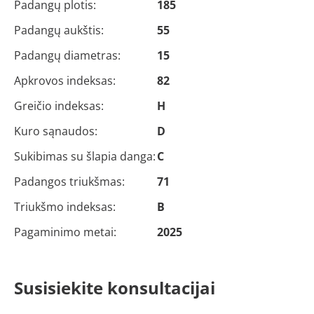
Padangų plotis:
185
Padangų aukštis:
55
Padangų diametras:
15
Apkrovos indeksas:
82
Greičio indeksas:
H
Kuro sąnaudos:
D
Sukibimas su šlapia danga:
C
Padangos triukšmas:
71
Triukšmo indeksas:
B
Pagaminimo metai:
2025
Susisiekite konsultacijai