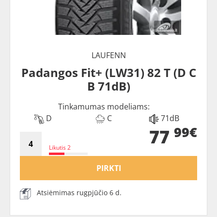
LAUFENN
Padangos Fit+ (LW31) 82 T (D C
B 71dB)
Tinkamumas modeliams:
D
C
71dB
99€
77
Likutis 2
PIRKTI
Atsiėmimas rugpjūčio 6 d.