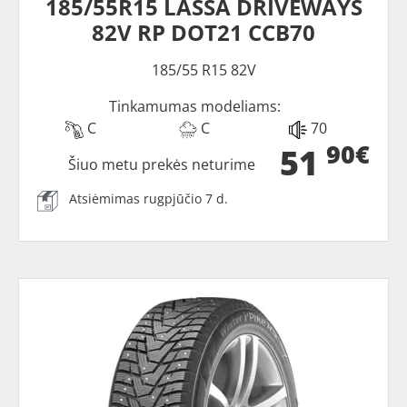
185/55R15 LASSA DRIVEWAYS
82V RP DOT21 CCB70
185/55 R15 82V
Tinkamumas modeliams:
C
C
70
90€
51
Šiuo metu prekės neturime
Atsiėmimas rugpjūčio 7 d.