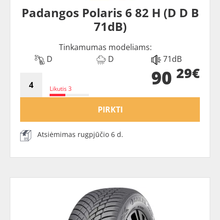
Padangos Polaris 6 82 H (D D B
71dB)
Tinkamumas modeliams:
D
D
71dB
29€
90
Likutis 3
PIRKTI
Atsiėmimas rugpjūčio 6 d.