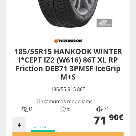
185/55R15 HANKOOK WINTER
I*CEPT IZ2 (W616) 86T XL RP
Friction DEB71 3PMSF IceGrip
M+S
185/55 R15 86T
Tinkamumas modeliams:
D
E
71
90€
71
Likutis >4