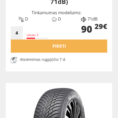
71dB)
Tinkamumas modeliams:
D
D
71dB
29€
90
Likutis 3
PIRKTI
Atsiėmimas rugpjūčio 7 d.