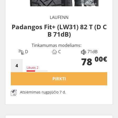
LAUFENN
Padangos Fit+ (LW31) 82 T (D C
B 71dB)
Tinkamumas modeliams:
D
C
71dB
00€
78
Likutis 2
PIRKTI
Atsiėmimas rugpjūčio 7 d.