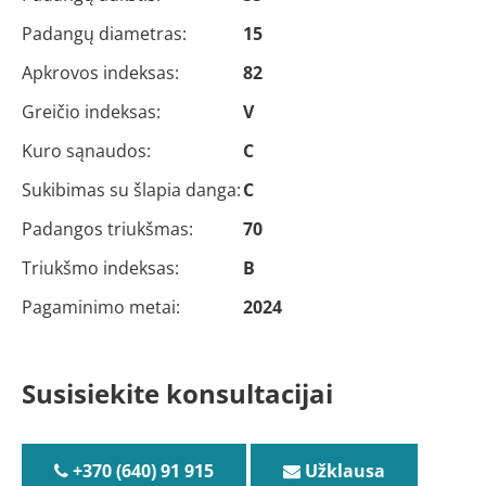
Padangų diametras:
15
Apkrovos indeksas:
82
Greičio indeksas:
V
Kuro sąnaudos:
C
Sukibimas su šlapia danga:
C
Padangos triukšmas:
70
Triukšmo indeksas:
B
Pagaminimo metai:
2024
Susisiekite konsultacijai
+370 (640) 91 915
Užklausa