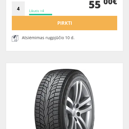
00€
55
Likutis >4
PIRKTI
Atsiėmimas rugpjūčio 10 d.