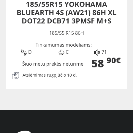
185/55R15 YOKOHAMA
BLUEARTH 4S (AW21) 86H XL
DOT22 DCB71 3PMSF M+S
185/55 R15 86H
Tinkamumas modeliams:
D
C
71
90€
58
Šiuo metu prekės neturime
Atsiėmimas rugpjūčio 10 d.