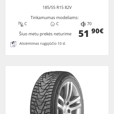
185/55 R15 82V
Tinkamumas modeliams:
C
C
70
90€
51
Šiuo metu prekės neturime
Atsiėmimas rugpjūčio 10 d.