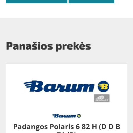
Panašios prekės
Padangos Polaris 6 82 H (D D B