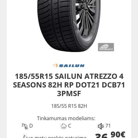
185/55R15 SAILUN ATREZZO 4
SEASONS 82H RP DOT21 DCB71
3PMSF
185/55 R15 82H
Tinkamumas modeliams:
D
C
71
90€
36
Šiuo metu prekės neturime