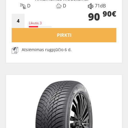
D
D
71dB
90€
90
Likutis 3
PIRKTI
Atsiėmimas rugpjūčio 6 d.