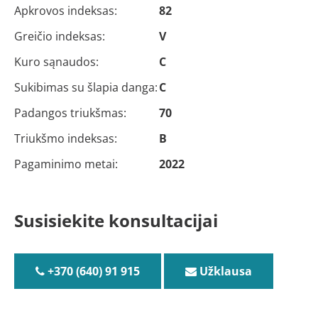
Apkrovos indeksas:
82
Greičio indeksas:
V
Kuro sąnaudos:
C
Sukibimas su šlapia danga:
C
Padangos triukšmas:
70
Triukšmo indeksas:
B
Pagaminimo metai:
2022
Susisiekite konsultacijai
+370 (640) 91 915
Užklausa