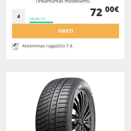
Tinkamumas modeliams:
00€
72
Likutis >4
PIRKTI
Atsiėmimas rugpjūčio 7 d.