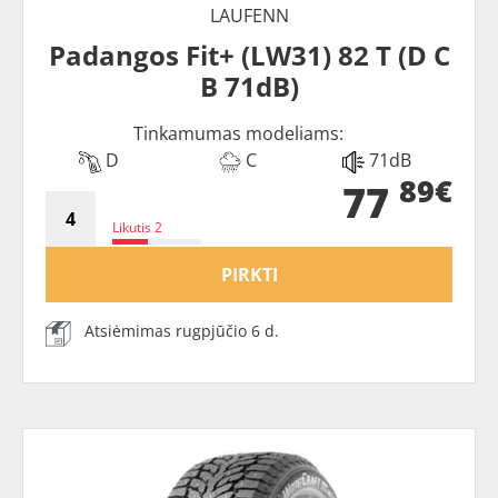
LAUFENN
Padangos Fit+ (LW31) 82 T (D C
B 71dB)
Tinkamumas modeliams:
D
C
71dB
89€
77
Likutis 2
PIRKTI
Atsiėmimas rugpjūčio 6 d.