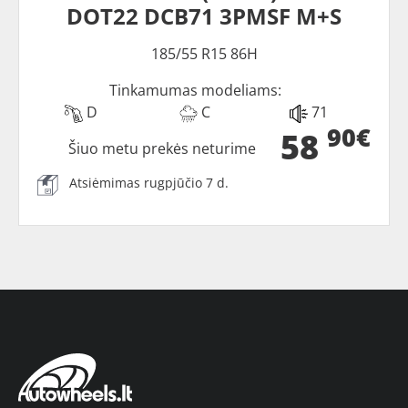
DOT22 DCB71 3PMSF M+S
185/55 R15 86H
Tinkamumas modeliams:
D
C
71
90€
58
Šiuo metu prekės neturime
Atsiėmimas rugpjūčio 7 d.