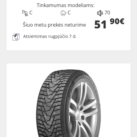
Tinkamumas modeliams:
C
C
70
90€
51
Šiuo metu prekės neturime
Atsiėmimas rugpjūčio 7 d.