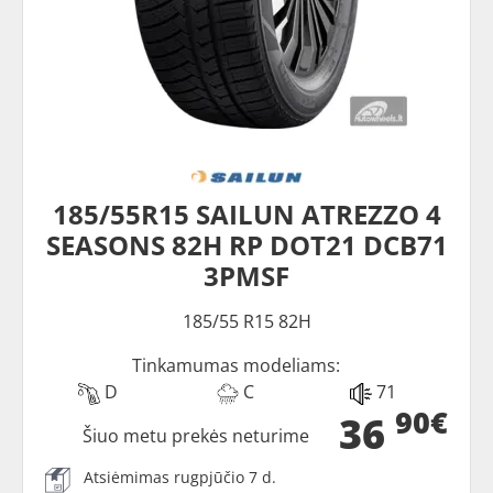
185/55R15 SAILUN ATREZZO 4
SEASONS 82H RP DOT21 DCB71
3PMSF
185/55 R15 82H
Tinkamumas modeliams:
D
C
71
90€
36
Šiuo metu prekės neturime
Atsiėmimas rugpjūčio 7 d.