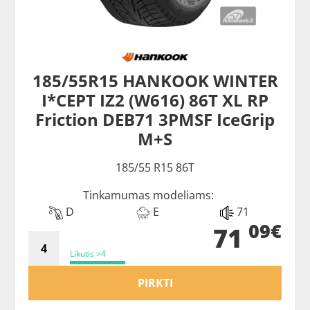
185/55R15 HANKOOK WINTER
I*CEPT IZ2 (W616) 86T XL RP
Friction DEB71 3PMSF IceGrip
M+S
185/55 R15 86T
Tinkamumas modeliams:
D
E
71
09€
71
Likutis >4
PIRKTI