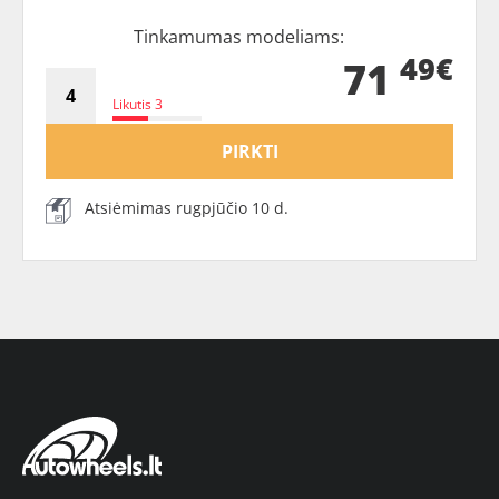
Tinkamumas modeliams:
49€
71
Likutis 3
PIRKTI
Atsiėmimas rugpjūčio 10 d.