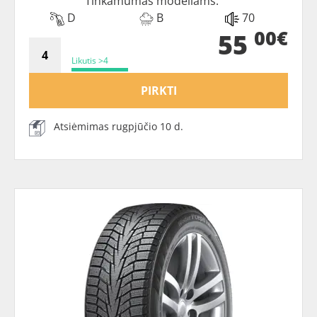
Tinkamumas modeliams:
D
B
70
00€
55
Likutis >4
PIRKTI
Atsiėmimas rugpjūčio 10 d.