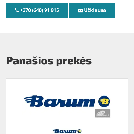
+370 (640) 91 915
Užklausa
Panašios prekės