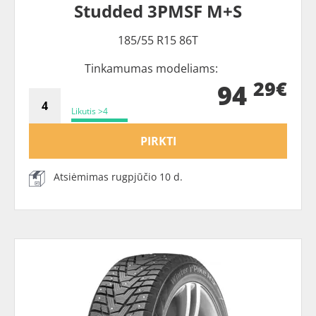
Studded 3PMSF M+S
185/55 R15 86T
Tinkamumas modeliams:
29€
94
Likutis >4
PIRKTI
Atsiėmimas rugpjūčio 10 d.