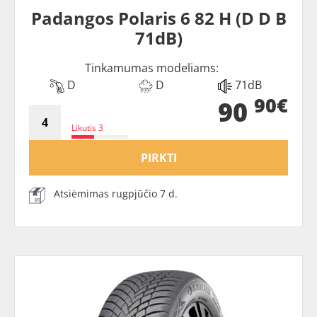
Padangos Polaris 6 82 H (D D B
71dB)
Tinkamumas modeliams:
D
D
71dB
90€
90
Likutis 3
PIRKTI
Atsiėmimas rugpjūčio 7 d.