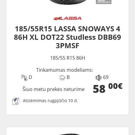
185/55R15 LASSA SNOWAYS 4
86H XL DOT22 Studless DBB69
3PMSF
185/55 R15 86H
Tinkamumas modeliams:
D
B
69
00€
58
Šiuo metu prekės neturime
Atsiėmimas rugpjūčio 10 d.