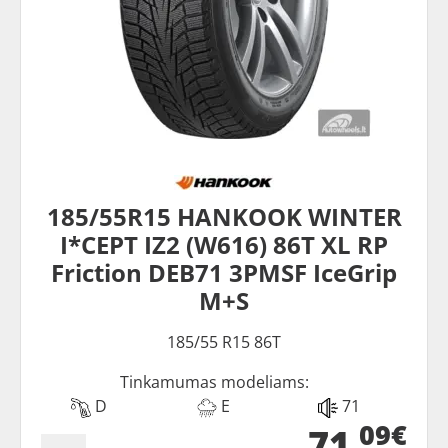
185/55R15 HANKOOK WINTER
I*CEPT IZ2 (W616) 86T XL RP
Friction DEB71 3PMSF IceGrip
M+S
185/55 R15 86T
Tinkamumas modeliams:
D
E
71
09€
71