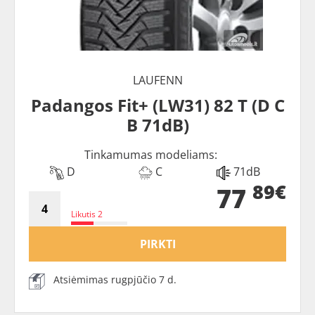
LAUFENN
Padangos Fit+ (LW31) 82 T (D C
B 71dB)
Tinkamumas modeliams:
D
C
71dB
89€
77
Likutis 2
PIRKTI
Atsiėmimas rugpjūčio 7 d.