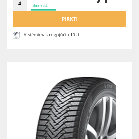
Likutis >4
PIRKTI
Atsiėmimas rugpjūčio 10 d.