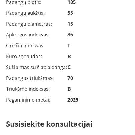
Padangų plotis:
185
Padangų aukštis:
55
Padangų diametras:
15
Apkrovos indeksas:
86
Greičio indeksas:
T
Kuro sąnaudos:
B
Sukibimas su šlapia danga:
C
Padangos triukšmas:
70
Triukšmo indeksas:
B
Pagaminimo metai:
2025
Susisiekite konsultacijai