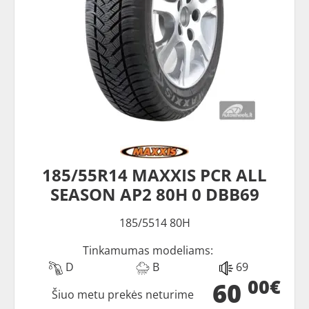
185/55R14 MAXXIS PCR ALL
SEASON AP2 80H 0 DBB69
185/5514 80H
Tinkamumas modeliams:
D
B
69
00€
60
Šiuo metu prekės neturime