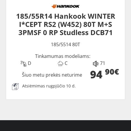
185/55R14 Hankook WINTER
I*CEPT RS2 (W452) 80T M+S
3PMSF 0 RP Studless DCB71
185/5514 80T
Tinkamumas modeliams:
D
C
71
90€
94
Šiuo metu prekės neturime
Atsiėmimas rugpjūčio 10 d.