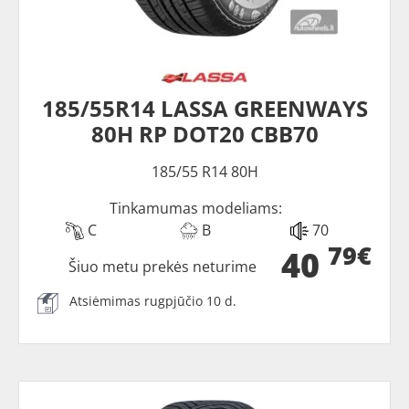
185/55R14 LASSA GREENWAYS
80H RP DOT20 CBB70
185/55 R14 80H
Tinkamumas modeliams:
C
B
70
79€
40
Šiuo metu prekės neturime
Atsiėmimas rugpjūčio 10 d.