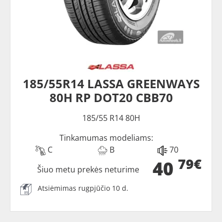
185/55R14 LASSA GREENWAYS
80H RP DOT20 CBB70
185/55 R14 80H
Tinkamumas modeliams:
C
B
70
79€
40
Šiuo metu prekės neturime
Atsiėmimas rugpjūčio 10 d.