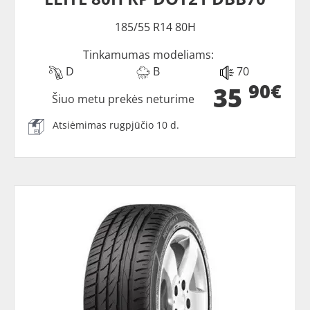
185/55 R14 80H
Tinkamumas modeliams:
D
B
70
90€
35
Šiuo metu prekės neturime
Atsiėmimas rugpjūčio 10 d.