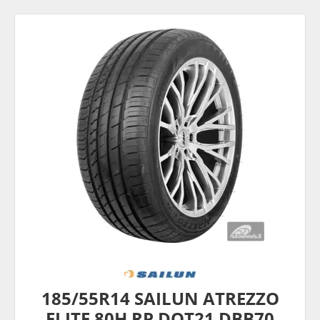
185/55R14 SAILUN ATREZZO
ELITE 80H RP DOT21 DBB70