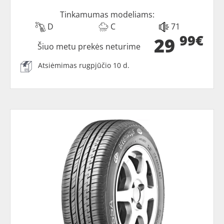
Tinkamumas modeliams:
D
C
71
99€
29
Šiuo metu prekės neturime
Atsiėmimas rugpjūčio 10 d.