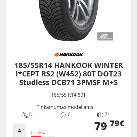
185/55R14 HANKOOK WINTER
I*CEPT RS2 (W452) 80T DOT23
Studless DCB71 3PMSF M+S
185/55 R14 80T
Tinkamumas modeliams:
D
C
71
79€
79
Likutis 4