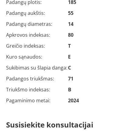
Padangų plotis:
185
Padangų aukštis:
55
Padangų diametras:
14
Apkrovos indeksas:
80
Greičio indeksas:
T
Kuro sąnaudos:
E
Sukibimas su šlapia danga:
C
Padangos triukšmas:
71
Triukšmo indeksas:
B
Pagaminimo metai:
2024
Susisiekite konsultacijai